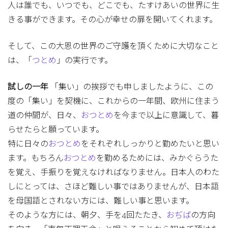
人は誰でも、いつでも、どこでも、たすけあいの世界に生
きる事ができます。その心が幸せの扉を開いてくれます。
そして、この大恩の世界のご守護を頂くために大切なこと
は、「
つとめ
」の実行です。
試しの一年
「集い」の挨拶でも申しましたように、この
度の「集い」を契機に、これからの一年間、欧州に住まう
道の仲間が、日々、
おつとめ
を今まで以上に意識して、暮
らせたらと願っています。
特に日々の
おつとめ
をそれぞれしっかりと勤めたいと思い
ます。もちろん
おつとめ
を勤めるためには、みかぐらうた
を覚え、手振りを覚えなければなりません。日本人のわた
しにとっては、さほど難しい事ではありませんが、日本語
を母国語とされない方には、難しい事と思います。
そのような方には、朝夕、手を4回たたき、
おぢば
の方向