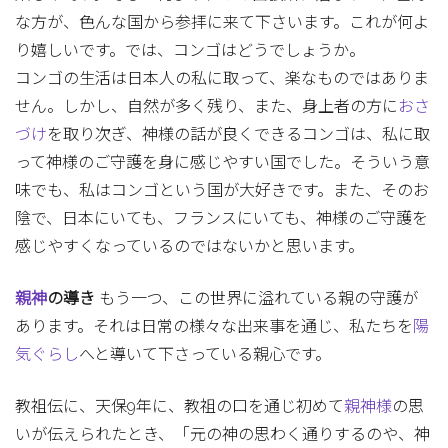
な方が、色んな国から参拝に来て下さいます。これが何よ
り嬉しいです。では、コンゴはどうでしょうか。
コンゴの生活は日本人の私に取って、楽なものではありま
せん。しかし、自然が多く残り、また、身上者の方に
おさ
づけ
を取り次ぎ、神様の話が良くできるコンゴは、私に取
って神様のご守護を身に感じやすい国でした。そういう意
味でも、私はコンゴという国が大好きです。また、そのお
陰で、日本にいても、フランスにいても、神様のご守護を
感じやすくなっているのではないかと思います。
親神
の導き
もう一つ、この世界に溢れている親の守護が
あります。それは日常の様々な出来事を通じ、私たちを
陽
気ぐらし
へと導いて下さっている親心です。
教祖伝に、天保9年に、教祖の口を通じ初めて
親神様
の思
いが伝えられたとき、「元の神の思わく通りするのや、神