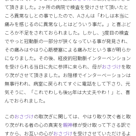
て頂きました。2ヶ所の病院で検査を受けさせて頂いたと
ころ異常なしとの事でしたので、Aさんは「わしは本当に
痛みを感じるのに異常なしとはどういう事だ。」と喜ぶど
ころか不足をされておられました。しかし、3度目の検査
でやっと冠動脈の一部分が狭くなっている事が発見され、
その痛みはやはり心筋梗塞による痛みだという事が明らか
になりました。その後、経皮的冠動脈インターベンション
を受けられる当日に先に参拝に来られ、母が
おさづけ
を取
り次がさせて頂きました。お陰様でインターベーションは
無事行われ、病室に戻られてすぐに電話をして下さり、元
気そうに、「これでわしも後15年は大丈夫やわ！」と、喜
んでおられました。
この
おさづけ
の取次ぎに関しては、やはり取り次ぐ者と取
り次がれる者の心の真実を
親神
様が受け取って下さる訳で
すから、お互いの心が
おさづけ
を受けさせていただけるよ