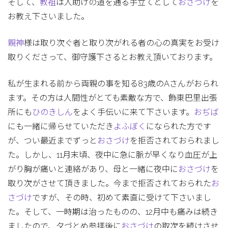
そして、
教祖
は人助けの道を通る手立てとして
おさづけ
を
お教え下さいました。
親神
様は取り次ぐ者と取り次がれる者の心の真実をお受け
取りくださって、御守護下さるとお教え頂いております。
私が生まれる前から両親の事を知る83歳のAさんがおられ
ます。その方は人間性がとても素敵な方で、飾東巴里出張
所にも
ひのきしん
をよく手伝いに来て下さいます。
おぢば
にも一緒に帰らせていただき
よふぼく
になられた方です
が、つい最近までずっと
おさづけ
を拒否されておられまし
た。しかし、11月末頃、夜中に急に脈が早くなり血圧が上
がり胸が痛いと連絡があり、母と一緒に夜中に
おさづけ
を
取り次がさせて頂きました。今まで拒否されておられた
お
さづけ
ですが、その時、初めて素直に受けて下さいまし
た。そして、一時期は治ったものの、12月中も痛みは続き
ましたので、夕づとめ参拝後に
おさづけ
の取次を続けさせ