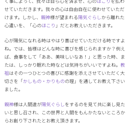
く事によって、我々は自ら心を済ませ、心の
ほこり
を払わ
せていただきます。我々の心は自由自在に使わせていただ
けます。しかし、
親神
様が望まれる
陽気ぐらし
から離れた
心遣いを、「心の
ほこり
」だとお教えいただきます。
心が陽気になれる時はやはり喜ばせていただける時ですよ
ね。では、皆様はどんな時に喜びを感じられますか？例え
ば、食事をして「ああ、美味しいなあ！」と思った時、ま
たは、しっかり眠れた時などは気持ちがいいですよね。
教
祖
はその一つひとつの喜びに感謝を添えさせていただく大
切さを「
かしもの・かりもの
の理」を通してお教え下さい
ました。
親神
様は人間達が
陽気ぐらし
をするのを見て共に楽し見た
いと思し召され、この世界と人間をもんかたないところか
らお創り下されたとお教え頂きます。