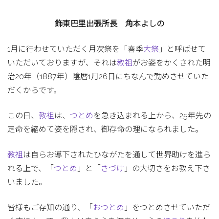
飾東巴里出張所長 角本よしの
1月に行わせていただく月次祭を「春季
大祭
」と呼ばせて
いただいておりますが、それは
教祖
がお姿をかくされた明
治20年（1887年）陰暦1月26日にちなんで勤めさせていた
だくからです。
この日、
教祖
は、
つとめ
を急き込まれる上から、25年先の
定命を縮めて姿を隠され、御存命の理になられました。
教祖
は自らお導下されたひながたを通して世界助けを進ら
れる上で、「
つとめ
」と「
さづけ
」の大切さをお教え下さ
いました。
皆様もご存知の通り、「
おつとめ
」をつとめさせていただ