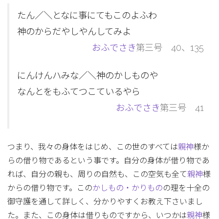
たん／＼となに事にてもこのよふわ
神のからだやしやんしてみよ
おふでさき
第三号 40、135
にんけんハみな／＼神のかしものや
なんとをもふてつこているやら
おふでさき
第三号 41
つまり、我々の身体をはじめ、この世のすべては
親神
様か
らの借り物であるという事です。自分の身体が借り物であ
れば、自分の親も、周りの自然も、この空気も全て
親神
様
からの借り物です。この
かしもの・かりもの
の理を十全の
御守護を通して詳しく、分かりやすくお教え下さいまし
た。また、この身体は借りものですから、いつかは
親神
様