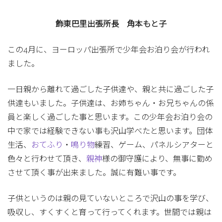
飾東巴里出張所長 角本もと子
この4月に、ヨーロッパ出張所で少年会お泊り会が行われ
ました。
一日親から離れて過ごした子供達や、親と共に過ごした子
供達もいました。子供達は、お姉ちゃん・お兄ちゃんの係
員と楽しく過ごした事と思います。この少年会お泊り会の
中で家では経験できない事も沢山学べたと思います。団体
生活、
おてふり
・
鳴り物
練習、ゲーム、パネルシアターと
色々と行わせて頂き、
親神
様の御守護により、無事に勤め
させて頂く事が出来ました。誠に有難い事です。
子供というのは親の見ていないところで沢山の事を学び、
吸収し、すくすくと育って行ってくれます。世間では親は