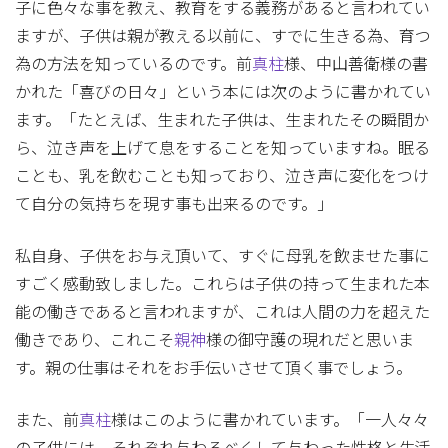
子に色々な事を教え、教育をする義務があると言われてい
ますが、子供は親が教える以前に、すでに生きる為、育つ
為の方法を知っているのです。前
真柱
様、中山善衛様の書
かれた「喜びの日々」という本には次のように書かれてい
ます。「たとえば、生まれた子供は、生まれたその瞬間か
ら、泣き声を上げて息をすることを知っていますね。眠る
ことも、乳を飲むことも知っており、泣き声に変化をつけ
て自分の気持ちを現す事も出来るのです。」
私自身、子供をお与え頂いて、すぐに母乳を飲ませた事に
すごく感動致しました。これらは子供の持って生まれた本
能の働きであると言われますが、これは人間の力を超えた
働きであり、これこそ
親神
様の御守護の現れだと思いま
す。親の仕事はそれをお手伝いさせて頂く事でしょう。
また、前
真柱
様はこのように書かれています。「一人々々