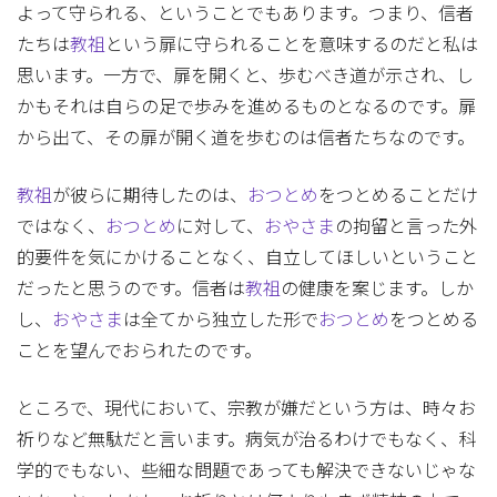
よって守られる、ということでもあります。つまり、信者
たちは
教祖
という扉に守られることを意味するのだと私は
思います。一方で、扉を開くと、歩むべき道が示され、し
かもそれは自らの足で歩みを進めるものとなるのです。扉
から出て、その扉が開く道を歩むのは信者たちなのです。
教祖
が彼らに期待したのは、
おつとめ
をつとめることだけ
ではなく、
おつとめ
に対して、
おやさま
の拘留と言った外
的要件を気にかけることなく、自立してほしいということ
だったと思うのです。信者は
教祖
の健康を案じます。しか
し、
おやさま
は全てから独立した形で
おつとめ
をつとめる
ことを望んでおられたのです。
ところで、現代において、宗教が嫌だという方は、時々お
祈りなど無駄だと言います。病気が治るわけでもなく、科
学的でもない、些細な問題であっても解決できないじゃな