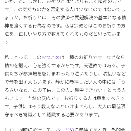
いか、と。しかし、お祈りとは何よりもまず精神の力で
す。この気持ちの力を否定する人は少ないのではないでし
ょうか。お祈りとは、その救済や問題解決の基本となる精
神を強くする行為なのです。私は宗教とはこのお祈りの方
法を、正しいやり方で教えてくれるものだと思っていま
す。
私にとって、この
おつとめ
は一種のお祈りです。なぜなら
精神を鍛え、心を強くするからです。天理教では時々、子
供たちが参拝場を駆けまわったり泣いたりし、咳払いなど
で音を出す人もいます。静かに参拝したい人の中には「う
るさいなぁ、この子供、この人。集中できない」と言う人
もいます。当然の反応です。お祈りする人は尊重すべきで
す。子供にはそう教えないといけませんし、大人は最低限
守るべき常識として認識する必要があります。
しかし同時に並行して、
おつとめ
に参拝するとき、外的要