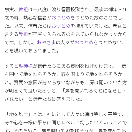
事実、
教祖
は十八度に渡り留置投獄され、最後は御年８９
歳の時、熱心な信者が
おつとめ
をつとめた故のことでし
た。以来、信者たちは
おつとめ
を控えていました。老女と
言える
教祖
が牢屋に入られるのを見ていられなかったから
です。しかし、
おやさま
は人々が
おつとめ
をつとめないこ
とを嘆いておられました。
すると
親神様
が信者たちにある質問を投げかけます。「扉
を開いて地を均らそうか、扉を閉まりて地を均らそうか」
と。質問の意図が分からないながらも、扉は開いていた方
が明るくて良いだろうと、「扉を開いてろくぢにならし下
されたい」と信者たちは答えました。
「地を均す」とは、神にとって人々の魂は等しく平等で、
その心を一様に平らに同じレベルに均したいということで
す。そのために、扉を開いて地を均そうか、扉を閉めて地