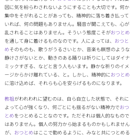
因に気を紛らわされないようにすることも大切です。何か
集中をそがれることがあっても、精神的に落ち着き払って
いれば、何の問題もありません。騒音が聞こえても、心が
乱されることはありません。そういう態度こそが
おつとめ
を通して身に着けるものなのです。人によっては、
おつと
め
そのものも、歌うがうるさいとか、音楽も瞑想のような
静けさがないとか、動きのある踊りは祈りにしてはダイナ
ミックすぎる、などと言う人もいます。静かな祈りのイメ
ージからかけ離れている、と。しかし、精神的に
おつとめ
に溶け込めば、それらも心を安らげるものになります。
教祖
がわれわれに望むのは、自ら自立した状態で、それに
よって心が強くなり、何ごとにも揺るがない精神力で
おつ
とめ
をつとめることなのです。ただそれは個人的なもので
はありません。個人の努力から始まるものかもしれません
が、
おつとめ
はここで勤めるように、みなと共につとめる