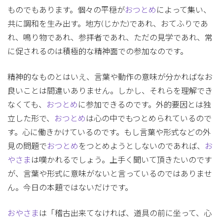
ものでもあります。個々の平穏が
おつとめ
によって集い、
共に調和を生み出す。地方(じかた)であれ、おてふりであ
れ、鳴り物であれ、参拝者であれ、ただの見学であれ、常
に促されるのは積極的な精神面での参加なのです。
精神的なものとはいえ、言葉や動作の意味が分かればなお
良いことは間違いありません。しかし、それらを理解でき
なくても、
おつとめ
に参加できるのです。外的要因とは独
立した形で、
おつとめ
は心の中でもつとめられているので
す。心に働きかけているのです。もし言葉や形式などの外
見の問題で
おつとめ
をつとめようとしないのであれば、
お
やさま
は嘆かれるでしょう。上手く聞いて頂きたいのです
が、言葉や形式に意味がないと言っているのではありませ
ん。今日の本題ではないだけです。
おやさま
は「稽古出来てなければ、道具の前に坐って、心