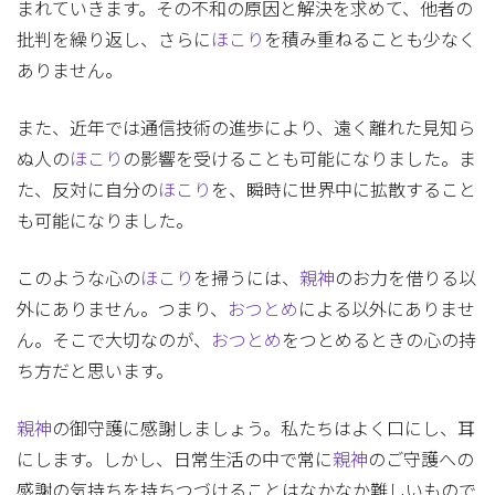
まれていきます。その不和の原因と解決を求めて、他者の
批判を繰り返し、さらに
ほこり
を積み重ねることも少なく
ありません。
また、近年では通信技術の進歩により、遠く離れた見知ら
ぬ人の
ほこり
の影響を受けることも可能になりました。ま
た、反対に自分の
ほこり
を、瞬時に世界中に拡散すること
も可能になりました。
このような心の
ほこり
を掃うには、
親神
のお力を借りる以
外にありません。つまり、
おつとめ
による以外にありませ
ん。そこで大切なのが、
おつとめ
をつとめるときの心の持
ち方だと思います。
親神
の御守護に感謝しましょう。私たちはよく口にし、耳
にします。しかし、日常生活の中で常に
親神
のご守護への
感謝の気持ちを持ちつづけることはなかなか難しいもので