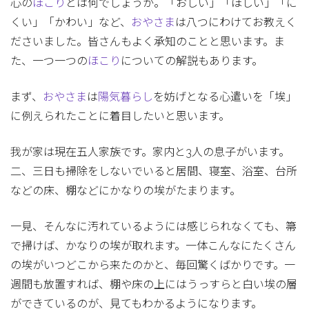
心の
ほこり
とは何でしょうか。「おしい」「ほしい」「に
くい」「かわい」など、
おやさま
は八つにわけてお教えく
ださいました。皆さんもよく承知のことと思います。ま
た、一つ一つの
ほこり
についての解説もあります。
まず、
おやさま
は
陽気暮らし
を妨げとなる心遣いを「埃」
に例えられたことに着目したいと思います。
我が家は現在五人家族です。家内と3人の息子がいます。
二、三日も掃除をしないでいると居間、寝室、浴室、台所
などの床、棚などにかなりの埃がたまります。
一見、そんなに汚れているようには感じられなくても、箒
で掃けば、かなりの埃が取れます。一体こんなにたくさん
の埃がいつどこから来たのかと、毎回驚くばかりです。一
週間も放置すれば、棚や床の上にはうっすらと白い埃の層
ができているのが、見てもわかるようになります。