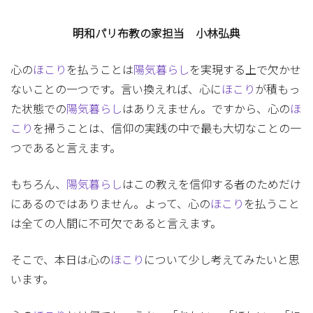
明和パリ布教の家担当 小林弘典
心の
ほこり
を払うことは
陽気暮らし
を実現する上で欠かせ
ないことの一つです。言い換えれば、心に
ほこり
が積もっ
た状態での
陽気暮らし
はありえません。ですから、心の
ほ
こり
を掃うことは、信仰の実践の中で最も大切なことの一
つであると言えます。
もちろん、
陽気暮らし
はこの教えを信仰する者のためだけ
にあるのではありません。よって、心の
ほこり
を払うこと
は全ての人間に不可欠であると言えます。
そこで、本日は心の
ほこり
について少し考えてみたいと思
います。