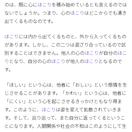
のは、既に心に
ほこり
を積み始めているとも言えるのでは
ないでしょうか。つまり、心の
ほこり
はどこからでも湧き
出てくるものなのです。
ほこり
には内から出てくるものと、外から入ってくるもの
があります。しかし、この二つは混ざり合っているので区
別することはできません。他人の心の
ほこり
が自分の
ほこ
り
となり、自分の心の
ほこり
が他人の
ほこり
となるので
す。
「ほしい」という心は、他者に「おしい」という感情を生
じさせることがあります。「かわい」という心は、他者に
「にくい」という心を起こさせるきっかけともなり得ま
す。このように、
ほこり
は姿を変えて拡散されていきま
す。そして、巡り巡って、また自分に返ってくるというこ
とになります。人間関係や社会の不和はこのようにして生