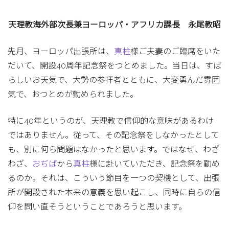
天理教海外部次長兼ヨーロッパ・アフリカ課長 永尾教昭
先月、ヨーロッパ出張所は、
真柱
様ご夫妻のご臨席をいた
だいて、開設40周年記念祭をつとめました。当日は、すば
らしいお天気で、大勢の参拝者とともに、大変勇んだ雰囲
気で、おつとめが勤められました。
特に40年というのが、天理教で信仰的な意味があるわけ
ではありません。従って、その記念祭をしなかったとして
も、別に何ら問題はなかったと思います。ではなぜ、わざ
わざ、
おぢば
から
真柱
様に赴いていただき、記念祭を勤め
るのか。それは、こういう節目を一つの契機として、出張
所が開設された本来の意義を思い起こし、同時に自らの信
仰を問い直そうということであろうと思います。