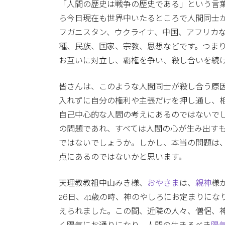
「人間の歴史は戦争の歴史である」という言
ら今日現在も世界中いたるところで人間同士
フガニスタン、ウクライナ、中国、アフリカ
種、民族、国家、宗教、思想などです。つま
お互いに対立し、覇権を争い、殺し合いを続
皆さんは、このような人間同士が殺し合う原
入れずに自分の権利や主張だけを押し通し、
自己中心的な人間の考えにあるのではないで
の問題であれ、すべては人間の心が生み出す
ではないでしょうか。しかし、本当の問題は
点にあるのではないかと思います。
天理教教祖中山みき様、
おやさま
は、
親神
様
26日、41歳の時、神のやしろにお定まりにな
えられました。この間、近隣の人々、僧侶、