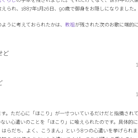
気ぐらし
の手本を残されました。それだけでなく、世界中の人
られ、1887年1月26日、90歳で御身をお隠しになりました
のように考えておられたかは、
教祖
が残された次のお歌に端的
せど
ど
ます。ただ心に「ほこり」が一寸ついているだけだと指摘され
わない心遣いのことを「ほこり」に喩えられたのです。具体的
、はらだち、よく、こうまん」という8つの心遣いを挙げられま