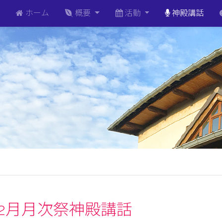
ホーム
概要
活動
神殿講話
5年2月月次祭神殿講話