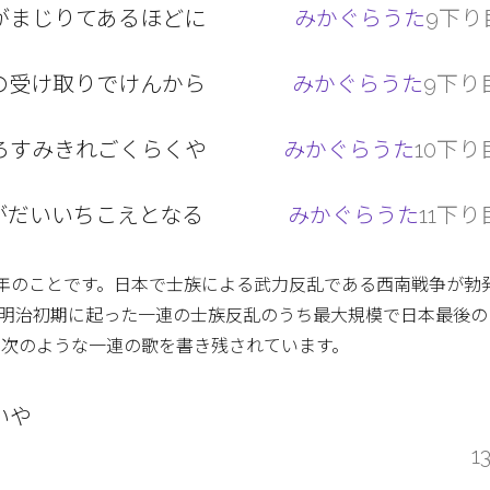
がまじりてあるほどに
みかぐらうた
9下り
の受け取りでけんから
みかぐらうた
9下り目
ろすみきれごくらくや
みかぐらうた
10下り
がだいいちこえとなる
みかぐらうた
11下り
77年のことです。日本で士族による武力反乱である西南戦争が勃
し、明治初期に起った一連の士族反乱のうち最大規模で日本最後
は次のような一連の歌を書き残されています。
いや
1