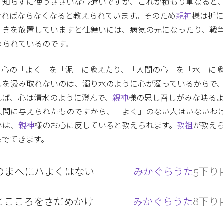
ず知らずに使うささいな心遣いですが、これが積もり重なると
ければならなくなると教えられています。そのため
親神
様は折
引きを放置していますと仕舞いには、病気の元になったり、戦
められているのです。
。心の「よく」を「泥」に喩えたり、「人間の心」を「水」に
しを汲み取れないのは、濁り水のように心が濁っているからで
れば、心は清水のように澄んで、
親神
様の思し召しがみな映る
人間に与えられたものですから、「よく」のない人はいないわ
いは、
親神
様のお心に反していると教えられます。
教祖
が教え
もでてきます。
のまへにハよくはない
みかぐらうた
5下り目
とこころをさだめかけ
みかぐらうた
8下り目