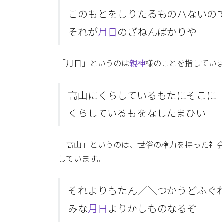
このもとをしりたるものハないの
それが
月日
のざねんばかりや
「月日」というのは
親神
様のことを指してい
高山にくらしているもたにそこに
くらしているもをなしたまひい
「高山」というのは、世俗の権力を持った社
しています。
それよりもたん／＼つかうどふぐ
みな
月日
よりかしものなるぞ