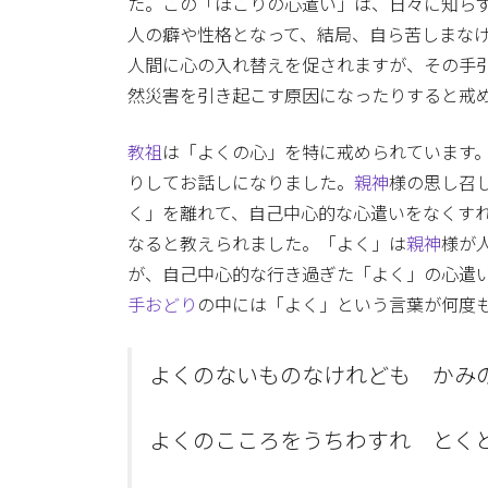
た。この「ほこりの心遣い」は、日々に知ら
人の癖や性格となって、結局、自ら苦しまな
人間に心の入れ替えを促されますが、その手
然災害を引き起こす原因になったりすると戒
教祖
は「よくの心」を特に戒められています
りしてお話しになりました。
親神
様の思し召
く」を離れて、自己中心的な心遣いをなくす
なると教えられました。「よく」は
親神
様が
が、自己中心的な行き過ぎた「よく」の心遣
手おどり
の中には「よく」という言葉が何度
よくのないものなけれども かみ
よくのこころをうちわすれ とく