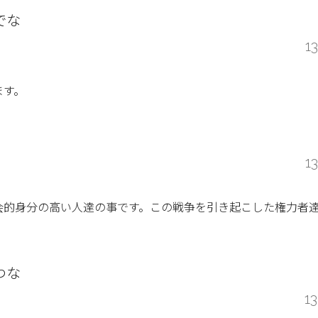
でな
1
ます。
1
会的身分の高い人達の事です。この戦争を引き起こした権力者
わな
1