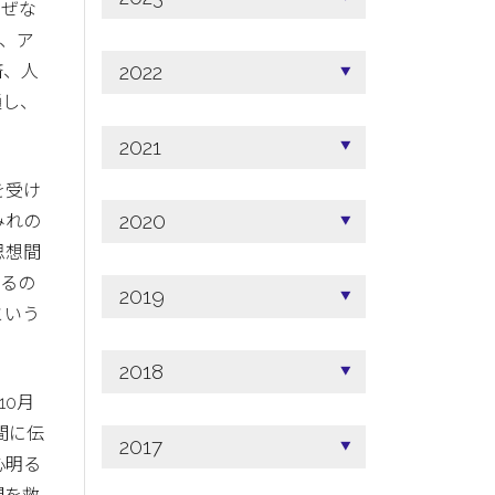
なぜな
、ア
2022
済、人
通し、
。
2021
を受け
2020
みれの
思想間
れるの
2019
という
2018
10月
間に伝
2017
心明る