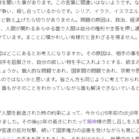
葉を聞いた事があります。この言葉に間違いはないようです。
が争い、殺し合っているからです。シリア、イラク、イスラエル
など数え上げたら切りがありません。問題の原因は、政治、経
り、人間が関わるあらゆる面で人間は自分の権利や主張を押し
けています。まことに嘆かわしい有様だと言わざるを得ません
因はどこにあるとお考えになりますか。その原因は、相手の事
相手を屈服させ、自分の欲しい物を手に入れようとする、欲ま
しょうか。個人的な問題であれ、国家間の問題であれ、宗教や
ものではないかと思います。皆さん方も同じように考えておら
、誰もがそのことをわかっていながら誰も解決できないでいる
が人間を創造された時の約束によって、今から178年前の1838年
りました。その後50年の長きにわたって
親神
様の思し召しを人
神官達の反対攻撃、続いて国家権力の迫害を受けながらも常に