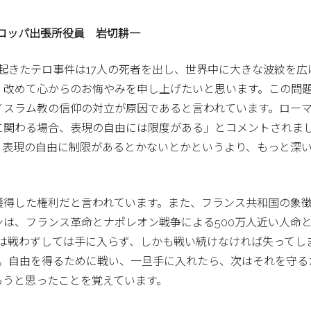
ロッパ出張所役員 岩切耕一
起きたテロ事件は17人の死者を出し、世界中に大きな波紋を広
、改めて心からのお悔やみを申し上げたいと思います。この問
イスラム教の信仰の対立が原因であると言われています。ロー
に関わる場合、表現の自由には限度がある」とコメントされま
、表現の自由に制限があるとかないとかというより、もっと深
獲得した権利だと言われています。また、フランス共和国の象
は、フランス革命とナポレオン戦争による500万人近い人命
由は戦わずしては手に入らず、しかも戦い続けなければ失ってし
た。自由を得るために戦い、一旦手に入れたら、次はそれを守る
ろうと思ったことを覚えています。