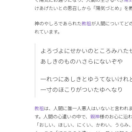
く陽気にお通りになり、人間の生きるべき
陽
けあげたいとの思召しから「陽気づとめ」を教え
神のやしろであられた
教祖
が人間についてど
れています。
よろづよにせかいのところみハた
あしきのものハさらにないぞや
一れつにあしきとゆうてないけれ
一寸のほこりがついたゆへなり
教祖
は、人間に誰一人悪人はいないと言われ
す。人間の心遣いの中で、
親神
様のお心に沿
「おしい、ほしい、にくい、かわい、うらみ