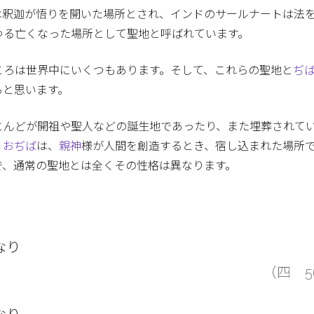
は釈迦が悟りを開いた場所とされ、インドのサールナートは法
ゆる亡くなった場所として聖地と呼ばれています。
ころは世界中にいくつもあります。そして、これらの聖地と
ぢ
ると思います。
とんどが開祖や聖人などの誕生地であったり、また埋葬されて
、
おぢば
は、
親神
様が人間を創造するとき、宿し込まれた場所
で、通常の聖地とは全くその性格は異なります。
なり
（四 5