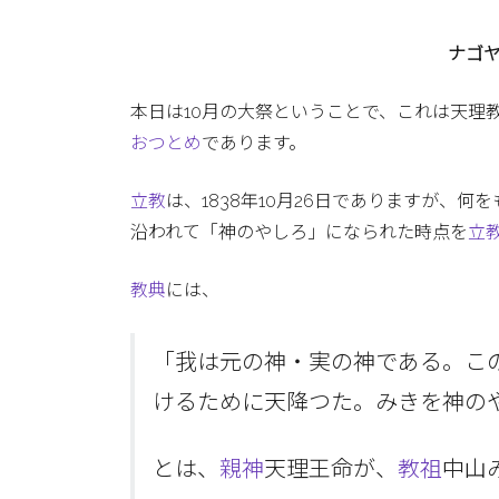
ナゴ
本日は10月の大祭ということで、これは天理
おつとめ
であります。
立教
は、1838年10月26日でありますが、何
沿われて「神のやしろ」になられた時点を
立
教典
には、
「我は元の神・実の神である。こ
けるために天降つた。みきを神の
とは、
親神
天理王命が、
教祖
中山