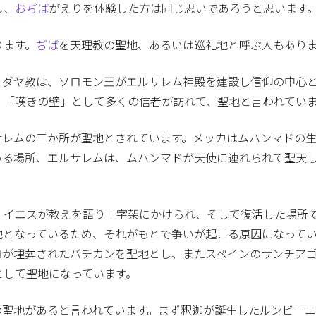
し、
おぢば
がえりを体験した方は同じ思いであろうと思います
ります。
ぢば
を天理教の聖地、あるいは巡礼地と呼ぶ人もあり
ユダヤ教は、ソロモン王がエルサレム神殿を建設し信仰の中心
、「嘆きの壁」として多くの信者が訪れて、聖地と言われてい
サレムの三か所が聖地とされています。メッカはムハンマドの
いる場所、エルサレムは、ムハンマドが天使に連れられて聖天
、イエスが教えを語り十字架にかけられ、そして復活した場所
地となっているため、それがもとで争いが起こる原因になって
ロが埋葬されたバチカンを聖地とし、またスペインのサンチア
として聖地になっています。
の聖地があると言われています。まず釈迦が誕生したルンビー