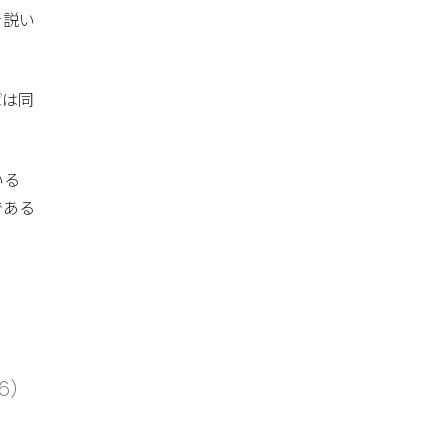
を説い
ば
は同
いる
である
6）