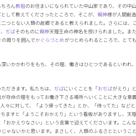
もちろん
教祖
のお住まいになられていた中山家であり、その中
ば
として教えてくださったところで、そこが、
親神
様が人間創
に二つとない人類の故郷であると教えられました。さらには、
て、
ぢば
そのものに
親神
天理王命の神名を授けられました。ま
その周りを囲んで
かぐらづとめ
がつとめられるところで、とて
も深いかかわりをもち、その理、働きはひとつであるといわれ
いただきます。私たちは、
ぢば
にいくことを「
おぢば
がえり」
祖
が存命の理をもってお働き下さる場所へいくことに大きな意
る人々に対して、「よう帰ってきた」とか、「待ってた」などと
立ちますと「ようこそおかえり」という看板がありますし、天
と「おかえりなさい」という言葉で迎えてくださいます。こん
いじゃないかと思います。まさしく、人類のふるさとというこ