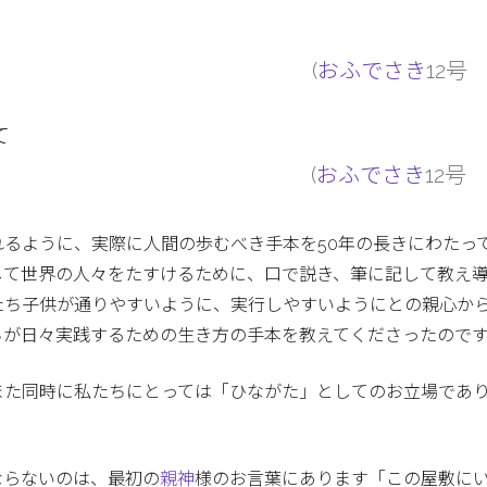
(
おふでさき
12号 
て
(
おふでさき
12号 
れるように、実際に人間の歩むべき手本を50年の長きにわたっ
して世界の人々をたすけるために、口で説き、筆に記して教え
たち子供が通りやすいように、実行しやすいようにとの親心か
ちが日々実践するための生き方の手本を教えてくださったので
また同時に私たちにとっては「ひながた」としてのお立場であ
ならないのは、最初の
親神
様のお言葉にあります「この屋敷に