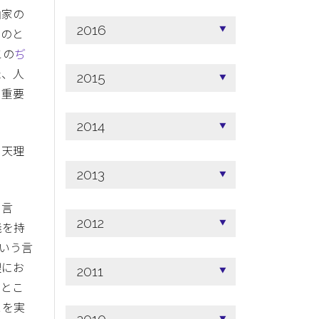
山家の
2016
造のと
この
ぢ
た、人
2015
も重要
2014
、天理
2013
と言
2012
義を持
いう言
理にお
2011
なとこ
とを実