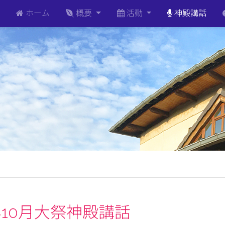
ホーム
概要
活動
神殿講話
2年10月大祭神殿講話