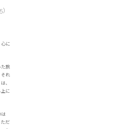
5）
く心に
いた旅
、それ
」は、
る上に
のは
いただ