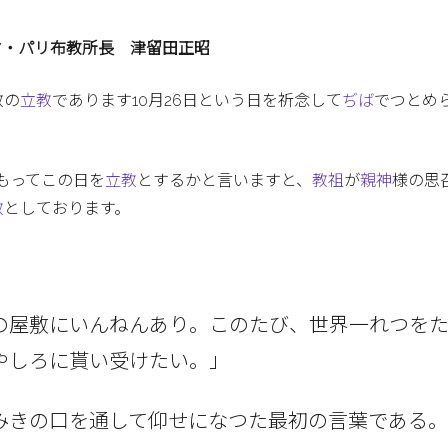
ヤ・パリ布教所長 津留田正昭
教の
立教
であります10月26日という日を祈念して
ぢば
でつとめ
をもってこの日を
立教
とするかと言いますと、
教祖
が
親神
様の思
教
としております。
の屋敷にいんねんあり。このたび、世界一れつを
やしろに貰い受けたい。」
みきの口を通して仰せになつた最初の言葉である。