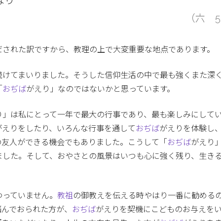
なり
（六 5
だされた訳ですから、教理の上で大変重要な地点であります。
続けてまいりました。そうした信仰生活の中で最も強くまた深
「
おぢば
がえり」なのではないかと思っています。
り」は私にとって一年で最大の行事であり、最も楽しみにして
がえりをしたり、いろんな行事を通して
おぢば
がえりを体験し
の友人ができる機会でもありました。こうして「
おぢば
がえり
ました。そして、おやさとの風景はいつも心に強く残り、生き
わっていません。
教祖
の御教えを伝える時やはり一番に勧める
悩んでおられた方が、
おぢば
がえりを契機にこどものお与えを