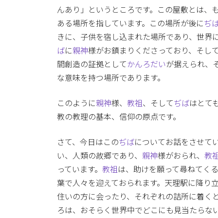
んあり」というところです。この屋敷とは、
ある場所を指しています。この場所が後に
ぢ
きに、子供を宿し込まれた場所であり、世界
ば
に
親神
様がお鎮まりくださっており、そし
間創造の証拠として
かんろだい
が据えられ、
な意味を持つ場所であります。
このように
親神
様、
教祖
、そして
ぢば
はとて
教の教理の基本、信仰の原点です。
さて、今日はこの
ぢば
についてお話をさせて
い、人類の故郷であり、
親神
様がおられ、
教
っています。
教祖
は、助けを願って尋ねてく
葉で人々を迎えておられます。天理駅に降り
住いの方に会ったり、それぞれの詰所に着く
ろは、おそらく世界中でどこにも見当たらな