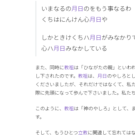
いまなるの
月日
のをもう事なるわ
くちはにんけん心
月日
や
しかときけくちハ
月日
がみなかり
心ハ
月日
みなかしている
また、同時に
教祖
は「ひながたの親」といわ
し下されたのです。
教祖
は、
月日
のやしろと
くださいましたが、それだけではなくて、私
際に先頭になって歩んで下さいました。私た
このように、
教祖
は「神のやしろ」として、
す。
そして、もうひとつ
立教
に関連して忘れては