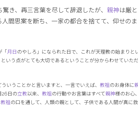
ち驚き、再三言葉を尽して辞退したが、
親神
は厳と
る人間思案を断ち、一家の都合を捨てて、仰せのま
が「
月日
のやしろ」になられた日で、これが天理教の始まりと
」という点がとても大切であるということが分からわせていた
どういうことかと言いますと、一言でいえば、
教祖
のお身体に
月26日の
立教
以来、
教祖
の行動やお言葉はすべて
親神
様のお心
は
教祖
の口を通して、人類の親として、子供である人間が真に