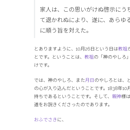
家人は、この思いがけぬ啓示にう
て退かれぬにより、遂に、あらゆ
に順う旨を対えた。
とありますように、10月26日という日は
教祖
とです。ということは、
教祖
の「神のやしろ
けです。
では、神のやしろ、また
月日
のやしろとは、
の心が入り込んだということです。1838年10
持ちであるということです。そして、
親神
様
道をお説きくださったのであります。
おふでさき
に、