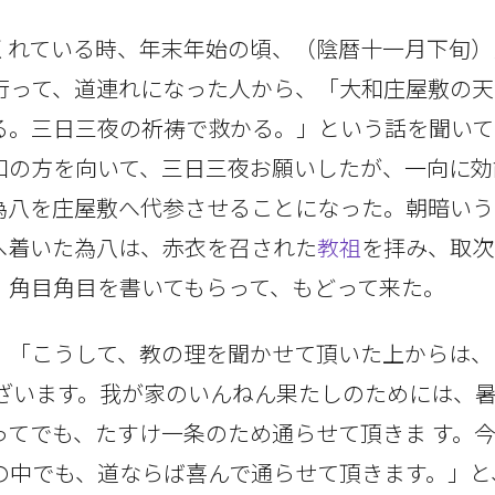
くれている時、年末年始の頃、（陰暦十一月下旬）
行って、道連れになった人から、「大和庄屋敷の天
る。三日三夜の祈祷で救かる。」という話を聞いて
和の方を向いて、三日三夜お願いしたが、一向に効
為八を庄屋敷へ代参させることになった。朝暗いう
へ着いた為八は、赤衣を召された
教祖
を拝み、取次
、角目角目を書いてもらって、もどって来た。
、「こうして、教の理を聞かせて頂いた上からは、
ございます。我が家のいんねん果たしのためには、
ってでも、たすけ一条のため通らせて頂きま す。
の中でも、道ならば喜んで通らせて頂きます。」と