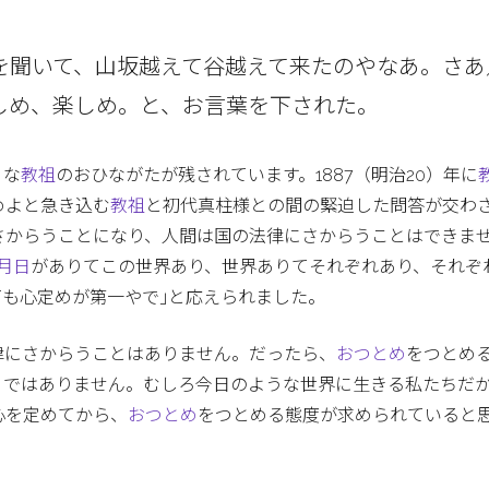
を聞いて、山坂越えて谷越えて来たのやなあ。さあ
しめ、楽しめ。と、お言葉を下された。
うな
教祖
のおひながたが残されています。1887（明治20）年に
めよと急き込む
教祖
と初代真柱様との間の緊迫した問答が交わ
さからうことになり、人間は国の法律にさからうことはできま
月日
がありてこの世界あり、世界ありてそれぞれあり、それぞ
も心定めが第一やで｣と応えられました。
律にさからうことはありません。だったら、
おつとめ
をつとめ
うではありません。むしろ今日のような世界に生きる私たちだ
心を定めてから、
おつとめ
をつとめる態度が求められていると