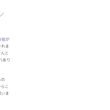
／
教祖
が
されま
せんと
れあり
るの
からこ
思いま