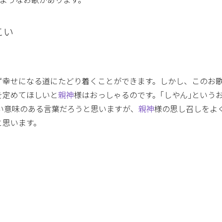
のようなお歌があります。
こい
ず幸せになる道にたどり着くことができます。しかし、このお
を定めてほしいと
親神
様はおっしゃるのです。｢しやん｣という
い意味のある言葉だろうと思いますが、
親神
様の思し召しをよ
と思います。