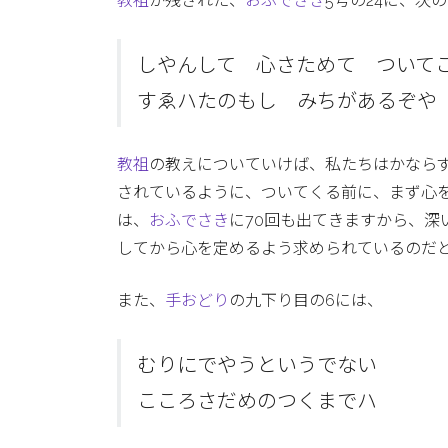
教祖
が残された、
おふでさき
5号の24に、次
しやんして 心さためて ついて
すゑハたのもし みちがあるぞや
教祖
の教えについていけば、私たちはかなら
されているように、ついてくる前に、まず心
は、
おふでさき
に70回も出てきますから、深
してから心を定めるよう求められているのだ
また、
手おどり
の九下り目の6には、
むりにでやうというでない
こころさだめのつくまでハ