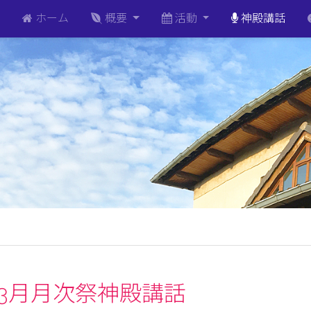
ホーム
概要
活動
神殿講話
9年3月月次祭神殿講話