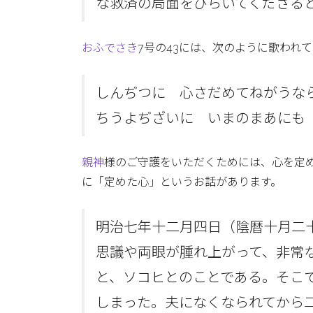
な救済の局面をひらいてくださる
おふでさき
7号の43には、次のように歌われ
しんぢつに 心さだめてねがうな
ちうよぢざいに いまのまあにも
親神
様のご守護をいただくためには、心を定
に「定めた心」というお話があります。
明治七年十二月四日（陰暦十月二
思議や両眼が腫れ上がって、非常
と、ソコヒとのことである。そこ
しまった。夫になくなられてから