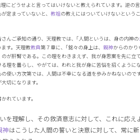
無理にどうせよと言ってはいけないと教えられています。逆の
心が定まっていないと、
教祖
の教えにはついていけないという
皆さんご承知の通り、天理教では、｢人間というは、身の内神の
います。天理教
教典
第７章に、｢銘々の身上は、
親神
からのかり
くのが肝腎である。この理をわきまえず、我が身思案を先に立
ける理を曇らし、やがては、われと我が身に苦悩を招くようにな
心の使い方次第では、人間は不幸になる道を歩みかねないので
が大切になります。
書かれています。
いを理解し、その救済意志に対して、これに応え
親神
はこうした人間の誓いと決意に対して、常に新