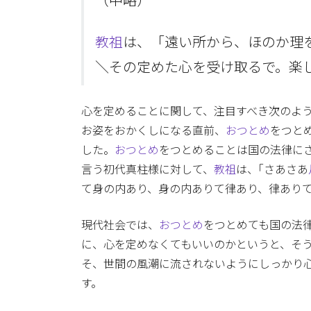
（中略）
教祖
は、「遠い所から、ほのか理
＼その定めた心を受け取るで。楽
心を定めることに関して、注目すべき次のよ
お姿をおかくしになる直前、
おつとめ
をつと
した。
おつとめ
をつとめることは国の法律に
言う初代真柱様に対して、
教祖
は、｢さあさあ
て身の内あり、身の内ありて律あり、律ありて
現代社会では、
おつとめ
をつとめても国の法
に、心を定めなくてもいいのかというと、そ
そ、世間の風潮に流されないようにしっかり
す。