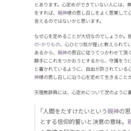
とあります。心定めができていない人には、
をすれば、
親神
様の思し召しをよく思案して
言えるのではないかと思います。
なぜ心を定めることが大切なのでしょうか。
の･かりもの
、心ひとつ我が理｣と教えられて
あるから、
親神
の思召に従うてつかわせて頂
勝手にこれをつかおうとするから、守護をう
と書かれているように、自由が許されている
神
様の思し召しに沿う心を定めて生きること
天理教辞典には、心定めについて次のように
｢人間をたすけたいという
親神
の思
とする信仰的誓いと決意の意味。