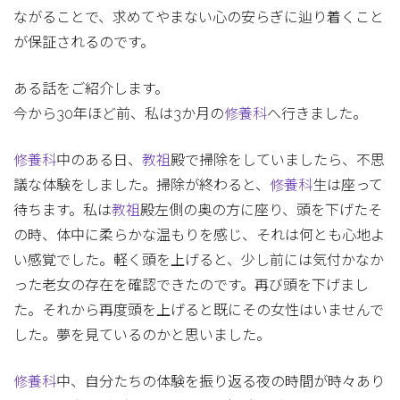
ながることで、求めてやまない心の安らぎに辿り着くこと
が保証されるのです。
ある話をご紹介します。
今から30年ほど前、私は3か月の
修養科
へ行きました。
修養科
中のある日、
教祖
殿で掃除をしていましたら、不思
議な体験をしました。掃除が終わると、
修養科
生は座って
待ちます。私は
教祖
殿左側の奥の方に座り、頭を下げたそ
の時、体中に柔らかな温もりを感じ、それは何とも心地よ
い感覚でした。軽く頭を上げると、少し前には気付かなか
った老女の存在を確認できたのです。再び頭を下げまし
た。それから再度頭を上げると既にその女性はいませんで
した。夢を見ているのかと思いました。
修養科
中、自分たちの体験を振り返る夜の時間が時々あり