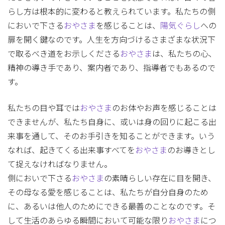
らし方は根本的に変わると教えられています。私たちの側
においで下さる
おやさま
を感じることは、
陽気ぐらし
への
扉を開く鍵なのです。人生を方向づけるさまざまな状況下
で取るべき道をお示しくださる
おやさま
は、私たちの心、
精神の導き手であり、案内者であり、指導者でもあるので
す。
私たちの目や耳では
おやさま
のお体やお声を感じることは
できませんが、私たち自身に、或いは身の回りに起こる出
来事を通して、そのお手引きを知ることができます。いう
なれば、起きてくる出来事すべてを
おやさま
のお導きとし
て捉えなければなりません。
側においで下さる
おやさま
の素晴らしい存在に目を開き、
その母なる愛を感じることは、私たちが自分自身のため
に、あるいは他人のためにできる最善のことなのです。そ
して生活のあらゆる瞬間において可能な限り
おやさま
につ