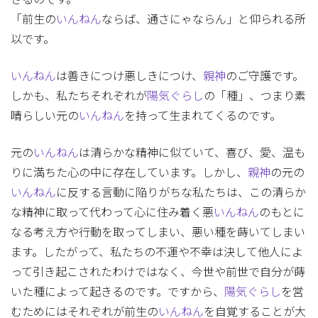
「前生の
いんねん
ならば、通さにゃならん」と仰られる所
以です。
いんねん
は善きにつけ悪しきにつけ、
親神
のご守護です。
しかも、私たちそれぞれが
陽気ぐらし
の「種」、つまり素
晴らしい元の
いんねん
を持って生まれてくるのです。
元の
いんねん
は清らかな精神に似ていて、喜び、愛、温も
りに満ちた心の中に存在しています。しかし、
親神
の元の
いんねん
に反する言動に陥りがちな私たちは、この清らか
な精神に取って代わって心に住み着く悪
いんねん
のもとに
なる考え方や行動を取ってしまい、悪い種を蒔いてしまい
ます。したがって、私たちの不運や不幸は決して他人によ
って引き起こされたわけではなく、今世や前世で自分が蒔
いた種によって起きるのです。ですから、
陽気ぐらし
を営
むためにはそれぞれが前生の
いんねん
を自覚することが大