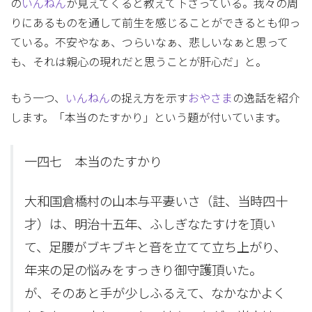
の
いんねん
が見えてくると教えて下さっている。我々の周
りにあるものを通して前生を感じることができるとも仰っ
ている。不安やなぁ、つらいなぁ、悲しいなぁと思って
も、それは親心の現れだと思うことが肝心だ」と。
もう一つ、
いんねん
の捉え方を示す
おやさま
の逸話を紹介
します。「本当のたすかり」という題が付いています。
一四七 本当のたすかり
大和国倉橋村の山本与平妻いさ（註、当時四十
才）は、明治十五年、ふしぎなたすけを頂い
て、足腰がブキブキと音を立てて立ち上がり、
年来の足の悩みをすっきり御守護頂いた。
が、そのあと手が少しふるえて、なかなかよく