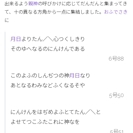
出来るよう
親神
の呼びかけに応じてだんだんと集まってき
て、十の異なる方角から一点に集結しました。
おふでさき
に
月日
よりたん／＼心つくしきり
そのゆへなるのにんけんである
6号88
このよふのしんぢつの神
月日
なり
あとなるわみなどふくなるそや
5号50
にんけんをはぢめよふとてたん／＼と
よせてつこふたこれに神なを
5号51