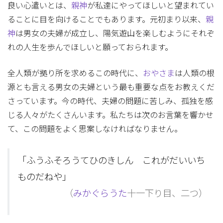
良い心遣いとは、
親神
が私達にやってほしいと望まれてい
ることに目を向けることでもあります。元初まり以来、
親
神
は男女の夫婦が成立し、陽気遊山を楽しむようにそれぞ
れの人生を歩んでほしいと願っておられます。
全人類が拠り所を求めるこの時代に、
おやさま
は人類の根
源とも言える男女の夫婦という最も重要な点をお教えくだ
さっています。今の時代、夫婦の問題に苦しみ、孤独を感
じる人々がたくさんいます。私たちは次のお言葉を響かせ
て、この問題をよく思案しなければなりません。
「ふうふそろうてひのきしん これがだいいち
ものだねや」
（
みかぐらうた
十一下り目、二つ）