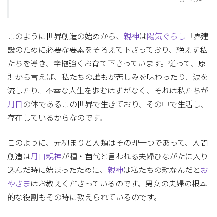
このように世界創造の始めから、
親神
は
陽気ぐらし
世界建
設のために必要な要素をそろえて下さっており、絶えず私
たちを導き、辛抱強くお育て下さっています。従って、原
則から言えば、私たちの誰もが苦しみを味わったり、涙を
流したり、不幸な人生を歩むはずがなく、それは私たちが
月日
の体であるこの世界で生きており、その中で生活し、
存在しているからなのです。
このように、元初まりと人類はその理一つであって、人間
創造は
月日
親神
が種・苗代と言われる夫婦ひながたに入り
込んだ時に始まったために、
親神
は私たちの親なんだと
お
やさま
はお教えくださっているのです。男女の夫婦の根本
的な役割もその時に教えられているのです。