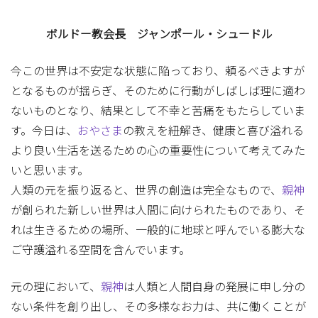
ボルドー教会長 ジャンポール・シュードル
今この世界は不安定な状態に陥っており、頼るべきよすが
となるものが揺らぎ、そのために行動がしばしば理に適わ
ないものとなり、結果として不幸と苦痛をもたらしていま
す。今日は、
おやさま
の教えを紐解き、健康と喜び溢れる
より良い生活を送るための心の重要性について考えてみた
いと思います。
人類の元を振り返ると、世界の創造は完全なもので、
親神
が創られた新しい世界は人間に向けられたものであり、そ
れは生きるための場所、一般的に地球と呼んでいる膨大な
ご守護溢れる空間を含んでいます。
元の理において、
親神
は人類と人間自身の発展に申し分の
ない条件を創り出し、その多様なお力は、共に働くことが