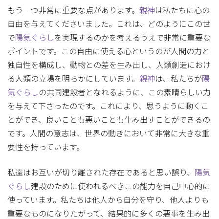
もう一つ非常に重要な点があります。
親神
は私たちに心の
自由を与えてくださいました。これは、どのようにこの世
で
陽気ぐらし
を実現するのかを考えるうえで非常に重要な
ポイントです。この自由に使える心というのが人間の力と
独自性を構成し、動物との差を生み出し、人類創造におけ
る人類の立場を明らかにしています。
親神
は、私たちが
陽
気ぐらし
の共同建設者となれるように、この素晴らしい力
を与えて下さったのです。これにより、思うように動くこ
とができ、良いことも悪いことも生み出すことができるの
です。人間の意志は、世界の動きにおいて非常に大きな重
要性を持っています。
私達はお互いが切り離された存在であると思い誤り、
陽気
ぐらし
建設のために使われるべきこの能力を自己中心的に
使っています。私たちは他人から自分を守り、他人よりも
重要なものになりたがって、結果的に多くの悪事を生み出