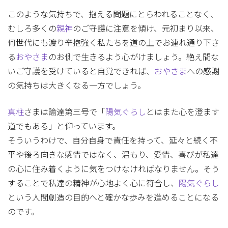
このような気持ちで、抱える問題にとらわれることなく、
むしろ多くの
親神
のご守護に注意を傾け、元初まり以来、
何世代にも渡り辛抱強く私たちを道の上でお連れ通り下さ
る
おやさま
のお側で生きるよう心がけましょう。絶え間な
いご守護を受けていると自覚できれば、
おやさま
への感謝
の気持ちは大きくなる一方でしょう。
真柱
さまは諭達第三号で「
陽気ぐらし
とはまた心を澄ます
道でもある」と仰っています。
そういうわけで、自分自身で責任を持って、延々と続く不
平や後ろ向きな感情ではなく、温もり、愛情、喜びが私達
の心に住み着くように気をつけなければなりません。そう
することで私達の精神が心地よく心に符合し、
陽気ぐらし
という人間創造の目的へと確かな歩みを進めることになる
のです。