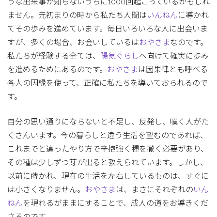
うな出来事が知らないうちに1000回起こっているかもしれ
ません。元初まりの時から私たち人間は
いんねん
に導かれ
てその歩みを進めています。毎日いろいろな人に出会いま
すが、多くの場合、お会いしているは
おやさま
なのです。
私たちが経験する全ては、
陽気ぐらし
へ向けて確実に歩み
を進めるためにあるのです。
おやさま
は因果律とも呼べる
各人の因縁を使って、正確に私たちを導いておられるので
す。
自分の思い通りにならないと不足し、反発し、嘆く人がた
くさんいます。今の暮らしと違う生活を望むのであれば、
これまでと違ったやり方で辛抱強く種を撒く必要があり、
その種は少しずつ芽が出ると教えられています。しかし、
以前に蒔かれ、現在の生活を左右しているものは、すぐに
は小さくなりません。
おやさま
は、まさにそれぞれの
いん
ねん
を現れるがままにすることで、成人の道をお導きくだ
さるのです。