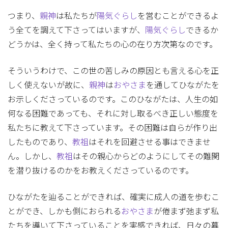
つまり、
親神
は私たちが
陽気ぐらし
を営むことができるよ
う全てを調えて下さってはいますが、
陽気ぐらし
できるか
どうかは、全く持って私たちの心の在り方次第なのです。
そういうわけで、この世の苦しみの原因とも言える心を正
しく使えないが故に、
親神
は
おやさま
を通してひながたを
お示しくださっているのです。このひながたは、人生の如
何なる困難であっても、それに対し取るべき正しい態度を
私たちに教えて下さっています。その困難は自らが作り出
したものであり、
教祖
はそれを回避させる事はできませ
ん。しかし、
教祖
はその親心からどのようにしてその難関
を潜り抜けるのかをお教えくださっているのです。
ひながたを辿ることができれば、確実に成人の道を歩むこ
とができ、しかも側におられる
おやさま
が倦まず弛まず私
たちを導いて下さっていることを実感できれば、日々の暮