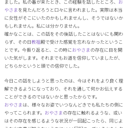
ました。私の番が来たとき、この経験を話したところ、
お
やさま
を見たんだろうと口々に言われました。実際は本当
に女性がそこにいたのかもしれませんし、そうではないか
もしれません。私には分かりません。
確かなことは、この話をその後話したことはないにも関わ
らず、その日
教祖
殿で受けた感覚を忘れなかったというこ
とです。今振り返ると、この時に
おやさま
の存在に目を開
いた気がします。それまでもお道を信仰していましたが、
どちらかというと頭での信仰でした。
今日この話をしようと思ったのは、今はそれをより良く理
解できるようになっており、それを通して何かお伝えする
ことができるのではないかと思ったからです。
おやさま
は、様々なお姿でいつなんどきでも私たちの側に
やってこられます。
おやさま
の存在に触れるような、或い
はその存在を感じるような状況が一回起こったら、同じよ