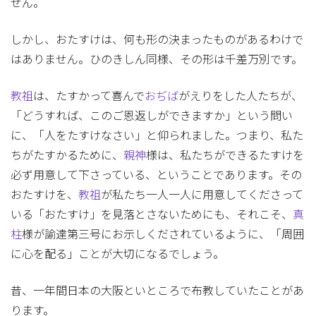
せん。
しかし、おたすけは、何も形の決まったものがあるわけで
はありません。ひのきしん同様、その形は千差万別です。
教祖
は、たすかって喜んで
おぢば
がえりをした人たちが、
「どうすれば、このご恩返しができますか」という問い
に、「人をたすけなさい」と仰られました。つまり、私た
ちがたすかるために、
親神
様は、私たちができるたすけを
必ず用意して下さっている、ということであります。その
おたすけを、
教祖
が私たち一人一人に用意してくださって
いる「おたすけ」を見落とさないためにも、それこそ、
真
柱
様が諭達第三号にお示しくだされているように、「周囲
に心を配る」ことが大切になるでしょう。
昔、一年間日本の大阪といところで布教していたことがあ
ります。