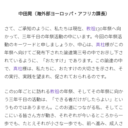
中田晃（海外部ヨーロッパ・アフリカ課長）
さて、ご承知のように、私たちは現在、
教祖
130年祭へ向
かって、三年千日の年祭活動の中にいます。今回の年祭活
動のキーワードと申しましょうか、中心は、
真柱
様がこの
年祭へ向けてご発布下された諭達第三号の中でお示し下さ
れているように、「おたすけ」であります。この諭達の中
で、
真柱
様は、私たちに、おたすけの大切さを示され、そ
の実行、実践を望まれ、促されておられるのです。
この10年ごとに訪れる
教祖
の年祭、そしてその年祭に向か
う三年千日の活動は、「できる者だけがしたらよい」とい
うものではありません。このお道につながる私、そしてこ
こにいる皆さん方が動き、それぞれが今いるところから一
歩でも、たとえそれが小さな一歩でも、前へ進み、成人さ