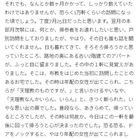
それでも、なんとか数ヶ月かかって、しっかり数えていた
わけではありませんが、恐らく1万軒くらいの訪問になっ
た頃でしょう。丁度7月25日だったと思います。翌月の本
部月次祭には、何とか、帰参者をお連れしたいと思い、戸
別訪問をしておりましたが、やはり、その日も誰も話を聞
いてくれません。日も暮れてきて、そろそろ帰ろうかと思
っていたところ、路地の奥にある古い2階建てのアパート
が、ふっと目に留まりました。その中の１軒に見覚えがあ
りました。そこは、布教をはじめた当初に訪問したことの
あるお宅でした。その時は年配の女性が出てこられ、こち
らが「天理教のものですが、」と言いかけるやいなや、
「天理教なんかいらん、いらん」と、きつく断られた、い
やな思い出の扉でした。普段なら、あきらめて、帰ってい
るところでしたが、その時は何故か、今日はこの一軒を最
後に回って帰ろうと心が決まったのでした。恐る恐る、ド
アをノックすると、やはり年配の女性が出てこられまし