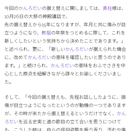
今回の
かんろだい
の据え替えに関しましては、
真柱
様は、
10月26日の大祭の神殿講話で、
先の据え替えから15年になりますが、年月と共に傷みが目
立つようになり、
教祖
の年祭をつとめるに際して、これを
新しくしたいという気持ちから決めたことであります。」
と述べられ、更に、「新しい
かんろだい
が据えられた機会
に、改めて
かんろだい
の意味を確認したいと思うのであり
ます。」と続けられ、
かんろだい
の意味をおふでさきを中
心とした原点を紐解きながら諄々とお諭しくださいまし
た。
そして、「今回の据え替えも、先程お話ししたように、損
傷が目立つようになったというのが動機の一つであります
が、その時が来たから据え替えるというだけでなく、
かん
ろだい
を巡る史実と道の節目の立て合いを思うにつけて
も、こうした時は、自らの信仰姿勢を振り返り、汚れや傷