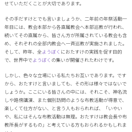
せていただくことが大切であります。
その手だすけとでも言いましょうか、二年前の年祭活動一
年目には、教会本部から各直属教会へ本部巡教が行われ、
続いてその直属から、皆さん方が所属されている教会も含
め、それぞれの全部内教会へ一斉巡教が実施されました。
そして、昨年、全
ようぼく
におたすけの実践を促す目的
で、世界中で
ようぼく
の集いが開催されたわけです。
しかし、色々な立場にいる私たちお互いであります。です
から、おたすけと言いましても、その形は様々ではないで
しょうか。ここにいる皆さんの中には、それこそ、神名流
しや路傍講演、また個別訪問のような布教活動が得意で、
楽しくて仕方がない、と言う人もおられれば、「いやい
や、私にはそんな布教活動は無理。おたすけは教会長や布
教所長がするもの」と考えている方もおられるかもしれま