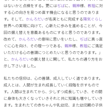
はないかと点検をする。更には
ぢば
に、
親神
様、
教祖
に対
する心の向きを見つめ直す機会になると思うのでありま
す。そして、
かんろだい
が名実ともに完成する
陽気ぐらし
世界への実現に向けて、心新たに歩みを進めることが、今
回の据え替えを意義あるものにすると思うのであります。
改めて、
かんろだい
の意味に思いをいたし、
ぢば
に真っ直
ぐに心を向け、その理一つである、
親神
様、
教祖
にご満足
いただける心の普請につとめたいと思うのであります。」
と、
かんろだい
の据え替えに関して、私たちの通り方をお
示し下さいました。
私たちの信仰は、心の普請、成人していく道であります。
成人とは、人間が生まれ成長していく段階を示すもので
す。人間は生まれてから、少しずつ成長していき、その間
に身体も大きくなっていきそれと共に知識も増やしていき
ます。生まれたての赤ちゃんや乳幼児、また幼児期の子供