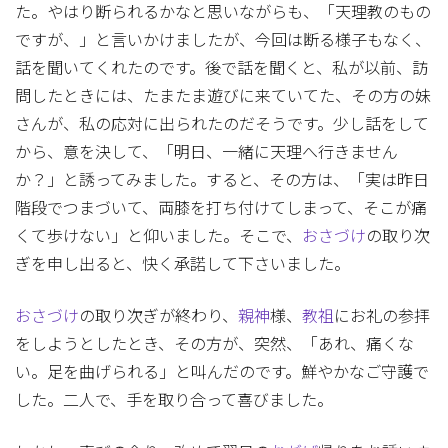
た。やはり断られるかなと思いながらも、「天理教のもの
ですが、」と言いかけましたが、今回は断る様子もなく、
話を聞いてくれたのです。後で話を聞くと、私が以前、訪
問したときには、たまたま遊びに来ていてた、その方の妹
さんが、私の応対に出られたのだそうです。少し話をして
から、意を決して、「明日、一緒に天理へ行きません
か？」と誘ってみました。すると、その方は、「実は昨日
階段でつまづいて、両膝を打ち付けてしまって、そこが痛
くて歩けない」と仰いました。そこで、
おさづけ
の取り次
ぎを申し出ると、快く承諾して下さいました。
おさづけ
の取り次ぎが終わり、
親神
様、
教祖
にお礼の参拝
をしようとしたとき、その方が、突然、「あれ、痛くな
い。足を曲げられる」と叫んだのです。鮮やかなご守護で
した。二人で、手を取り合って喜びました。