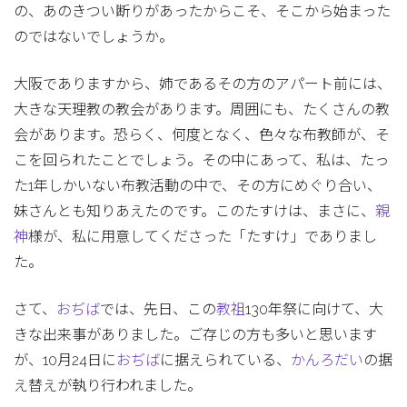
の、あのきつい断りがあったからこそ、そこから始まった
のではないでしょうか。
大阪でありますから、姉であるその方のアパート前には、
大きな天理教の教会があります。周囲にも、たくさんの教
会があります。恐らく、何度となく、色々な布教師が、そ
こを回られたことでしょう。その中にあって、私は、たっ
た1年しかいない布教活動の中で、その方にめぐり合い、
妹さんとも知りあえたのです。このたすけは、まさに、
親
神
様が、私に用意してくださった「たすけ」でありまし
た。
さて、
おぢば
では、先日、この
教祖
130年祭に向けて、大
きな出来事がありました。ご存じの方も多いと思います
が、10月24日に
おぢば
に据えられている、
かんろだい
の据
え替えが執り行われました。