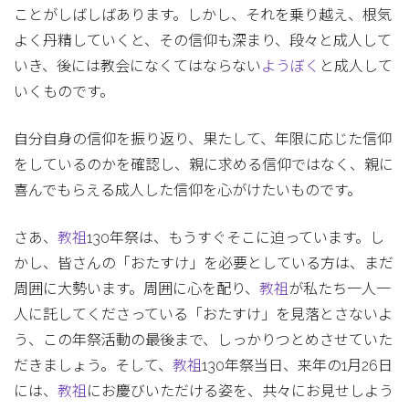
ことがしばしばあります。しかし、それを乗り越え、根気
よく丹精していくと、その信仰も深まり、段々と成人して
いき、後には教会になくてはならない
ようぼく
と成人して
いくものです。
自分自身の信仰を振り返り、果たして、年限に応じた信仰
をしているのかを確認し、親に求める信仰ではなく、親に
喜んでもらえる成人した信仰を心がけたいものです。
さあ、
教祖
130年祭は、もうすぐそこに迫っています。し
かし、皆さんの「おたすけ」を必要としている方は、まだ
周囲に大勢います。周囲に心を配り、
教祖
が私たち一人一
人に託してくださっている「おたすけ」を見落とさないよ
う、この年祭活動の最後まで、しっかりつとめさせていた
だきましょう。そして、
教祖
130年祭当日、来年の1月26日
には、
教祖
にお慶びいただける姿を、共々にお見せしよう