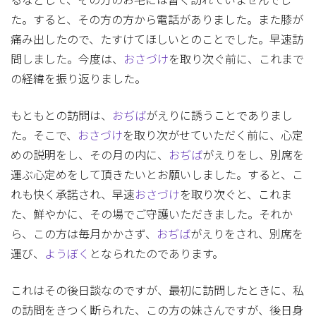
るなどして、その方のお宅には暫く訪れていませんでし
た。すると、その方の方から電話がありました。また膝が
痛み出したので、たすけてほしいとのことでした。早速訪
問しました。今度は、
おさづけ
を取り次ぐ前に、これまで
の経緯を振り返りました。
もともとの訪問は、
おぢば
がえりに誘うことでありまし
た。そこで、
おさづけ
を取り次がせていただく前に、心定
めの説明をし、その月の内に、
おぢば
がえりをし、別席を
運ぶ心定めをして頂きたいとお願いしました。すると、こ
れも快く承諾され、早速
おさづけ
を取り次ぐと、これま
た、鮮やかに、その場でご守護いただきました。それか
ら、この方は毎月かかさず、
おぢば
がえりをされ、別席を
運び、
ようぼく
となられたのであります。
これはその後日談なのですが、最初に訪問したときに、私
の訪問をきつく断られた、この方の妹さんですが、後日身