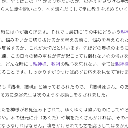
すが、全てはこの『何がありがたいのか』の答えを見つける手
から人に話を聞いたり、本を読んだりして常に教えを求めてい
時には心が揺らぎます。それでも最初に“その中にどういう
親
す。悩みをいかに切り抜けるかを考える前に、悩みを与えられ
う反省するか、これが大切だと思います。先ほどの奥様のよう
訓練、この日々の積み重ねが何が起こっても倒れない心の強さ
は、どんな時にも
親神様
、
教祖
の親心を忘れない、全ては
親神
じることです。しっかりすがりつけば必ずお応えを見せて頂け
でも『結構、結構』と通っておられたので、『結構源さん』の
いる方に深谷先生は次のようなお諭しをなされました。
なたを神様がお見込み下されて、ゆくゆくは偉いものにしてや
のや。木の根元に芥（あくた）や埃をたくさんかければ、その
にならなければならん。埃をかけられても芯を腐らしてはあか