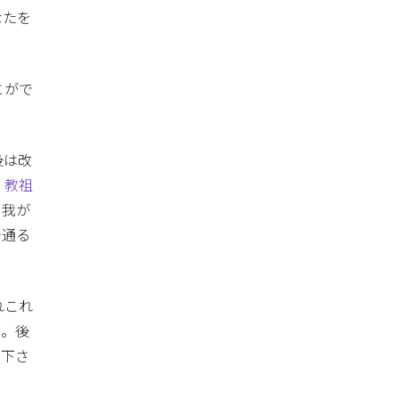
なたを
とがで
後は改
、
教祖
、我が
で通る
れこれ
い。後
を下さ