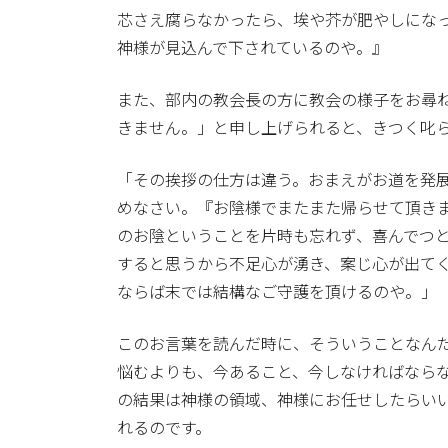
芯さえ腐らなかったら、埃や芥が肥やしにな
神様が見込んで下されているのや。』
また、部内の教会長の方に教会の様子をお尋
きません。」と申し上げられると、きつく叱
「その挨拶の仕方は違う。おまえがお道を発
めなさい。『お陰様でまたまた帰らせて頂き
のお陰ということを片時も忘れず、喜んでつ
すると思うから不足心が湧き、案じ心が出て
ならば末では結構なご守護を頂けるのや。」
このお言葉を読んだ時に、そういうことなん
悩むよりも、今あること、今しなければなら
の結果は神様の領域、神様にお任せしたらい
れるのです。