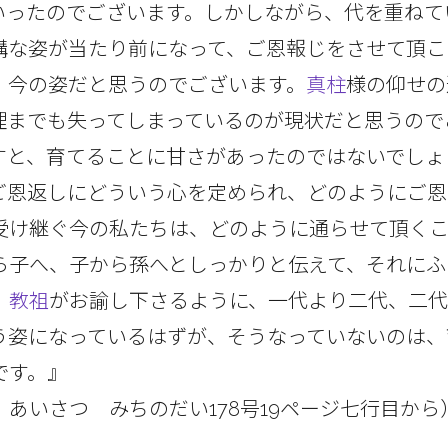
いったのでございます。しかしながら、代を重ねて
構な姿が当たり前になって、ご恩報じをさせて頂こ
、今の姿だと思うのでございます。
真柱
様の仰せの
理までも失ってしまっているのが現状だと思うので
すと、育てることに甘さがあったのではないでしょ
ご恩返しにどういう心を定められ、どのようにご恩
受け継ぐ今の私たちは、どのように通らせて頂く
ら子へ、子から孫へとしっかりと伝えて、それにふ
、
教祖
がお諭し下さるように、一代より二代、二
う姿になっているはずが、そうなっていないのは、
です。』
あいさつ みちのだい178号19ページ七行目から