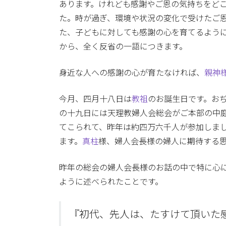
あります。けれども感謝やご恩の気持ちをど
た。時が過ぎ、環境や状況の変化で受けたご
た、子どもに対しても感謝の心を育てるよう
から、全く反省の一語につきます。
身近な人への感謝の心が育たなければ、
親神
今月、四月十八日は
教祖
のお誕生日です。お
の十九日には天理教婦人会総会がご本部の中
てこられて、昨年は約四万六千人が参加しま
ます。
真柱
様、婦人会長様の婦人に期待する
昨年の総会の婦人会長様のお話の中で特に心
ように述べられたことです。
『初代、先人は、たすけて頂いた