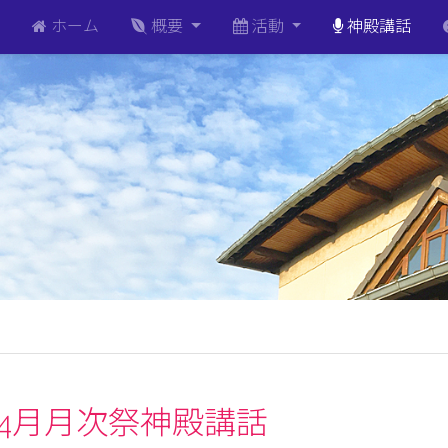
ホーム
概要
活動
神殿講話
5年4月月次祭神殿講話