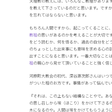
天理教の教えには、いろんなご教理がありま
を教えて下さっているのだと思います。です
を忘れてはならないと思います。
もちろん人間ですから、起こってくることに、
教祖
の思いがあるのかを考えることが大切で
をどう読むか、何を悟るか、過去の自分をど
のちょっとした出来事にも意味を求める心の
出すことになると思います。一番大切なこと
祖
の親心から見せて頂いていることと強く信
河原町大教会の初代、深谷源次郎さんはいつ
がついた程のお方です。事情があって悩んで
『それは、この上もない結構なことやで。あ
の思し召しから埃（ほこり）をかけて下さる
木になるのや。人間は埃をかけてもらうよう