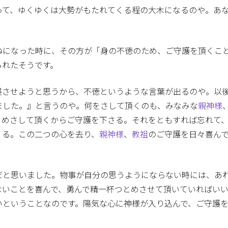
って、ゆくゆくは大勢がもたれてくる程の大木になるのや。あ
ねになった時に、その方が「身の不徳のため、ご守護を頂くこ
られたそうです。
展させようと思うから、不徳というような言葉が出るのや。以
ました。』と言うのや。何をさして頂くのも、みなみな
親神様
とめさして頂くからご守護を下さる。それをともすれば忘れて
くる。この二つの心を去り、
親神様
、
教祖
のご守護を日々喜ん
だと思いました。物事が自分の思うようにならない時には、あ
ないことを喜んで、勇んで精一杯つとめさせて頂いていればい
いということなのです。陽気な心に神様が入り込んで、ご守護