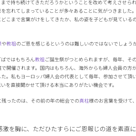
こまで持ち続けてきただろうかということを改めて考えさせら
恩を忘れてしまっていることが多々あることに気がつきました
にどこまで言葉がけをしてきたか、私の姿を子どもが見ている
様
や
教祖
のご恩を感じるというのは難しいのではないでしょう
ぢばではもちろん
教祖
ご誕生祭がつとめられますが、毎年、そ
庭で開催されます。国内はもちろん、海外からも婦人会員の方
した。私もヨーロッパ婦人会の代表として毎年、参加させて頂
思いを直接聞かせて頂ける本当にありがたい機会です。
に残ったのは、その前の年の総会での
真柱
様のお言葉を受けて
感激を胸に、ただひたすらにご恩報じの道を素直