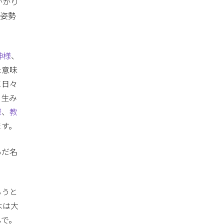
がかり
く姿勢
神様
、
た意味
に日々
を生み
様
、
教
ます。
あだ名
ろうと
木は大
んで。