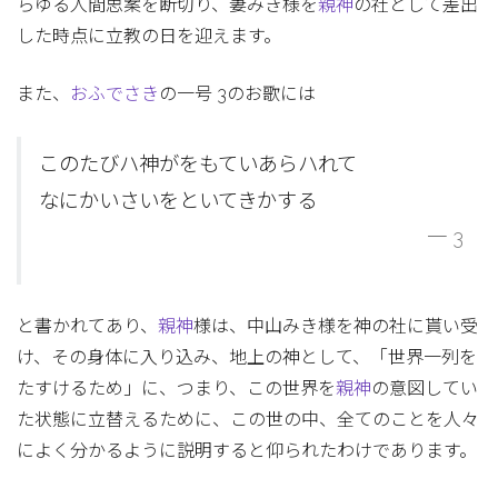
らゆる人間思案を断切り、妻みき様を
親神
の社として差出
した時点に立教の日を迎えます。
また、
おふでさき
の一号 3のお歌には
このたびハ神がをもていあらハれて
なにかいさいをといてきかする
一 3
と書かれてあり、
親神
様は、中山みき様を神の社に貰い受
け、その身体に入り込み、地上の神として、「世界一列を
たすけるため」に、つまり、この世界を
親神
の意図してい
た状態に立替えるために、この世の中、全てのことを人々
によく分かるように説明すると仰られたわけであります。