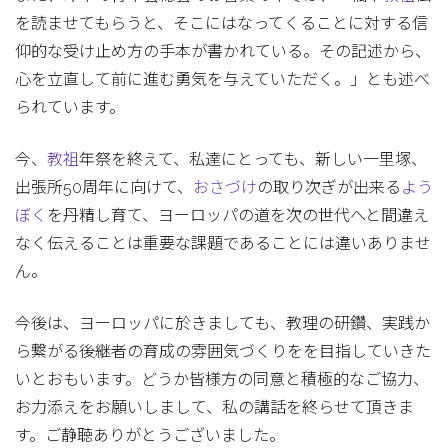
を読ませてもらうと、そこにはなってくることに対する信
仰的な受け止め方の手本が書かれている。その記述から、
心を立直して前に進む勇気を与えていただく。」とも述べ
られています。
今、
教祖
年祭を終えて、私達にとっても、新しい一里塚、
出張所50周年に向けて、
おさづけ
の取り次ぎが出来る
よう
ぼく
を丹精し育て、ヨーロッパの道を次の世代へと間違え
なく伝えることは重要な課題であることには違いありませ
ん。
今後は、ヨーロッパに於きましても、教理の研鑽、実践か
ら繋がる後継者の育成の雰囲気づくりをを目指していきた
いとおもいます。どうか皆様方の同意と積極的なご協力、
お力添えをお願いしまして、私の講話を終らせて頂きま
す。ご静聴ありがとうございました。