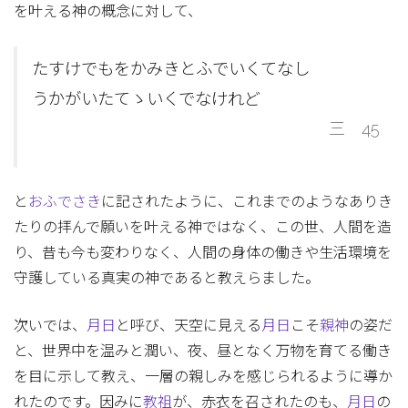
を叶える神の概念に対して、
たすけでもをかみきとふでいくてなし
うかがいたてゝいくでなけれど
三 45
と
おふでさき
に記されたように、これまでのようなありき
たりの拝んで願いを叶える神ではなく、この世、人間を造
り、昔も今も変わりなく、人間の身体の働きや生活環境を
守護している真実の神であると教えらました。
次いでは、
月日
と呼び、天空に見える
月日
こそ
親神
の姿だ
と、世界中を温みと潤い、夜、昼となく万物を育てる働き
を目に示して教え、一層の親しみを感じられるように導か
れたのです。因みに
教祖
が、赤衣を召されたのも、
月日
の