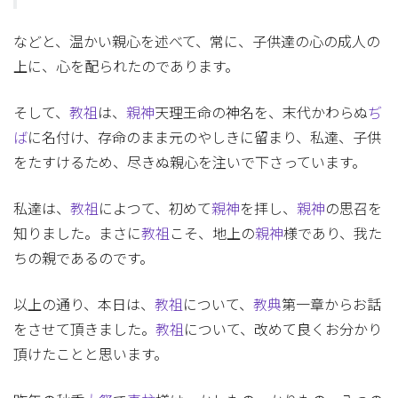
などと、温かい親心を述べて、常に、子供達の心の成人の
上に、心を配られたのであります。
そして、
教祖
は、
親神
天理王命の神名を、末代かわらぬ
ぢ
ば
に名付け、存命のまま元のやしきに留まり、私達、子供
をたすけるため、尽きぬ親心を注いで下さっています。
私達は、
教祖
によつて、初めて
親神
を拝し、
親神
の思召を
知りました。まさに
教祖
こそ、地上の
親神
様であり、我た
ちの親であるのです。
以上の通り、本日は、
教祖
について、
教典
第一章からお話
をさせて頂きました。
教祖
について、改めて良くお分かり
頂けたことと思います。