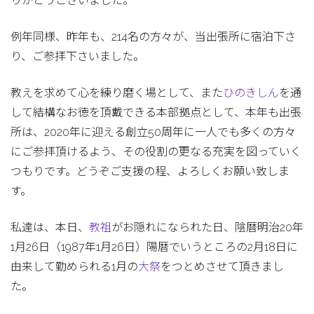
りがとうございました。
例年同様、昨年も、214名の方々が、当出張所に宿泊下さ
り、ご参拝下さいました。
教えを求めて心を練り磨く場として、また
ひのきしん
を通
して結構なお徳を頂戴できる本部拠点として、本年も出張
所は、2020年に迎える創立50周年に一人でも多くの方々
にご参拝頂けるよう、その役割の更なる充実を図っていく
つもりです。どうぞご支援の程、よろしくお願い致しま
す。
私達は、本日、
教祖
がお隠れになられた日、陰暦明治20年
1月26日（1987年1月26日）陽暦でいうところの2月18日に
由来して勤められる1月の
大祭
をつとめさせて頂きまし
た。