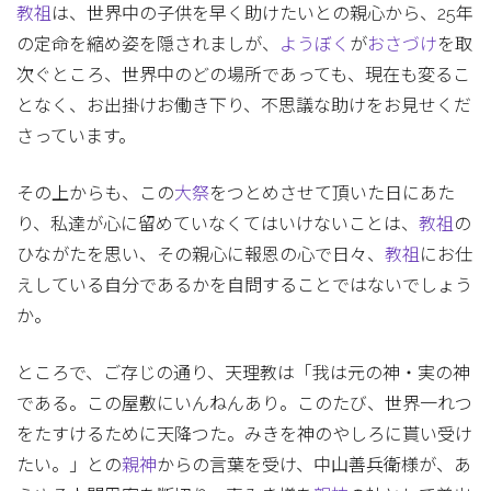
教祖
は、世界中の子供を早く助けたいとの親心から、25年
の定命を縮め姿を隠されましが、
ようぼく
が
おさづけ
を取
次ぐところ、世界中のどの場所であっても、現在も変るこ
となく、お出掛けお働き下り、不思議な助けをお見せくだ
さっています。
その上からも、この
大祭
をつとめさせて頂いた日にあた
り、私達が心に留めていなくてはいけないことは、
教祖
の
ひながたを思い、その親心に報恩の心で日々、
教祖
にお仕
えしている自分であるかを自問することではないでしょう
か。
ところで、ご存じの通り、天理教は「我は元の神・実の神
である。この屋敷にいんねんあり。このたび、世界一れつ
をたすけるために天降つた。みきを神のやしろに貰い受け
たい。」との
親神
からの言葉を受け、中山善兵衛様が、あ