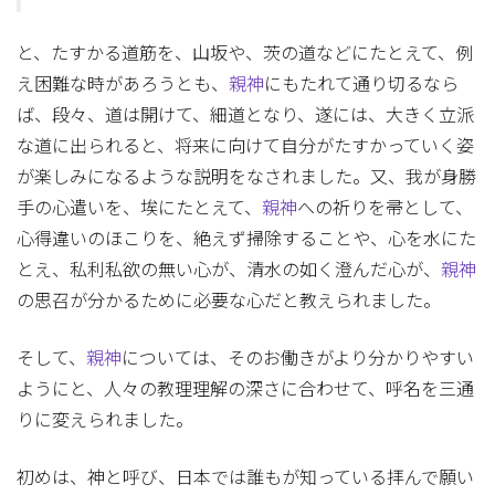
と、たすかる道筋を、山坂や、茨の道などにたとえて、例
え困難な時があろうとも、
親神
にもたれて通り切るなら
ば、段々、道は開けて、細道となり、遂には、大きく立派
な道に出られると、将来に向けて自分がたすかっていく姿
が楽しみになるような説明をなされました。又、我が身勝
手の心遣いを、埃にたとえて、
親神
への祈りを帚として、
心得違いのほこりを、絶えず掃除することや、心を水にた
とえ、私利私欲の無い心が、清水の如く澄んだ心が、
親神
の思召が分かるために必要な心だと教えられました。
そして、
親神
については、そのお働きがより分かりやすい
ようにと、人々の教理理解の深さに合わせて、呼名を三通
りに変えられました。
初めは、神と呼び、日本では誰もが知っている拝んで願い