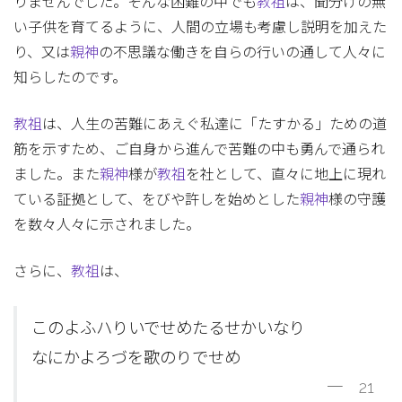
りませんでした。そんな困難の中でも
教祖
は、聞分けの無
い子供を育てるように、人間の立場も考慮し説明を加えた
り、又は
親神
の不思議な働きを自らの行いの通して人々に
知らしたのです。
教祖
は、人生の苦難にあえぐ私達に「たすかる」ための道
筋を示すため、ご自身から進んで苦難の中も勇んで通られ
ました。また
親神
様が
教祖
を社として、直々に地上に現れ
ている証拠として、をびや許しを始めとした
親神
様の守護
を数々人々に示されました。
さらに、
教祖
は、
このよふハりいでせめたるせかいなり
なにかよろづを歌のりでせめ
一 21