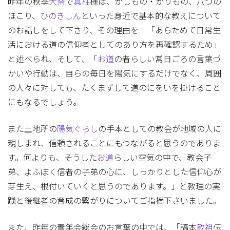
昨年の秋季
大祭
で
真柱
様は、かしもの・かりもの、八つの
ほこり、
ひのきしん
といった身近で基本的な教えについて
のお話しをして下さり、その理由を 「あらためて日常生
活における道の信仰者としてのあり方を再確認するため」
と述べられ、そして、「
お道
の者らしい常日ごろの言葉づ
かいや行動は、自らの毎日を陽気にするだけでなく、周囲
の人々に対しても、たくまずして道のにをいを掛けること
にもなるでしょう。
また土地所の
陽気ぐらし
の手本としての教会が地域の人に
親しまれ、信頼されることにもつながると思うのでありま
す。何よりも、そうした
お道
らしい空気の中で、教会子
弟、よふぼく信者の子弟の心に、しっかりとした信仰心が
芽生え、根付いていくと思うのであります。」と教理の実
践と後継者の育成の繋がりについてご指摘下さいました。
また、昨年の青年会総会のお言葉の中では、「稿本
教祖
伝