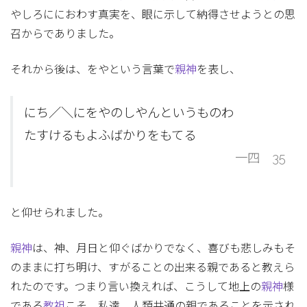
やしろににおわす真実を、眼に示して納得させようとの思
召からでありました。
それから後は、をやという言葉で
親神
を表し、
にち／＼にをやのしやんというものわ
たすけるもよふばかりをもてる
一四 35
と仰せられました。
親神
は、神、月日と仰ぐばかりでなく、喜びも悲しみもそ
のままに打ち明け、すがることの出来る親であると教えら
れたのです。つまり言い換えれば、こうして地上の
親神
様
である
教祖
こそ、私達、人類共通の親であることを示され