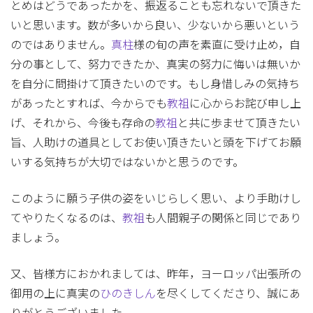
とめはどうであったかを、振返ることも忘れないで頂きた
いと思います。数が多いから良い、少ないから悪いという
のではありません。
真柱
様の旬の声を素直に受け止め，自
分の事として、努力できたか、真実の努力に悔いは無いか
を自分に問掛けて頂きたいのです。もし身惜しみの気持ち
があったとすれば、今からでも
教祖
に心からお詫び申し上
げ、それから、今後も存命の
教祖
と共に歩ませて頂きたい
旨、人助けの道具としてお使い頂きたいと頭を下げてお願
いする気持ちが大切ではないかと思うのです。
このように願う子供の姿をいじらしく思い、より手助けし
てやりたくなるのは、
教祖
も人間親子の関係と同じであり
ましょう。
又、皆様方におかれましては、昨年，ヨーロッパ出張所の
御用の上に真実の
ひのきしん
を尽くしてくださり、誠にあ