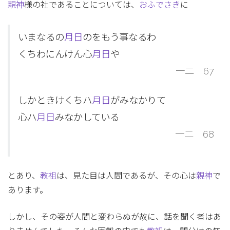
親神
様の社であることについては、
おふでさき
に
いまなるの
月日
のをもう事なるわ
くちわにんけん心
月日
や
一二 67
しかときけくちハ
月日
がみなかりて
心ハ
月日
みなかしている
一二 68
とあり、
教祖
は、見た目は人間であるが、その心は
親神
で
あります。
しかし、その姿が人間と変わらぬが故に、話を聞く者はあ