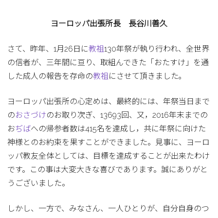
ヨーロッパ出張所長 長谷川善久
さて、昨年、1月26日に
教祖
130年祭が執り行われ、全世界
の信者が、三年間に亘り、取組んできた「おたすけ」を通
した成人の報告を存命の
教祖
にさせて頂きました｡
ヨーロッパ出張所の心定めは、最終的には、年祭当日まで
の
おさづけ
のお取り次ぎ、13693回、又，2016年末までの
お
ぢば
への帰参者数は415名を達成し，共に年祭に向けた
神様とのお約束を果すことができました。見事に、ヨーロ
ッパ教友全体としては、目標を達成することが出来たわけ
です。この事は大変大きな喜びであります。誠にありがと
うございました。
しかし、一方で、みなさん、一人ひとりが、自分自身のつ