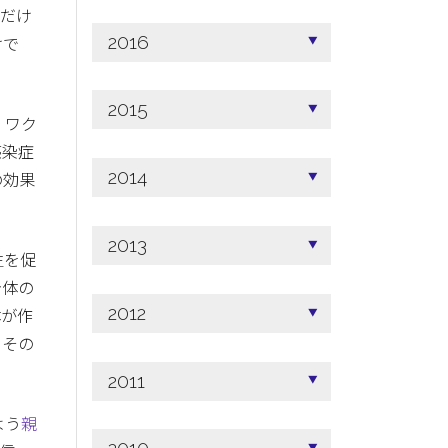
日だけ
2016
けで
2015
、ワク
感染症
2014
の効果
2013
生を促
身体の
2012
体が作
もその
2011
よう
親