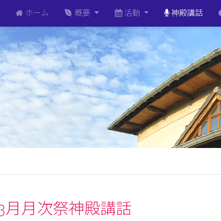
ホーム
概要
活動
神殿講話
1年3月月次祭神殿講話