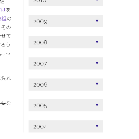
2010
信
づけ
を
教祖
の
2009
。その
かせて
2008
だろう
起こっ
2007
に凭れ
2006
必要な
2005
2004