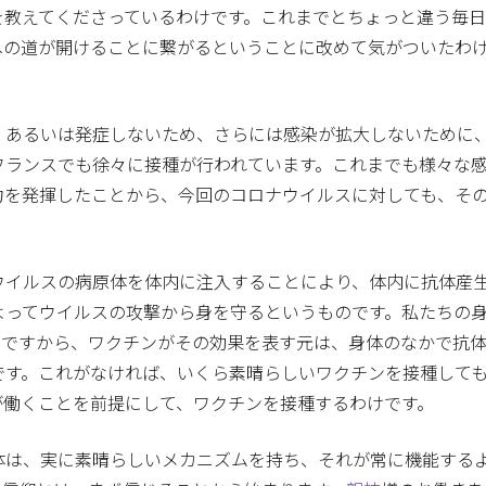
を教えてくださっているわけです。これまでとちょっと違う毎
への道が開けることに繋がるということに改めて気がついたわ
、あるいは発症しないため、さらには感染が拡大しないために
フランスでも徐々に接種が行われています。これまでも様々な
力を発揮したことから、今回のコロナウイルスに対しても、そ
ウイルスの病原体を体内に注入することにより、体内に抗体産
よってウイルスの攻撃から身を守るというものです。私たちの
。ですから、ワクチンがその効果を表す元は、身体のなかで抗
です。これがなければ、いくら素晴らしいワクチンを接種して
が働くことを前提にして、ワクチンを接種するわけです。
体は、実に素晴らしいメカニズムを持ち、それが常に機能する