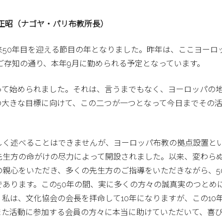
正昭（ナゴヤ・パリ布教所長）
来50年目を迎える節目の年となりました。昨年は、ここヨーロ
ご存知の通り、本年9月に勤められる予定となっています。
って始められました。それは、言うまでもなく、ヨーロッパの
の大きな目標に向けて、この二つが一つとなって今日までその
しく述べることはできませんが、ヨーロッパ布教の拠点設置と
先生方の命がけの尽力によって開設されました。以来、変わら
の親心をいただき、多くの先生方のご指導をいただきながら、5
あります。この50年の間、実に多くの方々の誠真実のつとめ
私は、文化協会の会長を拝命して10年になりますが、この10
また活動に参加する会員の方々に本当に助けていただいて、喜