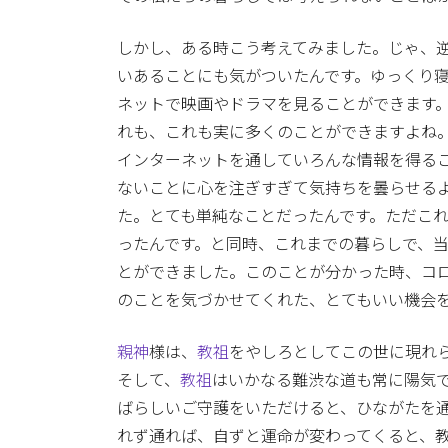
しかし、ある時こう考えてみました。じゃ、
いあることにも気がついたんです。ゆっくり
ネットで映画やドラマを見ることができます
れも、これも実に多くのことができますよね
インターネットを通していろんな情報を得る
ないことに心を注ぎすぎて気持ちを曇らせる
た。とても単純なことだったんです。ただこ
ったんです。と同時、これまでの暮らしで、
とができました。このことが分かった時、コ
のことを気づかせてくれた、とてもいい機会
親神
様は、
教祖
をやしろとしてこの世に現れ
そして、
教祖
はいかなる難渋な道も常に陽気
ばらしいご守護をいただけると、ひながたを
れず通れば、自ずと運命が変わってくると、