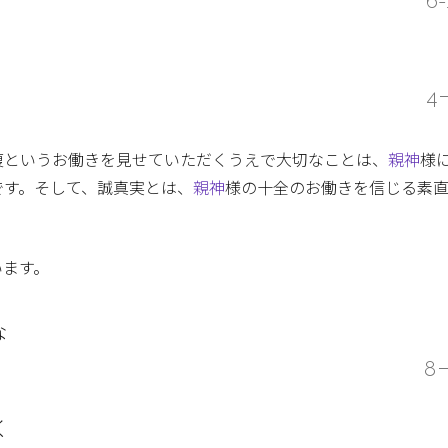
6-
4
復というお働きを見せていただくうえで大切なことは、
親神
様
です。そして、誠真実とは、
親神
様の十全のお働きを信じる素
います。
な
8
く