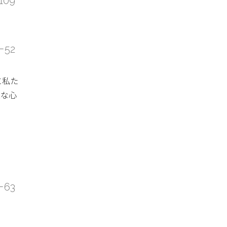
109
－52
に私た
直な心
－63