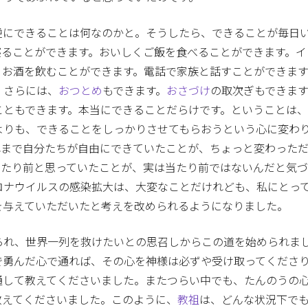
逆にできることは何なのかと。そうしたら、できることが毎日
寝ることができます。おいしくご飯を食べることができます。イ
。お酒を飲むことができます。電話で家族と話すことができます
。さらには、
おつとめ
もできます。
おさづけ
の取次ぎもできま
こともできます。本当にできることだらけです。ということは
よりも、できることをしっかりさせてもらおうという心に変わ
れまで自分たちが自由にできていたことが、ちょっと変わった
当たり前と思っていたことが、実は当たり前ではないんだと気
ロナウイルスの感染拡大は、大変なことだけれども、私にとっ
を与えていただいたと考えを改められるようになりました。
られ、世界一列を救けたいとの思召しからこの道を始められま
で勇んだ心で通れば、その心を神様は必ずや受け取ってくださ
通して教えてくださいました。またつらい中でも、たんのうの
教えてくださいました。このように、
教祖
は、どんな状況下で