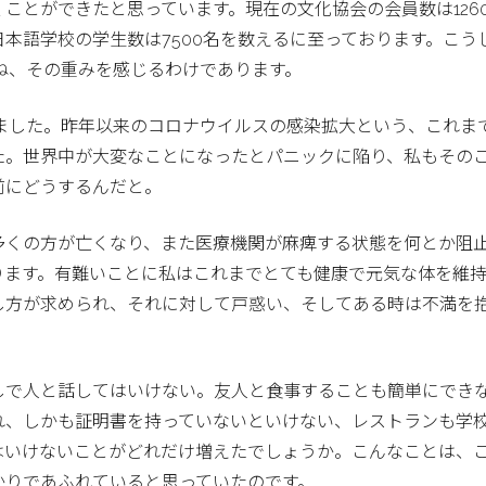
ことができたと思っています。現在の文化協会の会員数は126
本語学校の学生数は7500名を数えるに至っております。こう
ね、その重みを感じるわけであります。
ました。昨年以来のコロナウイルスの感染拡大という、これま
た。世界中が大変なことになったとパニックに陥り、私もその
前にどうするんだと。
多くの方が亡くなり、また医療機関が麻痺する状態を何とか阻
ります。有難いことに私はこれまでとても健康で元気な体を維
し方が求められ、それに対して戸惑い、そしてある時は不満を
しで人と話してはいけない。友人と食事することも簡単にでき
れ、しかも証明書を持っていないといけない、レストランも学
はいけないことがどれだけ増えたでしょうか。こんなことは、
かりであふれていると思っていたのです。