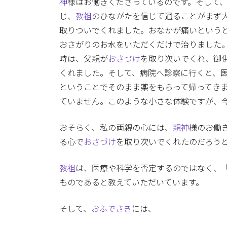
神
様はお働きくださっているのです。そして
じ、
教祖
のひながたを信じて通ることがまず
取りついでくれました。おなかが痛いという
おさがりのお水をいただくだけで治りました
時は、父親が
おさづけ
を取り次いでくれ、御
くれました。そして、病院へ診察に行くと、
ということでそのまま薬をもらって帰ってき
ていません。このような小さな体験ですが、
おそらく、私の両親の心には、
親神
様のお働
る心で
おさづけ
を取り次いでくれたのだろう
教祖
は、医療や科学を否定するのではなく、
ものであると教えていただいています。
そして、
おふでさき
には、