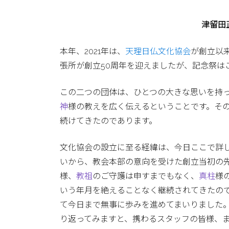
津留田
本年、2021年は、
天理日仏文化協会
が創立以
張所が創立50周年を迎えましたが、記念祭は
この二つの団体は、ひとつの大きな思いを持
神
様の教えを広く伝えるということです。そ
続けてきたのであります。
文化協会の設立に至る経緯は、今日ここで詳
いから、教会本部の意向を受けた創立当初の
様、
教祖
のご守護は申すまでもなく、
真柱
様
いう年月を絶えることなく継続されてきたので
て今日まで無事に歩みを進めてまいりました。
り返ってみますと、携わるスタッフの皆様、