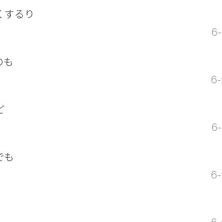
くするり
6-
のも
6-
ど
6-
でも
6-