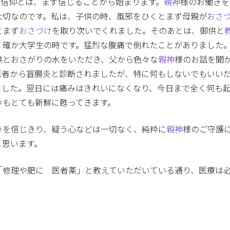
、信仰とは、まず信じることから始まります。
親神
様のお働きを
大切なのです。私は、子供の時、風邪をひくとまず母親が
おさ
とまず
おさづけ
を取り次いでくれました。そのあとは、御供と
。確か大学生の時です。猛烈な腹痛で倒れたことがありました
供とおさがりの水をいただき、父から色々な
親神
様のお話を聞
医者から盲腸炎と診断されましたが、特に何もしないでもいい
ました。翌日には痛みはきれいになくなり、今日まで全く何も
今もとても新鮮に甦ってきます。
きを信じきり、疑う心などは一切なく、純粋に
親神
様のご守護
と思います。
「修理や肥に 医者薬」と教えていただいている通り、医療は