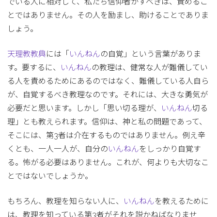
でいる人に相対して、私たち信仰者がすべきは、責めるこ
とではありません。その人を励まし、助けることでありま
しょう。
天理教教典
には「
いんねん
の自覚」という言葉がありま
す。要するに、
いんねん
の教理は、健常な人が難儀してい
る人を責めるためにあるのではなく、難儀している人自ら
が、自覚するべき教理なのです。それには、大きな勇気が
必要だと思います。しかし「思い切る理が、
いんねん
切る
理」とも教えられます。信仰は、神と私の問題であって、
そこには、第3者は介在するものではありません。例え辛
くとも、一人一人が、自分の
いんねん
をしっかり自覚す
る。怖がる必要はありません。これが、何よりも大切なこ
とではないでしょうか。
もちろん、教理を知らない人に、
いんねん
を教えるために
は、教理を知っている第3者がそれを説かねばなりませ