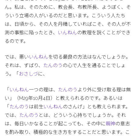
ん。私は、そのために、教会長、布教所長、ようぼく、そ
ういう立場の人がいるのだと思います。こういう人たち
は、日頃から、その人を丹精していればこそ、その人が不
測の事態に陥ったとき、
いんねん
の教理を説くことができ
るのです。
では、悪い
いんねん
を切る最良の方法はなんでしょうか。
それは、ずばり、
たんのう
の心で人生を通ることでしょ
う。「
おさしづ
に、
「
いんねん
一つの理は、
たんのう
より外に受け取る理は無
い」（M29年10月4日）と教えられるのです。あるいは
「
たんのう
は前生
いんねん
のさんげ」とも教えられます。
では、
たんのう
とは、どういう心持ちでしょうか。それ
は、毎日いかなることが起こっても、その中に
親神
の意志
を酌み取り、積極的な生き方をすることだと思います。こ