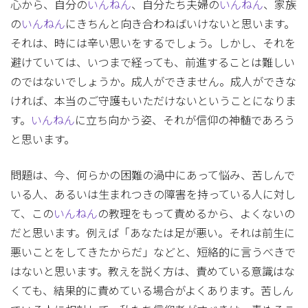
心から、自分の
いんねん
、自分たち夫婦の
いんねん
、家族
の
いんねん
にきちんと向き合わねばいけないと思います。
それは、時には辛い思いをするでしょう。しかし、それを
避けていては、いつまで経っても、前進することは難しい
のではないでしょうか。成人ができません。成人ができな
ければ、本当のご守護もいただけないということになりま
す。
いんねん
に立ち向かう姿、それが信仰の神髄であろう
と思います。
問題は、今、何らかの困難の渦中にあって悩み、苦しんで
いる人、あるいは生まれつきの障害を持っている人に対し
て、この
いんねん
の教理をもって責めるから、よくないの
だと思います。例えば「あなたは足が悪い。それは前生に
悪いことをしてきたからだ」などと、短絡的に言うべきで
はないと思います。教えを説く方は、責めている意識はな
くても、結果的に責めている場合がよくあります。苦しん