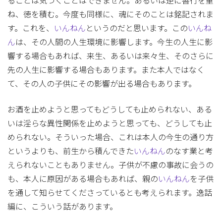
ることは気づくことはできません。あるいは逆に善行を重
ね、徳を積む。今度も同様に、魂にそのことは銘記されま
す。これを、
いんねん
というのだと思います。この
いんね
ん
は、その人間の人生環境に影響します。今生の人生に影
響する場合もあれば、来生、あるいは来々生、そのさらに
先の人生に影響する場合もあります。また本人ではなく
て、その人の子供にその影響が出る場合もあります。
お酒を止めようと思ってもどうしても止められない、ある
いは淫らな異性関係を止めようと思っても、どうしても止
められない。そういった場合、これは本人の今生の通り方
というよりも、前生から積んできた
いんねん
のなす業と考
えられないこともありません。子供が不慮の事故に会うの
も、本人に原因がある場合もあれば、親の
いんねん
を子供
を通して知らせてくださっているとも考えられます。逸話
編に、こういう話があります。