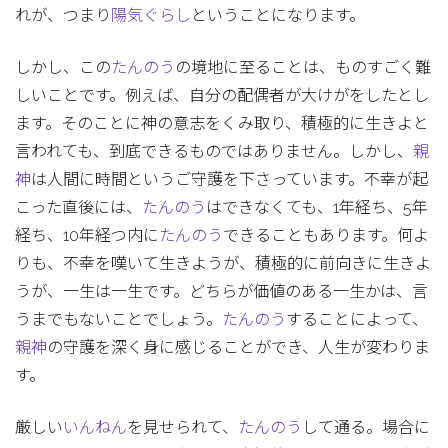
れが、つまり
陽気ぐらし
ということになります。
しかし、この
たんのう
の境地に至ることは、ものすごく難
しいことです。例えば、自分の配偶者が大けがをしたとし
ます。そのことに神の意志をくみ取り、積極的に生きよと
言われても、到底できるものではありません。しかし、
親
神
は人間に時間というご守護を下さっています。不幸が起
こった直後には、
たんのう
はできなくても、1年経ち、5年
経ち、10年経つ内に
たんのう
できることもあります。何よ
りも、不幸を嘆いて生きようが、積極的に前向きに生きよ
うが、一生は一生です。どちらが価値のある一生かは、言
うまでもないことでしょう。
たんのう
することによって、
親神
の守護を深く身に感じることができ、人生が変わりま
す。
厳しい
いんねん
を見せられて、
たんのう
して通る。場合に