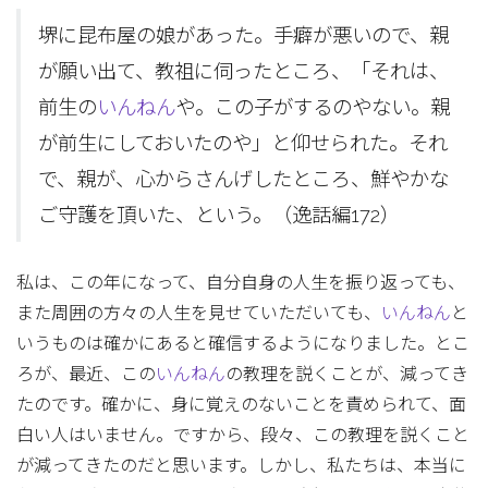
堺に昆布屋の娘があった。手癖が悪いので、親
が願い出て、教祖に伺ったところ、「それは、
前生の
いんねん
や。この子がするのやない。親
が前生にしておいたのや」と仰せられた。それ
で、親が、心からさんげしたところ、鮮やかな
ご守護を頂いた、という。（逸話編172）
私は、この年になって、自分自身の人生を振り返っても、
また周囲の方々の人生を見せていただいても、
いんねん
と
いうものは確かにあると確信するようになりました。とこ
ろが、最近、この
いんねん
の教理を説くことが、減ってき
たのです。確かに、身に覚えのないことを責められて、面
白い人はいません。ですから、段々、この教理を説くこと
が減ってきたのだと思います。しかし、私たちは、本当に