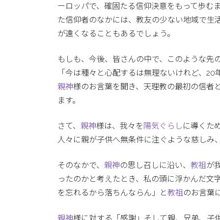
ーロッパで、確固たる信仰決意をもって歩む
た信仰者のなかには、教友の少ない地域で生
が遠くなることもあるでしょう。
もしも、今後、皆さんの中で、このような先
「今は種々と心配するは無理ないけれど、20
親神
様のお言葉を聞き、天理教の最初の信者
ます。
さて、
親神
様は、我々を
陽気ぐらし
に導くた
人々に親が子供へ無条件に注ぐような慈しみ
そのなかで、
親神
の思し召しに沿い、
教祖
が
ったのかと考えたとき、私の頭に浮かんだ文
を忘れるから落ちんならん」と
教祖
のお言葉
親神
様に対する「感謝」そして親、兄弟、子