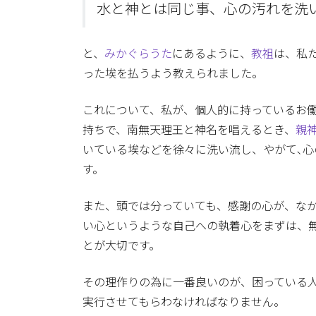
水と神とは同じ事、心の汚れを洗
と、
みかぐらうた
にあるように、
教祖
は、私
った埃を払うよう教えられました。
これについて、私が、個人的に持っているお
持ちで、南無天理王と神名を唱えるとき、
親
いている埃などを徐々に洗い流し、やがて､
す。
また、頭では分っていても、感謝の心が、な
い心というような自己への執着心をまずは、
とが大切です。
その理作りの為に一番良いのが、困っている
実行させてもらわなければなりません。