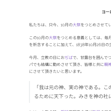
ヨー
私たちは、只今、10月の
大祭
をつとめさせて
この10月の
大祭
をつとめる意義としては、毎
を祈念することに加えて、1838年10月26
今月、立教の日にお
ぢば
で、甘露台を囲んで
パでも結構に勤めさせて頂き、皆様と共に
親
にさせて頂きたいと思います。
「我は元の神、実の神である。こ
るために天下った。みきを神の社