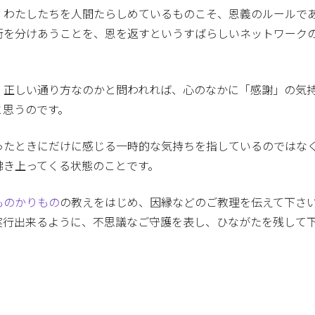
、わたしたちを人間たらしめているものこそ、恩義のルールで
術を分けあうことを、恩を返すというすばらしいネットワーク
、正しい通り方なのかと問われれば、心のなかに「感謝」の気
と思うのです。
ったときにだけに感じる一時的な気持ちを指しているのではな
沸き上ってくる状態のことです。
ものかりもの
の教えをはじめ、因縁などのご教理を伝えて下さ
実行出来るように、不思議なご守護を表し、ひながたを残して