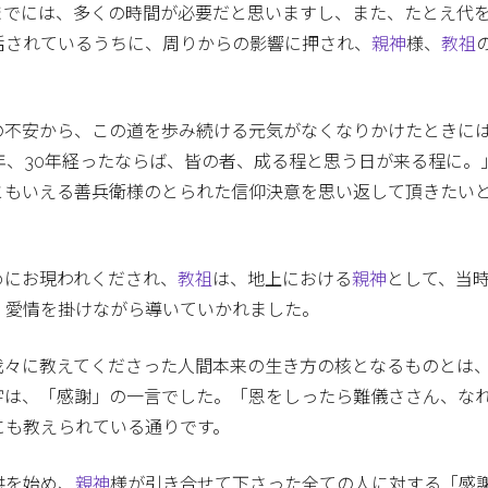
までには、多くの時間が必要だと思いますし、また、たとえ代
活されているうちに、周りからの影響に押され、
親神
様、
教祖
の不安から、この道を歩み続ける元気がなくなりかけたときに
年、30年経ったならば、皆の者、成る程と思う日が来る程に。
ともいえる善兵衛様のとられた信仰決意を思い返して頂きたい
めにお現われくだされ、
教祖
は、地上における
親神
として、当
、愛情を掛けながら導いていかれました。
我々に教えてくださった人間本来の生き方の核となるものとは
字は、「感謝」の一言でした。「恩をしったら難儀ささん、な
にも教えられている通りです。
供を始め、
親神
様が引き合せて下さった全ての人に対する「感