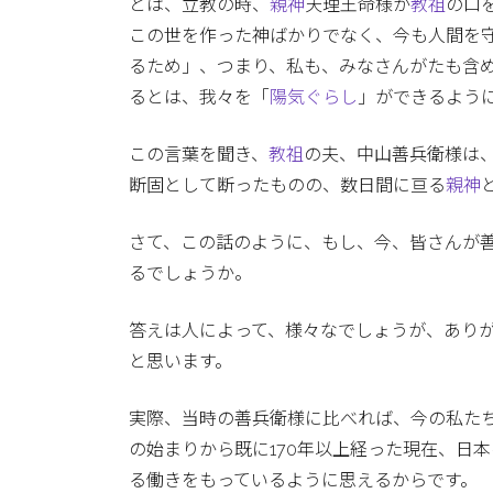
とは、立教の時、
親神
天理王命様が
教祖
の口
この世を作った神ばかりでなく、今も人間を
るため」、つまり、私も、みなさんがたも含
るとは、我々を「
陽気ぐらし
」ができるよう
この言葉を聞き、
教祖
の夫、中山善兵衛様は
断固として断ったものの、数日間に亘る
親神
さて、この話のように、もし、今、皆さんが
るでしょうか。
答えは人によって、様々なでしょうが、あり
と思います。
実際、当時の善兵衛様に比べれば、今の私た
の始まりから既に170年以上経った現在、日
る働きをもっているように思えるからです。