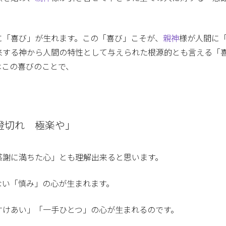
に「喜び」が生れます。この「喜び」こそが、
親神
様が人間に
来する神から人間の特性として与えられた根源的とも言える「
はこの喜びのことで、
澄切れ 極楽や」
感謝に満ちた心」とも理解出来ると思います。
ない「慎み」の心が生まれます。
すけあい」「一手ひとつ」の心が生まれるのです。