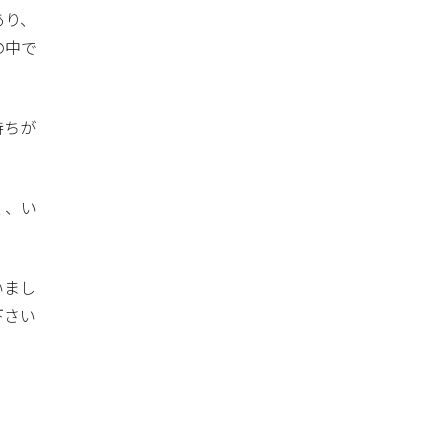
あり、
の中で
持ちが
く、い
いまし
下さい