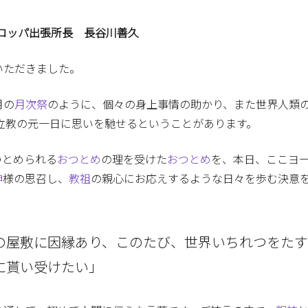
ロッパ出張所長 長谷川善久
いただきました。
月の
月次祭
のように、個々の身上事情の助かり、また世界人類
日の立教の元一日に思いを馳せるということがあります。
つとめられる
おつとめ
の理を受けた
おつとめ
を、本日、ここヨ
神
様の思召し、
教祖
の親心にお応えするような日々を歩む決意
の屋敷に因縁あり、このたび、世界いちれつをた
に貰い受けたい」