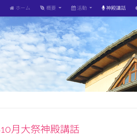
ホーム
概要
活動
神殿講話
6年10月大祭神殿講話