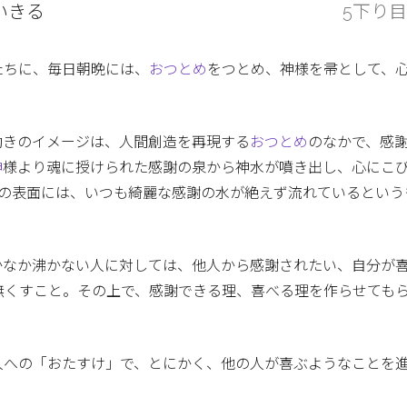
いきる
5下り目
たちに、毎日朝晩には、
おつとめ
をつとめ、神様を帚として、
働きのイメージは、人間創造を再現する
おつとめ
のなかで、感
神
様より魂に授けられた感謝の泉から神水が噴き出し、心にこ
心の表面には、いつも綺麗な感謝の水が絶えず流れているという
かなか沸かない人に対しては、他人から感謝されたい、自分が
無くすこと。その上で、感謝できる理、喜べる理を作らせても
人への「おたすけ」で、とにかく、他の人が喜ぶようなことを