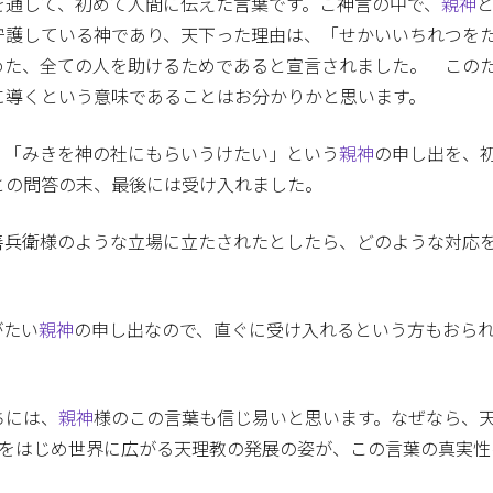
を通して、初めて人間に伝えた言葉です。ご神言の中で、
親神
守護している神であり、天下った理由は、「せかいいちれつを
めた、全ての人を助けるためであると宣言されました。 この
に導くという意味であることはお分かりかと思います。
、「みきを神の社にもらいうけたい」という
親神
の申し出を、
との問答の末、最後には受け入れました。
善兵衛様のような立場に立たされたとしたら、どのような対応
がたい
親神
の申し出なので、直ぐに受け入れるという方もおら
ちには、
親神
様のこの言葉も信じ易いと思います。なぜなら、
本をはじめ世界に広がる天理教の発展の姿が、この言葉の真実性