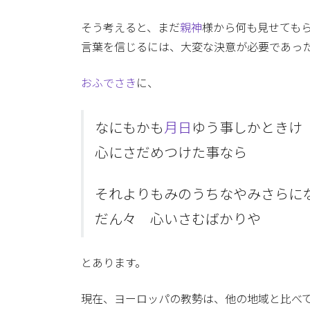
そう考えると、まだ
親神
様から何も見せても
言葉を信じるには、大変な決意が必要であっ
おふでさき
に、
なにもかも
月日
ゆう事しかときけ
心にさだめつけた事なら
それよりもみのうちなやみさらに
だん々 心いさむばかりや
とあります。
現在、ヨーロッパの教勢は、他の地域と比べ