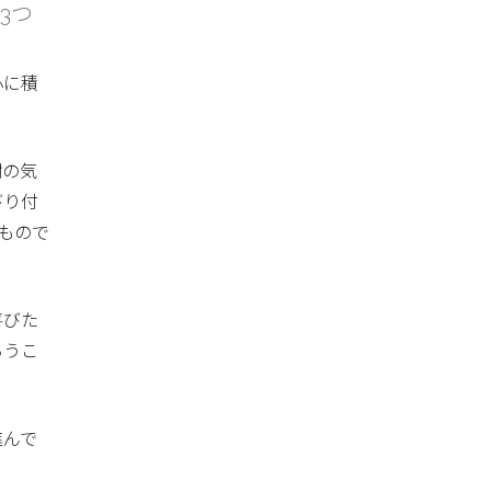
3つ
心に積
謝の気
びり付
もので
喜びた
らうこ
進んで