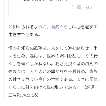
（十四 50）
と仰せられるように、
陽気ぐらし
は心を澄ます
生き方でもある。
慎みを知らぬ欲望は、人をして道を誤らせ、争
いを生み、遂には、世界の調和を乱し、その行
く手を脅かしかねない。我さえ良くばの風潮の
強まりは、人と人との繋がりを一層弱め、家族
の絆さえ危うい今日の世相である。まさに
陽気
ぐらし
に背を向ける世の動きである。 （諭達
三号R175.10.26）