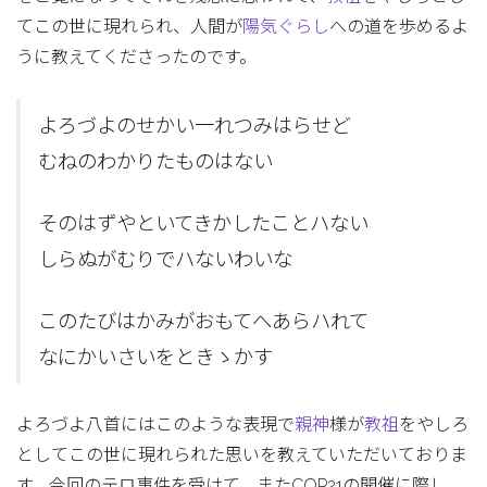
てこの世に現れられ、人間が
陽気ぐらし
への道を歩めるよ
うに教えてくださったのです。
よろづよのせかい一れつみはらせど
むねのわかりたものはない
そのはずやといてきかしたことハない
しらぬがむりでハないわいな
このたびはかみがおもてへあらハれて
なにかいさいをときゝかす
よろづよ八首にはこのような表現で
親神
様が
教祖
をやしろ
としてこの世に現れられた思いを教えていただいておりま
す。今回のテロ事件を受けて、またCOP21の開催に際し