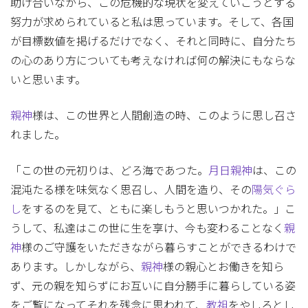
助け合いながら、この危機的な現状を変えていこうとする
努力が求められていると私は思っています。そして、各国
が目標数値を掲げるだけでなく、それと同時に、自分たち
の心のあり方についても考えなければ何の解決にもならな
いと思います。
親神
様は、この世界と人間創造の時、このように思し召さ
れました。
「この世の元初りは、どろ海であつた。
月日親神
は、この
混沌たる様を味気なく思召し、人間を造り、その
陽気ぐら
し
をするのを見て、ともに楽しもうと思いつかれた。」こ
うして、私達はこの世に生を享け、今も変わることなく
親
神
様のご守護をいただきながら暮らすことができるわけで
あります。しかしながら、
親神
様の親心とお働きを知ら
ず、元の親を知らずにお互いに自分勝手に暮らしている姿
をご覧になってそれを残念に思われて、
教祖
をやしろとし