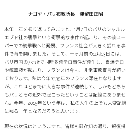
ナゴヤ・パリ布教所長 津留田正昭
本年一年を振り返ってみますと、1月7日のパリのシャルル
エブド社の襲撃という衝撃的な事件が起こり、その後スー
パーでの銃撃戦へと発展、フランス社会が大きく揺れる事
件で幕を開けました。そして、一ヶ月前の11月13日には、
パリ市内の7ヶ所で同時多発テロ事件が発生し、自爆テロ
や銃撃戦が起こり、フランスは今も、非常事態宣言が続い
ております。私は今年で35年のフランス滞在となります
が、これほどまでに大きな事件が連続して、しかもどちら
もパリとその近郊で起こったということは記憶にありませ
ん。今年、2015年という年は、私の人生の上でも大変記憶
に残る一年となるだろうと思います。
現在の状況はというますと、皆様も御存知の通り、報復措