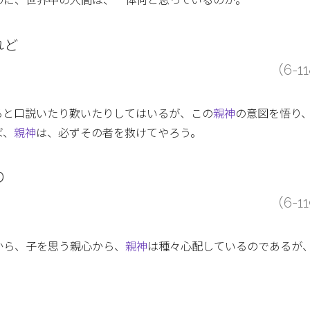
のに、世界中の人間は、一体何と思っているのか。
れど
（6-1
ろと口説いたり歎いたりしてはいるが、この
親神
の意図を悟り
ば、
親神
は、必ずその者を救けてやろう。
り
（6-1
から、子を思う親心から、
親神
は種々心配しているのであるが