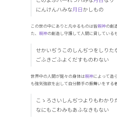
このよふハ一れつハみな
月日
なり
にんけんハみな
月日
かしもの
この世の中にありと凡ゆるものは皆
親神
の創
た、
親神
の創造し守護して人間に貸している
せかいぢうこのしんぢつをしりた
ごふきごふよくだすものわない
世界中の人間が銘々の身体は
親神
によって造
も強気強欲を出して自分勝手の振舞いをする
こゝろさいしんぢつよりもわかり
なにもこわみもあふなきもない