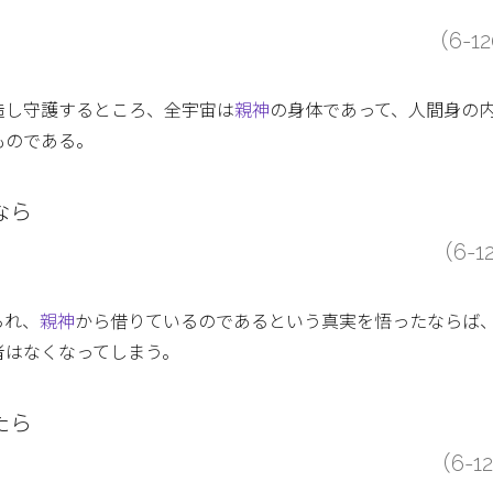
（6-1
造し守護するところ、全宇宙は
親神
の身体であって、人間身の
ものである。
なら
（6-1
られ、
親神
から借りているのであるという真実を悟ったならば
者はなくなってしまう。
たら
（6-1