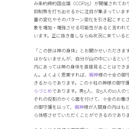
み条約締約国会議（COP25）が開催されて
抑制策を打ち出せるかに注目が集まっていま
量の変化やそのパターン変化を引き起こすと
象を増加・増強させる可能性があると言われ
います。正に抜き差しならぬ状況に来ている
「この世は神の身体」とお聞かせいただきま
はかないませんが、自分が山の中にいるとい
内にあっては神の身体を直接見ることはでき
ん。よくよく思案すれば、
親神
様の十全の御
きるからであります。この十柱の神様の御守
らづとめ
であります。男5人、女5人の10人
ぞれの役割のかぐら面を付けて、十全のお働
の御守護を以って、
親神
様が人間身の内はも
ら体感させていただくことができるのであり