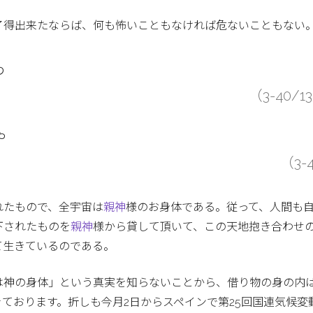
了得出来たならば、何も怖いこともなければ危ないこともない
わ
（3-40/1
や
（3-
れたもので、全宇宙は
親神
様のお身体である。従って、人間も
下されたものを
親神
様から貸して頂いて、この天地抱き合わせ
て生きているのである。
は神の身体」という真実を知らないことから、借り物の身の内
ております。折しも今月2日からスペインで第25回国連気候変