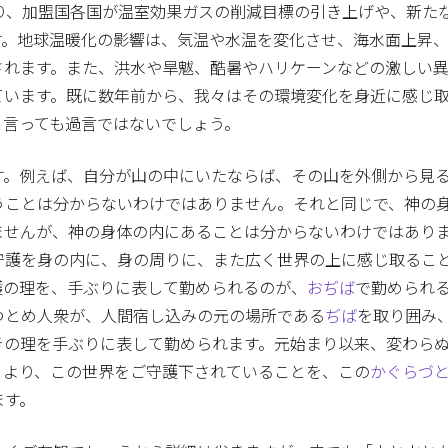
おり、加盟国各国が温室効果ガスの削減目標の引き上げや、新た
す。地球温暖化の影響は、気温や水温を変化させ、海水面上昇
されます。また、洪水や旱魃、酷暑やハリケーンなどの激しい
ています。既に数年前から、我々はその環境変化を身近に感じ
と言っても過言ではないでしょう。
す。例えば、自分が山の中にいたならば、その山を外側から見
うことは分からないわけではありません。それと同じで、神の
ませんが、神の身体の内にあることは分からないわけではあり
守護を身の内に、身の周りに、また広く世界の上に感じ取るこ
護の理を、手ぶりに表して勤められるのが、
おぢば
で勤められ
のつとめ人衆が、人間宿し込みの元の場所である
ぢば
を取り囲み
きの理を手ぶりに表して勤められます。元始まり以来、変わら
とより、この世界をご守護下されていることを、この
かぐらづ
ます。