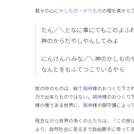
銘々の心に
かしもの・かりもの
の理を真から
たん／＼となに事にてもこのよふ
神のからだやしやんしてみよ
にんけんハみな／＼神のかしもの
なんとをもふてつこているやら
世の中のものは、総て
親神
様のおつくり下さ
力で出来たものではない。
親神
様のおつくり
様の懐である世界に、
親神
様の御守護によっ
残念ながら世界の多くの人たちは、「この世
より、自然社会に至るまで自由勝手に使ってき