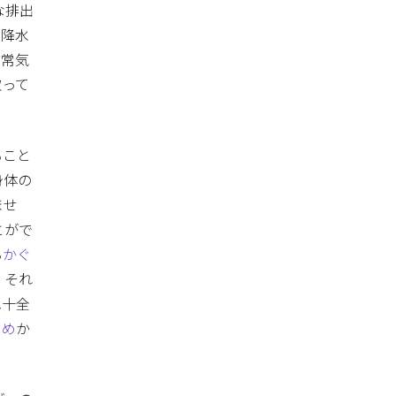
な排出
、降水
異常気
取って
ること
身体の
ませ
とがで
る
かぐ
、それ
ぬ十全
とめ
か