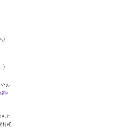
。
35）
41）
自分の
の
親神
はもと
動枠組