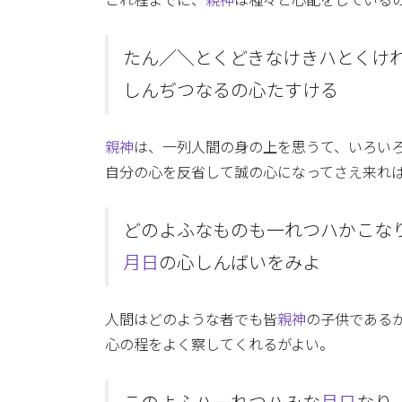
これ程までに、
親神
は種々と心配をしている
たん／＼とくどきなけきハとくけ
しんぢつなるの心たすける
親神
は、一列人間の身の上を思うて、いろい
自分の心を反省して誠の心になってさえ来れ
どのよふなものも一れつハかこな
月日
の心しんばいをみよ
人間はどのような者でも皆
親神
の子供である
心の程をよく察してくれるがよい。