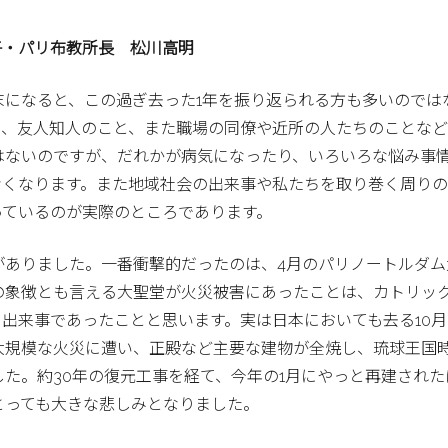
子・パリ布教所長 松川高明
末になると、この過ぎ去った1年を振り返られる方も多いのでは
と、友人知人のこと、また職場の同僚や近所の人たちのことなど
はないのですが、だれかが病気になったり、いろいろな悩み事
なくなります。また地域社会の出来事や私たちを取り巻く周り
っているのが実際のところであります。
がありました。一番衝撃的だったのは、4月のパリノートルダム
の象徴とも言える大聖堂が火災被害にあったことは、カトリッ
出来事であったことと思います。実は日本においても去る10月
大規模な火災に遭い、正殿など主要な建物が全焼し、琉球王国
た。約30年の復元工事を経て、今年の1月にやっと再建された
とっても大きな悲しみとなりました。