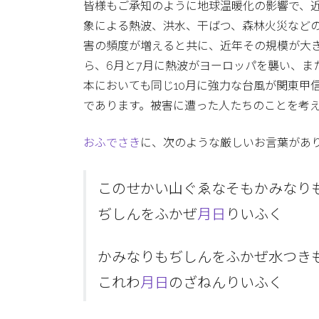
皆様もご承知のように地球温暖化の影響で、
象による熱波、洪水、干ばつ、森林火災など
害の頻度が増えると共に、近年その規模が大
ら、6月と7月に熱波がヨーロッパを襲い、ま
本においても同じ10月に強力な台風が関東甲
であります。被害に遭った人たちのことを考
おふでさき
に、次のような厳しいお言葉があ
このせかい山ぐゑなそもかみなり
ぢしんをふかぜ
月日
りいふく
かみなりもぢしんをふかぜ水つき
これわ
月日
のざねんりいふく