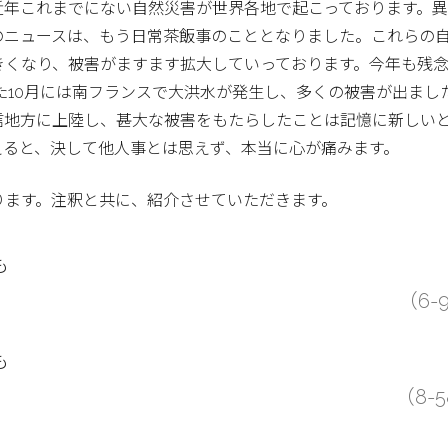
近年これまでにない自然災害が世界各地で起こっております。
のニュースは、もう日常茶飯事のこととなりました。これらの
きくなり、被害がますます拡大していっております。今年も残
た10月には南フランスで大洪水が発生し、多くの被害が出まし
信地方に上陸し、甚大な被害をもたらしたことは記憶に新しい
えると、決して他人事とは思えず、本当に心が痛みます。
ります。注釈と共に、紹介させていただきます。
も
（6-
も
（8-