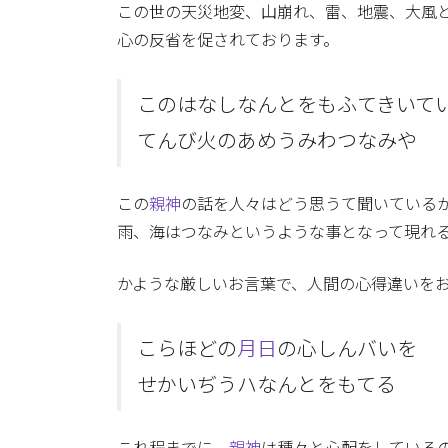
この世の天災地変、山崩れ、雷、地震、大風
心の反省を促されております。
このはなしなんとをもふてきいて
てんび火のあめうみわつなみや
この
親神
の話を人々はどう思うて聞いている
雨、海はつなみというような事となって現れ
かような厳しいお言葉で、人間の心得違いを
こらほどの
月日
の心しんバいを
せかいぢうハなんとをもてる