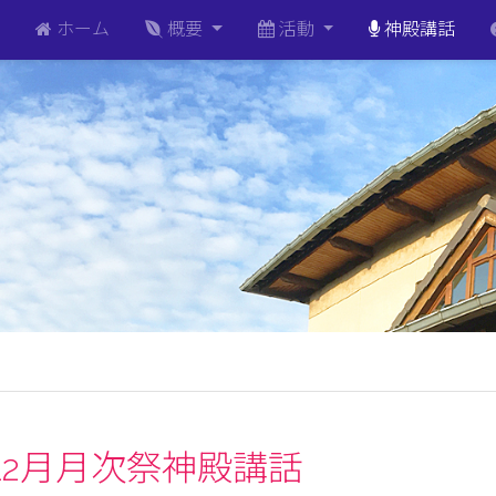
ホーム
概要
活動
神殿講話
年12月月次祭神殿講話