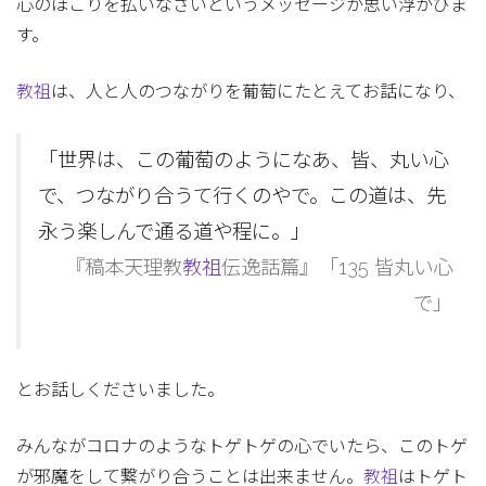
心のほこりを払いなさいというメッセージが思い浮かびま
す。
教祖
は、人と人のつながりを葡萄にたとえてお話になり、
「世界は、この葡萄のようになあ、皆、丸い心
で、つながり合うて行くのやで。この道は、先
永う楽しんで通る道や程に。」
『稿本天理教
教祖
伝逸話篇』「135 皆丸い心
で」
とお話しくださいました。
みんながコロナのようなトゲトゲの心でいたら、このトゲ
が邪魔をして繋がり合うことは出来ません。
教祖
はトゲト