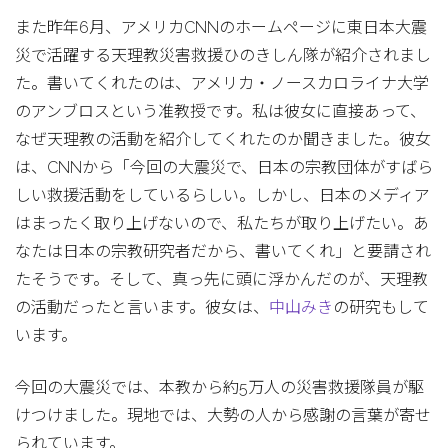
また昨年6月、アメリカCNNのホームページに東日本大震
災で活躍する天理教災害救援ひのきしん隊が紹介されまし
た。書いてくれたのは、アメリカ・ノースカロライナ大学
のアンブロスという准教授です。私は彼女に直接あって、
なぜ天理教の活動を紹介してくれたのか聞きました。彼女
は、CNNから「今回の大震災で、日本の宗教団体がすばら
しい救援活動をしているらしい。しかし、日本のメディア
はまったく取り上げないので、私たちが取り上げたい。あ
なたは日本の宗教研究者だから、書いてくれ」と要請され
たそうです。そして、真っ先に頭に浮かんだのが、天理教
の活動だったと言います。彼女は、
中山みき
の研究もして
います。
今回の大震災では、本教から約5万人の災害救援隊員が駆
けつけました。現地では、大勢の人から感謝の言葉が寄せ
られています。