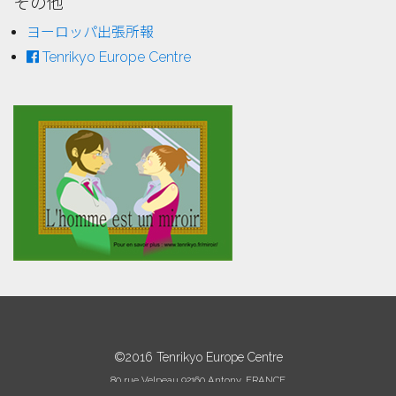
その他
ヨーロッパ出張所報
Tenrikyo Europe Centre
©2016 Tenrikyo Europe Centre
80 rue Velpeau 92160 Antony, FRANCE