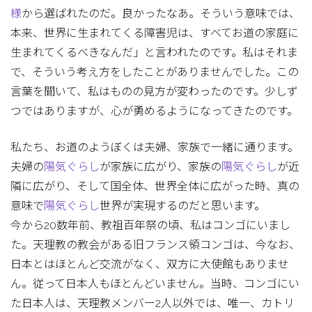
様
から選ばれたのだ。良かったなあ。そういう意味では、
本来、世界に生まれてくる障害児は、すべてお道の家庭に
生まれてくるべきなんだ」と言われたのです。私はそれま
で、そういう考え方をしたことがありませんでした。この
言葉を聞いて、私はものの見方が変わったのです。少しず
つではありますが、心が勇めるようになってきたのです。
私たち、お道のようぼくは夫婦、家族で一緒に通ります。
夫婦の
陽気ぐらし
が家族に広がり、家族の
陽気ぐらし
が近
隣に広がり、そして国全体、世界全体に広がった時、真の
意味で
陽気ぐらし
世界が実現するのだと思います。
今から20数年前、教祖百年祭の頃、私はコンゴにいまし
た。天理教の教会がある旧フランス領コンゴは、今なお、
日本とはほとんど交流がなく、双方に大使館もありませ
ん。従って日本人もほとんどいません。当時、コンゴにい
た日本人は、天理教メンバー2人以外では、唯一、カトリ