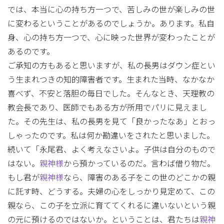
では、本当に心の持ち方一つで、苦しみの世が楽しみの世
に変わるということがあるのでしょうか。あります。私自
身、心の持ち方一つで、心に映った世界が変わったことが
あるのです。
ご承知の方もあると思いますが、私の長男はダウン症とい
う生まれつきの知的障害者です。生まれた当時、なかなか
喜べず、不安と落胆の毎日でした。そんなとき、天理教の
教会長であり、医師でもある方が所用でパリに見えまし
た。その先生は、私の長男を見て「良かったなあ」とおっ
しゃったのです。私は何か勘違いをされたと思いました。
続いて「永尾君、よく考えなさいよ。子供は自分のもので
はない。
親神様
から預かっているのだ。言わば借り物だ。
もし君が
親神様
なら、障害のある子をこの世のどこかの親
に託す時、どうする。夫婦の心をしっかり見定めて、この
親なら、この子を立派に育ててくれるに違いないという親
の元に預けるのではないか。ということは、君たちは
親神