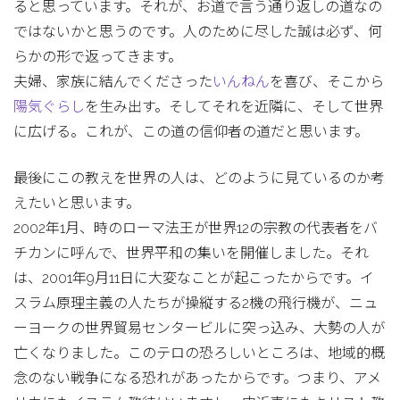
ると思っています。それが、お道で言う通り返しの道なの
ではないかと思うのです。人のために尽した誠は必ず、何
らかの形で返ってきます。
夫婦、家族に結んでくださった
いんねん
を喜び、そこから
陽気ぐらし
を生み出す。そしてそれを近隣に、そして世界
に広げる。これが、この道の信仰者の道だと思います。
最後にこの教えを世界の人は、どのように見ているのか考
えたいと思います。
2002年1月、時のローマ法王が世界12の宗教の代表者をバ
チカンに呼んで、世界平和の集いを開催しました。それ
は、2001年9月11日に大変なことが起こったからです。イ
スラム原理主義の人たちが操縦する2機の飛行機が、ニュ
ーヨークの世界貿易センタービルに突っ込み、大勢の人が
亡くなりました。このテロの恐ろしいところは、地域的概
念のない戦争になる恐れがあったからです。つまり、アメ