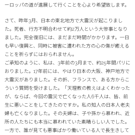
ーロッパの道が進展して行くことを心より希望致します。
さて、昨年3月、日本の東北地方で大震災が起こりまし
た。死者、行方不明合わせて約2万人という大惨事となり
ました。完全復旧には、まだまだ時間がかかります。一日
も早い復興と、同時に被害に遭われた方の心の傷が癒える
ことを祈らずにはおられません。
ご承知のように、私は、3年前の3月まで、約25年間パリに
おりました。17年前には、やはり日本の大阪、神戸地方で
大震災がありました。その折、フランスで、ある方からこ
ういう質問を受けました。「天理教の教えはよくわかった
が、ならば、今回の震災で亡くなった人6千人は、皆、前
生に悪いことをしてきたのですか。私の知人の日本人老夫
婦も亡くなりました。その夫婦は、子や孫から慕われ、近
所の人たちにも本当に慕われていた素晴らしい人でした。
一方で、誰が見ても悪事ばかり働いている人で長生きして