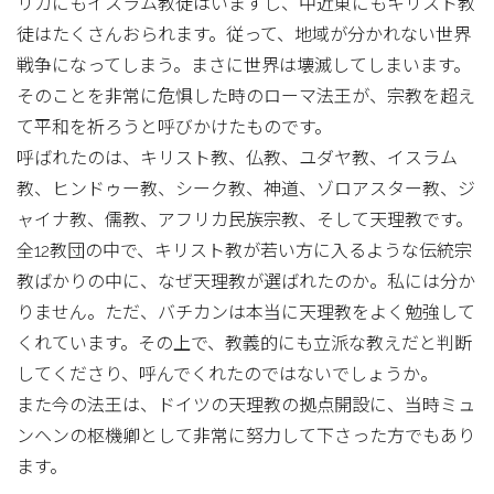
リカにもイスラム教徒はいますし、中近東にもキリスト教
徒はたくさんおられます。従って、地域が分かれない世界
戦争になってしまう。まさに世界は壊滅してしまいます。
そのことを非常に危惧した時のローマ法王が、宗教を超え
て平和を祈ろうと呼びかけたものです。
呼ばれたのは、キリスト教、仏教、ユダヤ教、イスラム
教、ヒンドゥー教、シーク教、神道、ゾロアスター教、ジ
ャイナ教、儒教、アフリカ民族宗教、そして天理教です。
全12教団の中で、キリスト教が若い方に入るような伝統宗
教ばかりの中に、なぜ天理教が選ばれたのか。私には分か
りません。ただ、バチカンは本当に天理教をよく勉強して
くれています。その上で、教義的にも立派な教えだと判断
してくださり、呼んでくれたのではないでしょうか。
また今の法王は、ドイツの天理教の拠点開設に、当時ミュ
ンヘンの枢機卿として非常に努力して下さった方でもあり
ます。