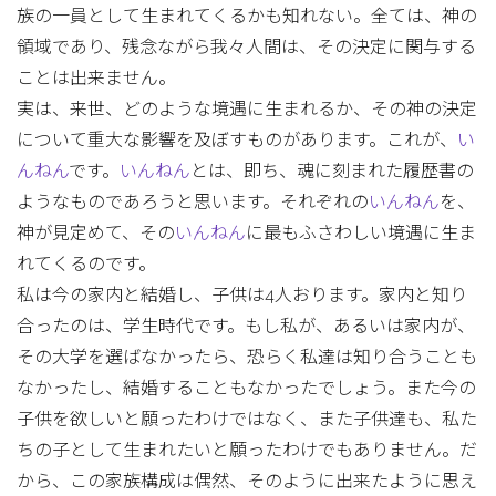
族の一員として生まれてくるかも知れない。全ては、神の
領域であり、残念ながら我々人間は、その決定に関与する
ことは出来ません。
実は、来世、どのような境遇に生まれるか、その神の決定
について重大な影響を及ぼすものがあります。これが、
い
んねん
です。
いんねん
とは、即ち、魂に刻まれた履歴書の
ようなものであろうと思います。それぞれの
いんねん
を、
神が見定めて、その
いんねん
に最もふさわしい境遇に生ま
れてくるのです。
私は今の家内と結婚し、子供は4人おります。家内と知り
合ったのは、学生時代です。もし私が、あるいは家内が、
その大学を選ばなかったら、恐らく私達は知り合うことも
なかったし、結婚することもなかったでしょう。また今の
子供を欲しいと願ったわけではなく、また子供達も、私た
ちの子として生まれたいと願ったわけでもありません。だ
から、この家族構成は偶然、そのように出来たように思え