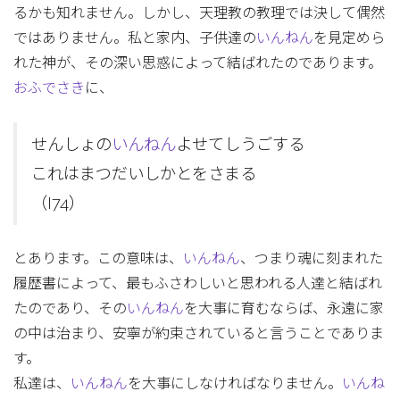
るかも知れません。しかし、天理教の教理では決して偶然
ではありません。私と家内、子供達の
いんねん
を見定めら
れた神が、その深い思惑によって結ばれたのであります。
おふでさき
に、
せんしょの
いんねん
よせてしうごする
これはまつだいしかとをさまる
（I74）
とあります。この意味は、
いんねん
、つまり魂に刻まれた
履歴書によって、最もふさわしいと思われる人達と結ばれ
たのであり、その
いんねん
を大事に育むならば、永遠に家
の中は治まり、安寧が約束されていると言うことでありま
す。
私達は、
いんねん
を大事にしなければなりません。
いんね