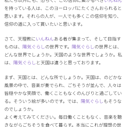
私たち以外にも、恐らく、この信仰に繋がるべき
いんねん
を持っている人は、このヨーロッパにたくさんおられると
思います。それらの人が、一人でも多くこの信仰を知り、
信仰の道に入って貰いたいと思います。
さて、天理教に
いんねん
ある者が集まって、そして目指す
ものは、
陽気ぐらし
の世界です。
陽気ぐらし
の世界とは、
どんな世界でしょうか。天国のような世界でしょうか。私
は、
陽気ぐらし
と天国は違うと思っております。
まず、天国とは、どんな所でしょうか。天国は、のどかな
風景の中で、音楽が奏でられ、ごちそうが並んで、人々は
皆穏やかな笑顔で、働くこともなくのんびりと過ごしてい
る。そういう絵が多いのです。では、
陽気ぐらし
もそうな
のでしょうか。
よく考えてみてください。毎日働くこともなく、音楽を聴
きながらごちそうを食べて暮らす。本当にこれが理想の世