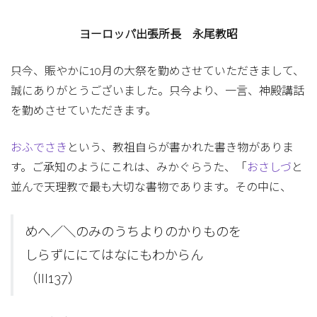
ヨーロッパ出張所長 永尾教昭
只今、賑やかに10月の大祭を勤めさせていただきまして、
誠にありがとうございました。只今より、一言、神殿講話
を勤めさせていただきます。
おふでさき
という、教祖自らが書かれた書き物がありま
す。ご承知のようにこれは、みかぐらうた、「
おさしづ
と
並んで天理教で最も大切な書物であります。その中に、
めへ／＼のみのうちよりのかりものを
しらずににてはなにもわからん
（III137）