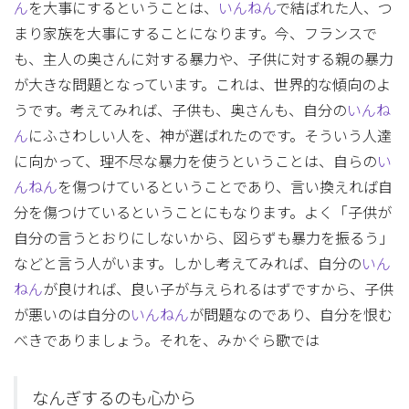
ん
を大事にするということは、
いんねん
で結ばれた人、つ
まり家族を大事にすることになります。今、フランスで
も、主人の奥さんに対する暴力や、子供に対する親の暴力
が大きな問題となっています。これは、世界的な傾向のよ
うです。考えてみれば、子供も、奥さんも、自分の
いんね
ん
にふさわしい人を、神が選ばれたのです。そういう人達
に向かって、理不尽な暴力を使うということは、自らの
い
んねん
を傷つけているということであり、言い換えれば自
分を傷つけているということにもなります。よく「子供が
自分の言うとおりにしないから、図らずも暴力を振るう」
などと言う人がいます。しかし考えてみれば、自分の
いん
ねん
が良ければ、良い子が与えられるはずですから、子供
が悪いのは自分の
いんねん
が問題なのであり、自分を恨む
べきでありましょう。それを、みかぐら歌では
なんぎするのも心から