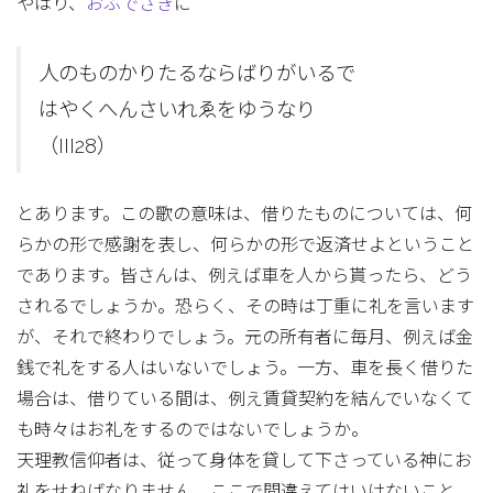
やはり、
おふでさき
に
人のものかりたるならばりがいるで
はやくへんさいれゑをゆうなり
（III28）
とあります。この歌の意味は、借りたものについては、何
らかの形で感謝を表し、何らかの形で返済せよということ
であります。皆さんは、例えば車を人から貰ったら、どう
されるでしょうか。恐らく、その時は丁重に礼を言います
が、それで終わりでしょう。元の所有者に毎月、例えば金
銭で礼をする人はいないでしょう。一方、車を長く借りた
場合は、借りている間は、例え賃貸契約を結んでいなくて
も時々はお礼をするのではないでしょうか。
天理教信仰者は、従って身体を貸して下さっている神にお
礼をせねばなりません。ここで間違えてはいけないこと