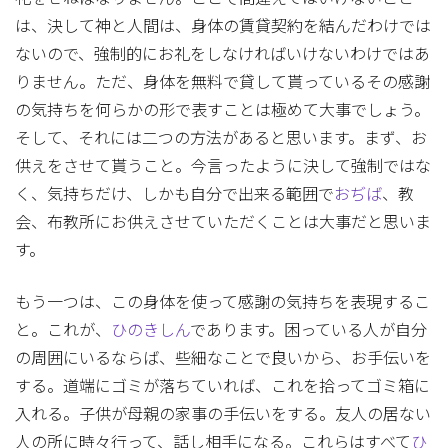
は、決して神と人間は、身体の賃貸契約を結んだわけでは
ないので、強制的にお礼をしなければいけないわけではあ
りません。ただ、身体を無料で貸して貰っているその感謝
の気持ちを何らかの形で表すことは極めて大事でしょう。
そして、それには二つの方法があると思います。まず、お
供えをさせて貰うこと。今言ったように決して強制ではな
く、気持ちだけ、しかも自分で出来る範囲で
おぢば
、教
会、布教所にお供えさせていただくことは大事だと思いま
す。
もう一つは、この身体を使って感謝の気持ちを表現するこ
と。これが、
ひのきしん
であります。困っている人が自分
の周囲にいるならば、些細なことで良いから、お手伝いを
する。道端にゴミが落ちていれば、これを拾ってゴミ箱に
入れる。子供が母親の家事の手伝いをする。友人の居ない
人の所に時々行って、話し相手になる。これらはすべて
ひ