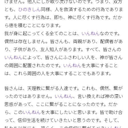
げません。他人にしか取り次げないのです。つまり、双方
とも、
ひのきしん
同様、人を救済するための行為でありま
す。人に尽くす行為は、即ち、神に尽くす行為です。だか
ら徳を積むことになります。
我が身に起こってくる全てのことは、
いんねん
なのです。
偶然は存在しません。皆さんも、両親があり、配偶者があ
り、子供があり、友人知人があります。すべて、皆さんの
いんねん
によって、皆さんにふさわしい人を、神が皆さん
の周囲に配置されたのです。
いんねん
を大事にすること
は、これら周囲の人を大事にすることでもあります。
皆さんは、天理教に繋がる人達です。これも、偶然、繋が
ったのではありません。
いんねん
、言い換えれば神の深い
思惑があって、ここに繋がることになったのです。だか
ら、この
いんねん
を大事にしたいと思います。皆で助け合
って、信仰生活を続けていきたいと思うのです。そして、