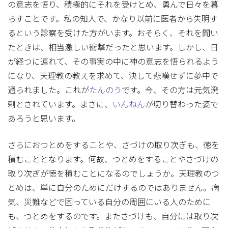
の意志を悟り、積極的にそれを受けとめ、勇んで日々を暮
らすことです。私の知人で、かなり以前に医者から失明す
るという診察を受けた方がいます。おそらく、それを聞い
たときは、相当激しい衝撃だったと思います。しかし、日
が経つに連れて、その事実の中に神の意志を悟られるよう
になり、天理教の教えを求めて、決して悲嘆せずに夢中で
通られました。これが
たんのう
です。今、その方は元気溌
剌とされています。まさに、
いんねん
が切り替わった姿で
あろうと思います。
さらにおつとめをすることや、さづけの取り次ぎも、徳を
積むこととなります。何故、つとめをすることやさづけの
取り次ぎが徳を積むことになるのでしょうか。天理教のつ
とめは、単に自分のためにだけするのではありません。病
気、災難などで困っている自分の周囲にいる人のために
も、つとめをするのです。またさづけも、自分には取り次