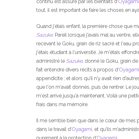
continu est assuré par les bienfaits d'
Oyagami
tout, il est important de faire les choses en ayan
Quand j'étais enfant, la première chose que ma 
Sazuke
. Pareil lorsque j'avais mal au ventre, el
recevant le Goku, grain de riz sacré et l'eau p
j'étais étudiant à l'université. Je m'étais effon
administré le
Sazuke
, donné le Goku, grain de 
fait entendre divers récits à propos d'
Oyagam
appendicite ; et alors qu'il n'y avait rien d'au
que l'on m'avait donnés, puis de rentrer. Le jo
m'est arrivé jusqu'à maintenant. Voilà une peti
frais dans ma mémoire.
Il me semble bien que dans le cœur de mes pa
dans le travail d'
Oyagami
, et qu'ils m'administ
purement à la protection d'
Oyagami
.