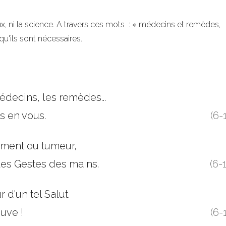
ux, ni la science. A travers ces mots : « médecins et remèdes,
 qu'ils sont nécessaires.
édecins, les remèdes...
s en vous.
(6-
rment ou tumeur,
 les Gestes des mains.
(6-
 d'un tel Salut.
euve !
(6-