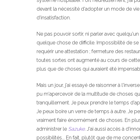
système hospitalier. Fort heureusement, j'ai p
devant la nécessité d'adopter un mode de vie d
d'insatisfaction.
Ne pas pouvoir sortir, ni parler avec quelqu
quelque chose de difficile. Impossibilité de se 
requérir une attestation ; fermeture des restaura
toutes sortes ont augmenté au cours de cette a
plus que de choses qui auraient été impensabl
Mais un jour, j'ai essayé de raisonner à l'inverse
pu m'apercevoir de la multitude de choses qu'i
tranquillement. Je peux prendre le temps d'app
Je peux boire un verre de temps à autre. Je p
vraiment faire énormément de choses. En plus 
administrer le
Sazuke
. J'ai aussi accès à d'inn
possibilités... En fait, plutôt que de me concen