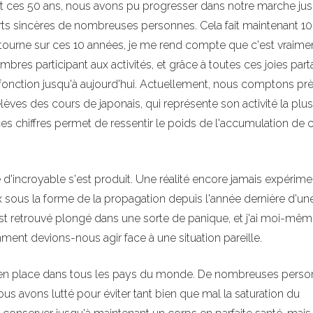
nt ces 50 ans, nous avons pu progresser dans notre marche jus
forts sincères de nombreuses personnes. Cela fait maintenant 10
retourne sur ces 10 années, je me rend compte que c'est vraime
mbres participant aux activités, et grâce à toutes ces joies par
 fonction jusqu'à aujourd'hui. Actuellement, nous comptons pr
ves des cours de japonais, qui représente son activité la plus
es chiffres permet de ressentir le poids de l'accumulation de 
d'incroyable s'est produit. Une réalité encore jamais expérim
sous la forme de la propagation depuis l'année dernière d'un
st retrouvé plongé dans une sorte de panique, et j'ai moi-mêm
nt devions-nous agir face à une situation pareille.
s en place dans tous les pays du monde. De nombreuses pers
us avons lutté pour éviter tant bien que mal la saturation du