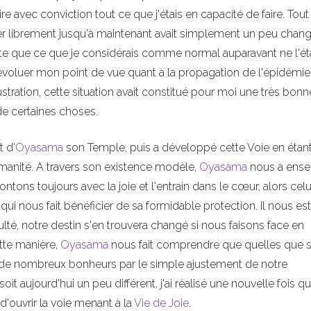
re avec conviction tout ce que j'étais en capacité de faire. Tout
ser librement jusqu'à maintenant avait simplement un peu chang
e que ce que je considérais comme normal auparavant ne l'éta
ire évoluer mon point de vue quant à la propagation de l'épidémie
stration, cette situation avait constitué pour moi une très bonn
de certaines choses.
 d'
Oyasama
son Temple, puis a développé cette Voie en étan
humanité. A travers son existence modèle,
Oyasama
nous a ense
ntons toujours avec la joie et l'entrain dans le cœur, alors celu
, qui nous fait bénéficier de sa formidable protection. Il nous est
lté, notre destin s'en trouvera changé si nous faisons face en
ette manière,
Oyasama
nous fait comprendre que quelles que s
uir de nombreux bonheurs par le simple ajustement de notre
t aujourd'hui un peu différent, j'ai réalisé une nouvelle fois q
d'ouvrir la voie menant à la
Vie de Joie
.