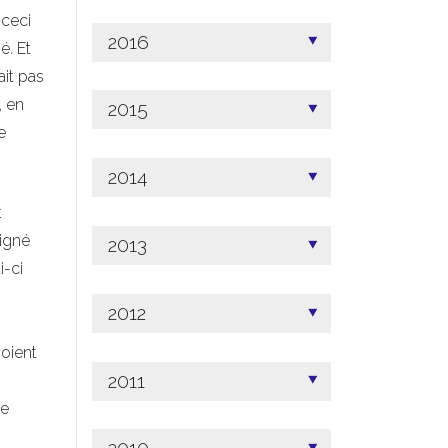
 ceci
2016
é. Et
it pas
, en
2015
e
2014
t
igné
2013
i-ci
2012
oient
2011
ue