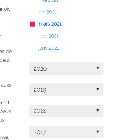
rfois
avr 2021
mars 2021
u
févr 2021
janv 2021
ons de
geait
2020
i aussi
2019
rnet.
2018
 peux
eux
2017
oral,