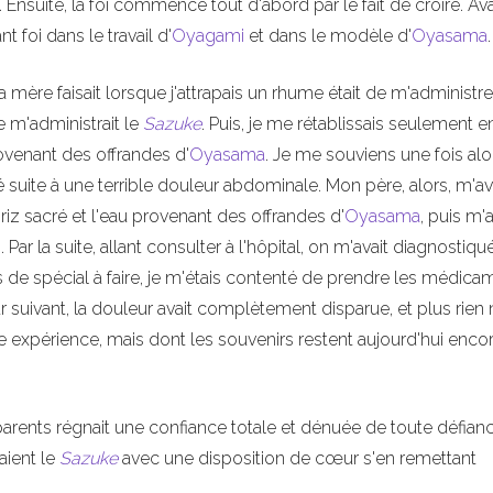
. Ensuite, la foi commence tout d'abord par le fait de croire. Av
t foi dans le travail d'
Oyagami
et dans le modèle d'
Oyasama
.
mère faisait lorsque j'attrapais un rhume était de m'administre
le m'administrait le
Sazuke
. Puis, je me rétablissais seulement e
rovenant des offrandes d'
Oyasama
. Je me souviens une fois al
dré suite à une terrible douleur abdominale. Mon père, alors, m'av
riz sacré et l'eau provenant des offrandes d'
Oyasama
, puis m'a
i
. Par la suite, allant consulter à l'hôpital, on m'avait diagnostiq
tres de spécial à faire, je m'étais contenté de prendre les médic
ur suivant, la douleur avait complètement disparue, et plus rien
te expérience, mais dont les souvenirs restent aujourd'hui encor
rents régnait une confiance totale et dénuée de toute défian
raient le
Sazuke
avec une disposition de cœur s'en remettant