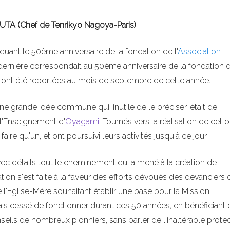
TA (Chef de Tenrikyo Nagoya-Paris)
uant le 50ème anniversaire de la fondation de l'
Association
 dernière correspondait au 50ème anniversaire de la fondation 
s ont été reportées au mois de septembre de cette année.
une grande idée commune qui, inutile de le préciser, était de
 l'Enseignement d'
Oyagami
. Tournés vers la réalisation de cet o
ire qu'un, et ont poursuivi leurs activités jusqu'à ce jour.
vec détails tout le cheminement qui a mené à la création de
ation s'est faite à la faveur des efforts dévoués des devanciers 
de l'Eglise-Mère souhaitant établir une base pour la Mission
mais cessé de fonctionner durant ces 50 années, en bénéficiant 
eils de nombreux pionniers, sans parler de l'inaltérable prote