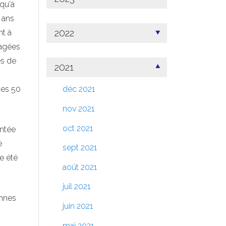
qu'à
 ans
2022
nt à
tagées
ès de
2021
ces 50
déc 2021
nov 2021
oct 2021
entée
e
sept 2021
e été
août 2021
juil 2021
onnes
juin 2021
mai 2021