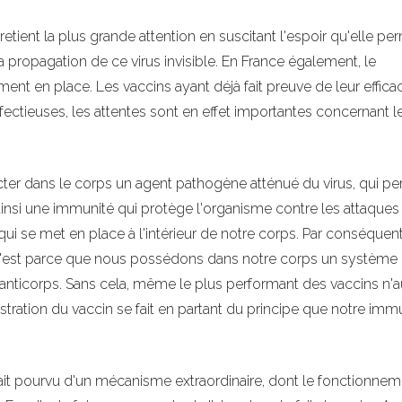
retient la plus grande attention en suscitant l'espoir qu'elle pe
 propagation de ce virus invisible. En France également, le
nt en place. Les vaccins ayant déjà fait preuve de leur efficac
fectieuses, les attentes sont en effet importantes concernant l
jecter dans le corps un agent pathogène atténué du virus, qui p
 ainsi une immunité qui protège l'organisme contre les attaques
qui se met en place à l'intérieur de notre corps. Par conséquent,
é, c'est parce que nous possédons dans notre corps un système
anticorps. Sans cela, même le plus performant des vaccins n'au
istration du vaccin se fait en partant du principe que notre imm
ait pourvu d'un mécanisme extraordinaire, dont le fonctionnem