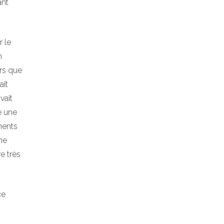
ant
r le
n
ors que
ait
vait
ué une
aments
 ne
e très
ce