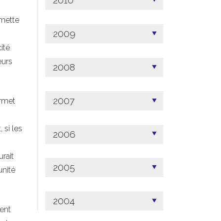
2010
rmette
2009
ité
eurs
2008
2007
ermet
 si les
2006
rait
2005
unité
2004
ent