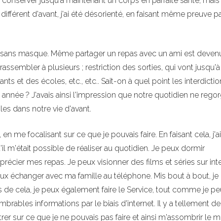
u conserver jusqu'à maintenant un corps en parfaite santé, mais
ifférent d'avant, j'ai été désorienté, en faisant même preuve pa
'un sans masque. Même partager un repas avec un ami est deven
rassembler à plusieurs ; restriction des sorties, qui vont jusqu'à
nts et des écoles, etc., etc.. Sait-on à quel point les interdicti
nnée ? J'avais ainsi l'impression que notre quotidien ne regor
es dans notre vie d'avant.
, en me focalisant sur ce que je pouvais faire. En faisant cela, j'a
l m'était possible de réaliser au quotidien. Je peux dormir
récier mes repas. Je peux visionner des films et séries sur inte
eux échanger avec ma famille au téléphone. Mis bout à bout, je
de cela, je peux également faire le Service, tout comme je p
ombrables informations par le biais d'internet. Il y a tellement de
trer sur ce que je ne pouvais pas faire et ainsi m'assombrir le m