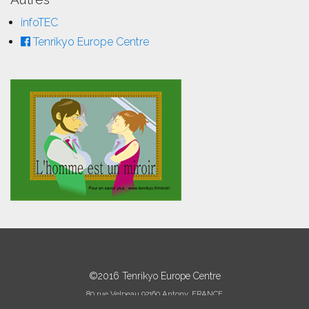
infoTEC
Tenrikyo Europe Centre
©2016 Tenrikyo Europe Centre
80 rue Velpeau 92160 Antony, FRANCE