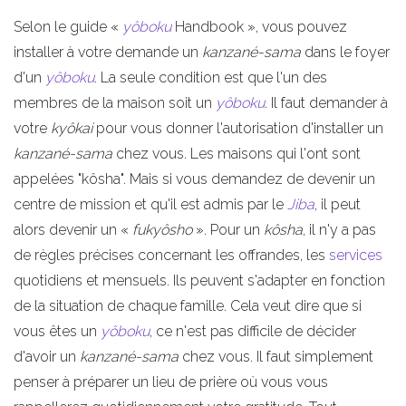
Selon le guide «
yôboku
Handbook », vous pouvez
installer à votre demande un
kanzané-sama
dans le foyer
d'un
yôboku
. La seule condition est que l'un des
membres de la maison soit un
yôboku
. Il faut demander à
votre
kyôkai
pour vous donner l'autorisation d'installer un
kanzané-sama
chez vous. Les maisons qui l'ont sont
appelées "kôsha". Mais si vous demandez de devenir un
centre de mission et qu'il est admis par le
Jiba
, il peut
alors devenir un «
fukyôsho
». Pour un
kôsha
, il n'y a pas
de règles précises concernant les offrandes, les
services
quotidiens et mensuels. Ils peuvent s'adapter en fonction
de la situation de chaque famille. Cela veut dire que si
vous êtes un
yôboku
, ce n'est pas difficile de décider
d'avoir un
kanzané-sama
chez vous. Il faut simplement
penser à préparer un lieu de prière où vous vous