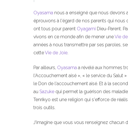
Oyasama
nous a enseigné que nous devons av
éprouvons à l'égard de nos parents qui nous o
ont tous pour parent
Oyagami
Dieu-Parent. P
vivons en ce monde afin de mener une
Vie de
années à nous transmettre par ses paroles, se
cette
Vie de Joie
.
Par ailleurs,
Oyasama
a révélé aux hommes tro
l'Accouchement aisé », « le service du Salut » 
le Don de l'accouchement aisé. Et à la seconde
au
Sazuke
qui permet la guérison des maladie
Tenrikyo est une religion qui s'efforce de réali
trois outils.
J'imagine que vous vous renseignez chacun d