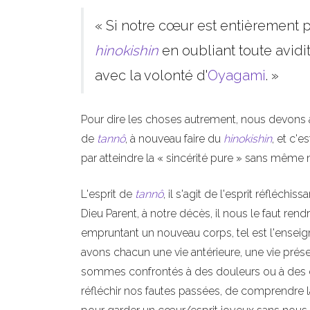
« Si notre cœur est entièrement
hinokishin
en oubliant toute avidit
avec la volonté d'
Oyagami
. »
Pour dire les choses autrement, nous devons 
de
tannô
, à nouveau faire du
hinokishin
, et c'
par atteindre la « sincérité pure » sans même
L'esprit de
tannô
, il s'agit de l'esprit réfléchi
Dieu Parent, à notre décès, il nous le faut rend
empruntant un nouveau corps, tel est l'ensei
avons chacun une vie antérieure, une vie présen
sommes confrontés à des douleurs ou à des di
réfléchir nos fautes passées, de comprendre l