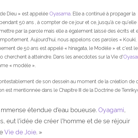
de Dieu » est appelée
Oyasama
. Elle a continué à propager la
dant 50 ans , à compter de ce jour et ce, jusqu'à ce qu'elle
smettre par la parole mais elle a également laissé des écrits et e
mportement. Aujourd'hui, nous appelons ces paroles « Kouki, 
ment de 50 ans est appelé « hinagata, le Modèle » et c'est le
cherchent à atteindre. Dans les anecdotes sur la Vie d'
Oyas
mme « modèle ».
incontestablement de son dessein au moment de la création de 
 est mentionnée dans le Chapitre III de la Doctrine de Tenrikyo
ne immense étendue d'eau boueuse.
Oyagami
,
s, eut l'idée de créer l'homme et de se réjouir
ne
Vie de Joie
. »