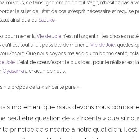
i parmi vous, certains ignorent ce dont il s'agit, n'hésitez pas à v
aborder le sujet de l'état de cœur/esprit nécessaire et requise p
Salut ainsi que du
Sazuke
.
kyo pour mener la
Vie de Joie
n'est ni l'argent ni les choses maté
'il est tout à fait possible de mener la
Vie de Joie
, quelles q
e cœur/esprit. Que nous soyons malade ou en bonne santé, cela
de Joie
. L'état de cœur/esprit le plus idéal pour le réaliser est la
ar
Oyasama
à chacun de nous.
s » à propos de la « sincérité pure ».
ie pas simplement que nous devons nous comporte
ne peut être question de « sincérité » que si nou
le principe de sincérité à notre quotidien. Il est