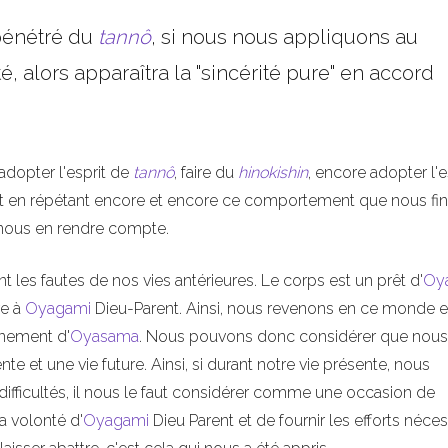
 pénétré du
tannô
, si nous nous appliquons au
é, alors apparaîtra la "sincérité pure" en accord
adopter l'esprit de
tannô
, faire du
hinokishin
, encore adopter l'e
est en répétant encore et encore ce comportement que nous fin
 nous en rendre compte.
ssant les fautes de nos vies antérieures. Le corps est un prêt d'
Oy
re à
Oyagami
Dieu-Parent. Ainsi, nous revenons en ce monde 
gnement d'
Oyasama
. Nous pouvons donc considérer que nous
te et une vie future. Ainsi, si durant notre vie présente, nous
fficultés, il nous le faut considérer comme une occasion de
a volonté d'
Oyagami
Dieu Parent et de fournir les efforts néces