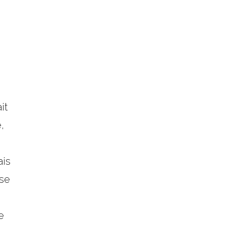
it
,
ais
 se
e