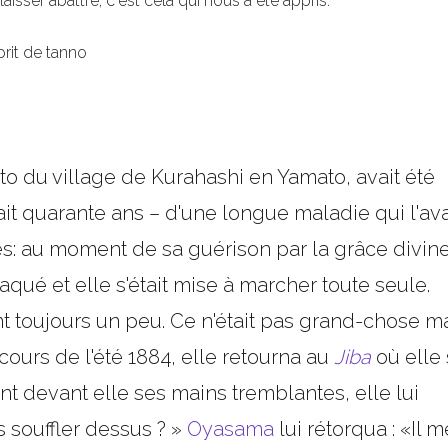
sser abattre, c'est cela qui nous a été appris.
prit de tanno
o du village de Kurahashi en Yamato, avait été
ait quarante ans – d'une longue maladie qui l'ava
: au moment de sa guérison par la grâce divine
raqué et elle s'était mise à marcher toute seule.
 toujours un peu. Ce n'était pas grand-chose m
u cours de l'été 1884, elle retourna au
Jiba
où elle
nt devant elle ses mains tremblantes, elle lui
 souffler dessus ? »
Oyasama
lui rétorqua : «Il m