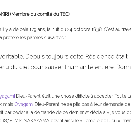
AKIRI (Membre du comité du TEC)
 y a de cela 179 ans, la nuit du 24 octobre 1838. C'est au trav
proféré les paroles suivantes :
u véritable. Depuis toujours cette Résidence était
venu du ciel pour sauver l'humanité entière. Don
yagami
Dieu-Parent était une chose difficile à accepter. Toute la
jet mais
Oyagami
Dieu-Parent ne se plia pas à leur demande de
 finit par céder à la demande de ce dernier et déclara « je vous 
bre 1838. Miki NAKAYAMA devint ainsi le « Temple de Dieu », ma