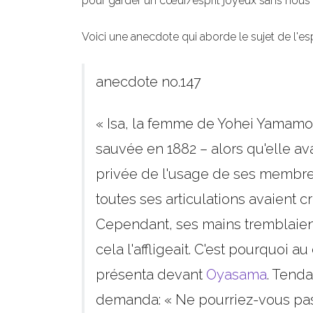
pour garder un cœur/esprit joyeux sans nous lai
Voici une anecdote qui aborde le sujet de l'es
anecdote no.147
« Isa, la femme de Yohei Yamamot
sauvée en 1882 – alors qu'elle av
privée de l'usage de ses membres
toutes ses articulations avaient c
Cependant, ses mains tremblaient
cela l'affligeait. C'est pourquoi a
présenta devant
Oyasama
. Tenda
demanda: « Ne pourriez-vous pas