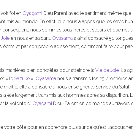
oir foi en
Oyagami
Dieu Parent avec le sentiment même que
nt mis au monde. En effet, elle nous a appris que les êtres hu
ar conséquent, nous sommes tous frères et sœurs et que nous
 Joie
en nous entraidant.
Oyasama
a ainsi consacré 50 longue
s écrits et par son propre agissement, comment faire pour parv
is manières bien concrètes pour atteindre la
Vie de Joie
. Il s'a
et « le
Sazuke
».
Oyasama
nous a transmis les 25 premières a
 moitié, elle a consacré à nous enseigner le Service du Salut 
s a été largement transmis aux hommes après sa disparition. 
ser la volonté d'
Oyagami
Dieu-Parent en ce monde au travers 
e votre côté pour en apprendre plus sur ce qu'est l'accouch