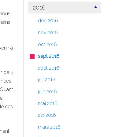
2016
 nous
déc 2016
mains
nov 2016
s
oct 2016
enir à
sept 2016
août 2016
git de «
juil 2016
nnées
. Quant
juin 2016
Le
mai 2016
de ces
avr 2016
mars 2016
ement