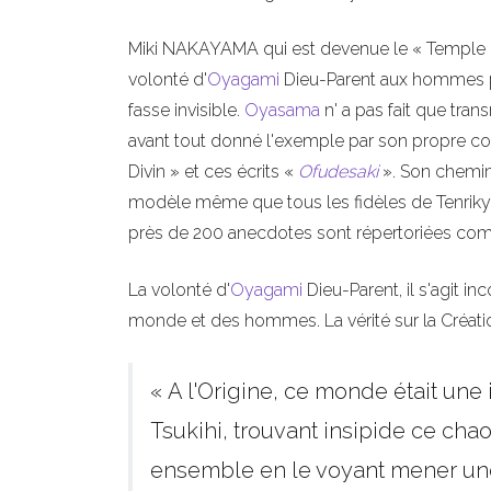
Miki NAKAYAMA qui est devenue le « Temple 
volonté d'
Oyagami
Dieu-Parent aux hommes pen
fasse invisible.
Oyasama
n' a pas fait que tran
avant tout donné l'exemple par son propre co
Divin » et ces écrits «
Ofudesaki
». Son chemine
modèle même que tous les fidèles de Tenrikyo 
près de 200 anecdotes sont répertoriées co
La volonté d'
Oyagami
Dieu-Parent, il s'agit 
monde et des hommes. La vérité sur la Création
« A l'Origine, ce monde était u
Tsukihi, trouvant insipide ce chao
ensemble en le voyant mener u