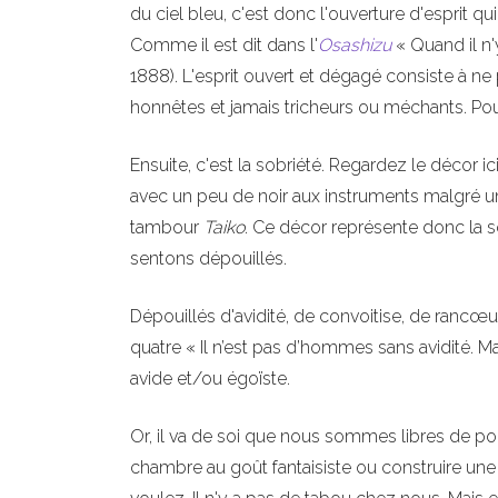
du ciel bleu, c'est donc l'ouverture d'esprit 
Comme il est dit dans l'
Osashizu
« Quand il n'
1888). L'esprit ouvert et dégagé consiste à ne 
honnêtes et jamais tricheurs ou méchants. Pour 
Ensuite, c'est la sobriété. Regardez le décor 
avec un peu de noir aux instruments malgré u
tambour
Taiko
. Ce décor représente donc la sob
sentons dépouillés.
Dépouillés d'avidité, de convoitise, de ranc
quatre « Il n’est pas d’hommes sans avidité. Ma
avide et/ou égoïste.
Or, il va de soi que nous sommes libres de po
chambre au goût fantaisiste ou construire un