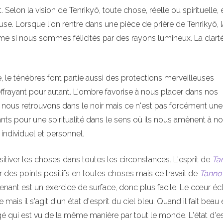
Selon la vision de Tenrikyô, toute chose, réelle ou spirituelle, 
neuse. Lorsque l'on rentre dans une pièce de prière de Tenrikyô, 
omme si nous sommes félicités par des rayons lumineux. La clart
re, le ténèbres font partie aussi des protections merveilleuses
frayant pour autant. L'ombre favorise à nous placer dans nos
nous retrouvons dans le noir mais ce n'est pas forcément une
sants pour une spiritualité dans le sens où ils nous amènent à n
individuel et personnel.
positiver les choses dans toutes les circonstances. L'esprit de
Ta
r des points positifs en toutes choses mais ce travail de
Tanno
tenant est un exercice de surface, donc plus facile. Le cœur écl
is il s'agit d'un état d'esprit du ciel bleu. Quand il fait beau 
é qui est vu de la même manière par tout le monde. L'état d'es