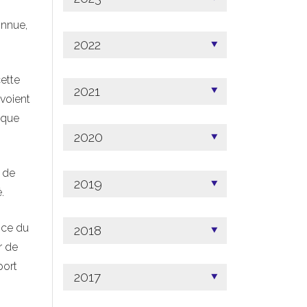
onnue,
2022
cette
2021
voient
ique
2020
e de
2019
.
ice du
2018
r de
port
2017