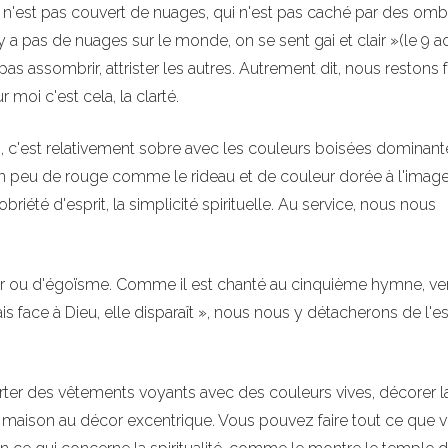
qui n'est pas couvert de nuages, qui n'est pas caché par des omb
y a pas de nuages sur le monde, on se sent gai et clair »(le 9 a
pas assombrir, attrister les autres. Autrement dit, nous restons 
moi c'est cela, la clarté.
ici, c'est relativement sobre avec les couleurs boisées dominant
n peu de rouge comme le rideau et de couleur dorée à l'imag
riété d'esprit, la simplicité spirituelle. Au service, nous nous
œur ou d'égoïsme. Comme il est chanté au cinquième hymne, ve
is face à Dieu, elle disparaît », nous nous y détacherons de l'es
rter des vêtements voyants avec des couleurs vives, décorer l
e maison au décor excentrique. Vous pouvez faire tout ce que 