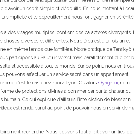
en ce qui concerne la spiritualité, comme le montre le temple 
e d'avoir un esprit simple et dépouillé. En nous mettant à l'éca
 la simplicité et le dépouillement nous font gagner en sérénité
e a des visages multiples, contient des caractères divergents. 
e choses diverses et différentes. Notre Dieu est à la fois un et
ine en même temps que familière. Notre pratique de Tenrikyô 
ous participons au Salut universel mais parallèlement elle est b
erselle et accessible à tout le monde. Sur ce point, nous en tro
us pouvons effectuer un service sacré dans un appartement
comme c'est le cas chez moi à Lyon. Ou alors
Oyagami
, notre
forme de protections divines à commencer par la chaleur ou
s humain. Ce qui explique d'ailleurs l'interdiction de blesser ni
leux est rendu banal au point de pouvoir nous en servir de m
airement recherché. Nous pouvons tout à fait avoir un lieu de 