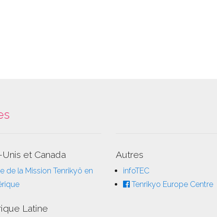
es
-Unis et Canada
Autres
e de la Mission Tenrikyô en
infoTEC
rique
Tenrikyo Europe Centre
ique Latine