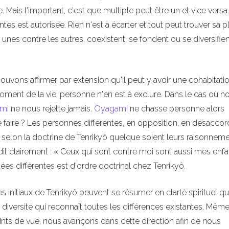
is l'important, c'est que multiple peut être un et vice versa
ntes est autorisée. Rien n'est à écarter et tout peut trouver sa p
nes contre les autres, coexistent, se fondent ou se diversifien
pouvons affirmer par extension qu'il peut y avoir une cohabitati
oment de la vie, personne n'en est à exclure. Dans le cas où n
mi
ne nous rejette jamais.
Oyagami
ne chasse personne alors
 faire ? Les personnes différentes, en opposition, en désaccor
selon la doctrine de Tenrikyô quelque soient leurs raisonneme
dit clairement : « Ceux qui sont contre moi sont aussi mes enfa
idées différentes est d'ordre doctrinal chez Tenrikyô.
es initiaux de Tenrikyô peuvent se résumer en clarté spirituel qu
la diversité qui reconnaît toutes les différences existantes. Même
points de vue, nous avançons dans cette direction afin de nous