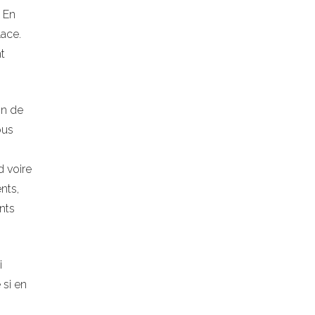
. En
lace.
t
on de
ous
d voire
nts,
nts
i
 si en