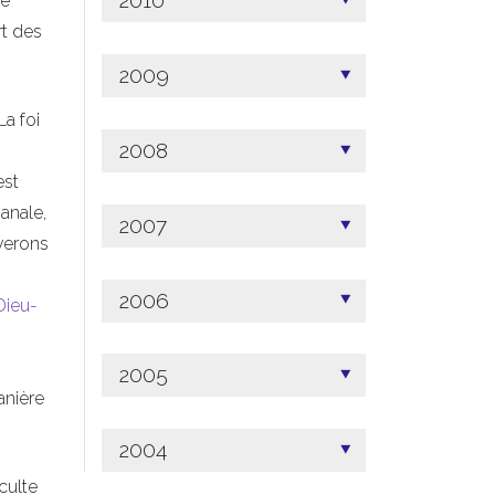
2010
de
rt des
.
2009
La foi
2008
est
anale,
2007
uverons
2006
Dieu-
2005
anière
2004
culte