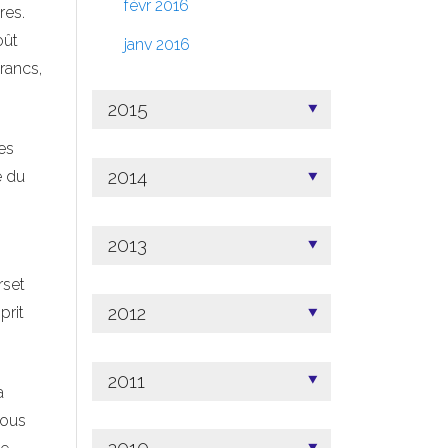
févr 2016
res.
oût
janv 2016
francs,
2015
es
2014
e du
2013
rset
2012
prit
2011
a
vous