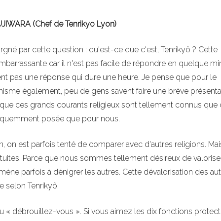
JIWARA (Chef de Tenrikyo Lyon)
rgné par cette question : qu'est-ce que c'est, Tenrikyô ? Cette
embarrassante car il n'est pas facile de répondre en quelque mi
ent pas une réponse qui dure une heure. Je pense que pour le
ddhisme également, peu de gens savent faire une brève présenta
que ces grands courants religieux sont tellement connus que 
fréquemment posée que pour nous.
on est parfois tenté de comparer avec d'autres religions. Mais
ratuites. Parce que nous sommes tellement désireux de valoriser
ène parfois à dénigrer les autres. Cette dévalorisation des au
e selon Tenrikyô.
 « débrouillez-vous ». Si vous aimez les dix fonctions protectr