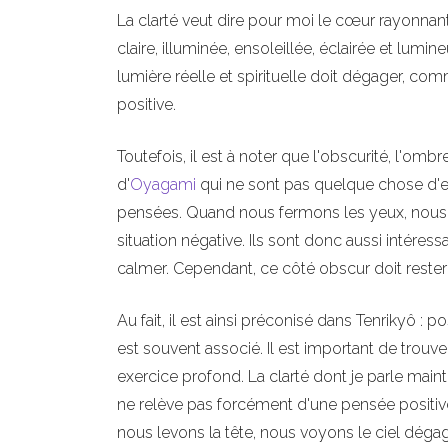
La clarté veut dire pour moi le cœur rayonnant. 
claire, illuminée, ensoleillée, éclairée et lumi
lumière réelle et spirituelle doit dégager, c
positive.
Toutefois, il est à noter que l'obscurité, l'omb
d'
Oyagami
qui ne sont pas quelque chose d'ef
pensées. Quand nous fermons les yeux, nous 
situation négative. Ils sont donc aussi intéres
calmer. Cependant, ce côté obscur doit rester 
Au fait, il est ainsi préconisé dans Tenrikyô : 
est souvent associé. Il est important de trouve
exercice profond. La clarté dont je parle main
ne relève pas forcément d'une pensée positive ma
nous levons la tête, nous voyons le ciel dégag