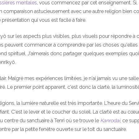
ssières mentales
, vous commencez par cet enseignement. Si,
en comparaison astucieusement avec une autre religion bien c
présentation qui vous est facile à faire.
kyô sur les aspects plus visibles, plus visuels pour répondre à 
nes peuvent commencer à comprendre par les choses qu'elles 
 fond spirituel. J'aimerais donc partager quelques exemples quo
enrikyô.
clair. Malgré mes expériences limitées, je n'ai jamais vu une sall
é. Le premier point apparent, c'est donc la clarté, la luminosité
ons, la lumière naturelle est très importante. L'heure du Serv
ant. C'est le lever et le coucher du soleil. La clarté est au cœu
u centre du sanctuaire à Tenri où se trouve le
Kanrodai
, ce sup
entre par la petite fenêtre ouverte sur le toit du sanctuaire.