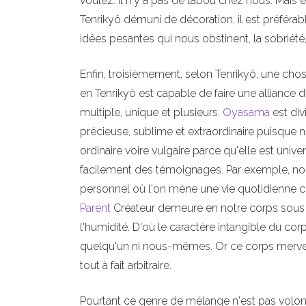
voulez. Il n'y a pas de tabou chez nous. Mais 
Tenrikyô démuni de décoration, il est préférabl
idées pesantes qui nous obstinent, la sobriété,
Enfin, troisièmement, selon Tenrikyô, une chos
en Tenrikyô est capable de faire une alliance d
multiple, unique et plusieurs.
Oyasama
est div
précieuse, sublime et extraordinaire puisque n
ordinaire voire vulgaire parce qu'elle est univ
facilement des témoignages. Par exemple, no
personnel où l'on mène une vie quotidienne 
Parent
Créateur demeure en notre corps sous 
l'humidité. D'où le caractère intangible du corp
quelqu'un ni nous-mêmes. Or ce corps merveil
tout à fait arbitraire.
Pourtant ce genre de mélange n'est pas volont