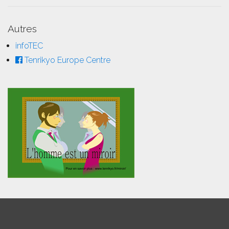
Autres
infoTEC
Tenrikyo Europe Centre