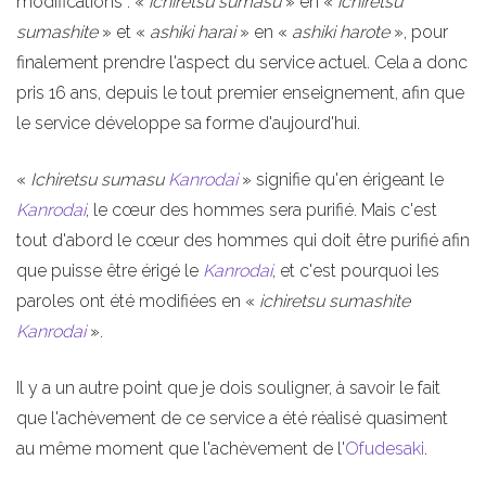
modifications : «
ichiretsu sumasu
» en «
ichiretsu
sumashite
» et «
ashiki harai
» en «
ashiki harote
», pour
finalement prendre l'aspect du service actuel. Cela a donc
pris 16 ans, depuis le tout premier enseignement, afin que
le service développe sa forme d'aujourd'hui.
«
Ichiretsu sumasu
Kanrodai
» signifie qu'en érigeant le
Kanrodai
, le cœur des hommes sera purifié. Mais c'est
tout d'abord le cœur des hommes qui doit être purifié afin
que puisse être érigé le
Kanrodai
, et c'est pourquoi les
paroles ont été modifiées en «
ichiretsu sumashite
Kanrodai
».
Il y a un autre point que je dois souligner, à savoir le fait
que l'achèvement de ce service a été réalisé quasiment
au même moment que l'achèvement de l'
Ofudesaki
.