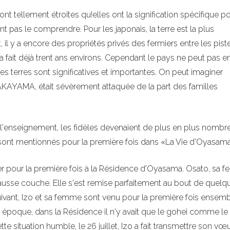
ont tellement étroites qu!elles ont la signification spécifique po
t pas le comprendre. Pour les japonais, la terre est la plus
, il y a encore des propriétés privés des fermiers entre les pist
a fait déjà trent ans environs. Cependant le pays ne peut pas e
 les terres sont significatives et importantes. On peut imaginer
KAYAMA, était sévèrement attaquée de la part des familles
e l'enseignement, les fidèles devenaient de plus en plus nombr
sont mentionnés pour la première fois dans «La Vie d'Oyasama
ier pour la première fois à la Résidence d'Oyasama. Osato, sa 
a fausse couche. Elle s'est remise parfaitement au bout de quelq
suivant, Izo et sa femme sont venu pour la première fois ensemb
époque, dans la Résidence il n'y avait que le gohei comme le
te situation humble, le 26 juillet, Izo a fait transmettre son vœ