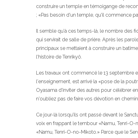
construire un temple en témoigange de recon
; «Pas besoin d'un temple, qu'il commence pa
Il semble qu'à ces temps-là, le nombre des fidè
qui servirait de salle de prière. Après les par
principaux se mettaient à construire un batîmen
l'histoire de Tenrikyô.
Les travaux ont commencé le 13 septembre et 
l'enseignement, est arrivé la «pose de la pout
Oyasama d'inviter des autres pour célébrer en
n'oubliez pas de faire vos dévotion en chemi
Ce jour-là lorsqu'ils ont passé devant le Sanct
voix en frappant le tembour «Namu, Tenri-O-no-
«Namu, Tenri-O-no-Mikoto.» Parce que le Servi