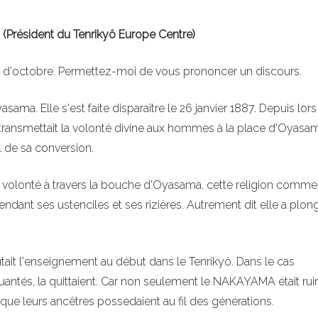
(Président du Tenrikyô Europe Centre)
ce d'octobre. Permettez-moi de vous prononcer un discours.
ma. Elle s'est faite disparaître le 26 janvier 1887. Depuis lors
i transmettait la volonté divine aux hommes à la place d'Oyasa
nel de sa conversion.
 volonté à travers la bouche d'Oyasama, cette religion comme
endant ses ustenciles et ses rizières. Autrement dit elle a plon
ait l'enseignement au début dans le Tenrikyô. Dans le cas
antés, la quittaient. Car non seulement le NAKAYAMA était rui
 que leurs ancêtres possedaient au fil des générations.