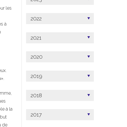
ur les
2022
es à
n
2021
2020
eux.
2019
».
femme,
2018
ues
le à la
2017
 but
u de