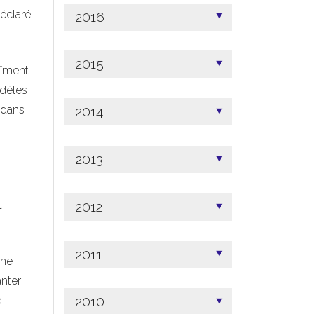
éclaré
2016
2015
tîment
idèles
n dans
2014
2013
t
2012
2011
ine
anter
é
2010