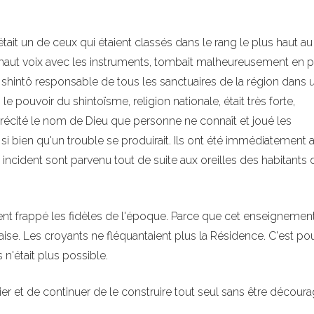
tait un de ceux qui étaient classés dans le rang le plus haut au
é à haut voix avec les instruments, tombait malheureusement en p
e shintô responsable de tous les sanctuaires de la région dans 
e pouvoir du shintoïsme, religion nationale, était très forte,
 récité le nom de Dieu que personne ne connaît et joué les
si bien qu'un trouble se produirait. Ils ont été immédiatement a
t incident sont parvenu tout de suite aux oreilles des habitants 
t frappé les fidèles de l'époque. Parce que cet enseignement
ise. Les croyants ne fléquantaient plus la Résidence. C'est po
 n'était plus possible.
rier et de continuer de le construire tout seul sans être découra