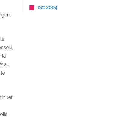
oct 2004
argent
 le
onseki,
 la
êt au
 le
tinuer
oilà