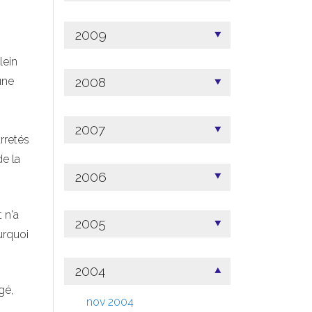
2009
lein
2008
une
2007
rretés
de la
2006
 n'a
2005
urquoi
2004
gé,
nov 2004