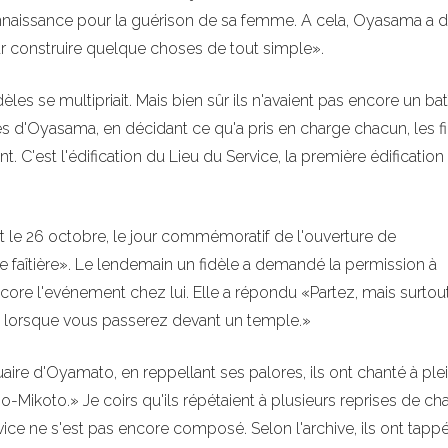
naissance pour la guérison de sa femme. A cela, Oyasama a d
r construire quelque choses de tout simple».
les se multipriait. Mais bien sûr ils n'avaient pas encore un ba
oles d'Oyasama, en décidant ce qu'a pris en charge chacun, les f
t. C'est l'édification du Lieu du Service, la première édificatio
le 26 octobre, le jour commémoratif de l'ouverture de
re faîtière». Le lendemain un fidèle a demandé la permission à
core l'evénement chez lui. Elle a répondu «Partez, mais surtou
n lorsque vous passerez devant un temple.»
uaire d'Oyamato, en reppellant ses palores, ils ont chanté à ple
Mikoto.» Je coirs qu'ils répétaient à plusieurs reprises de ch
ce ne s'est pas encore composé. Selon l'archive, ils ont tapp