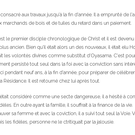
 consacré aux travaux jusqu'à la fin d'année. Il a emprunté de l'
ux marchands de bois et de tuiles du retard dans un paiement.
 est le premier disciple chronologique de Christ et il est devenu
plus ancien. Bien qu'il était alors un des nouveaux, il était elu H
ait les volontés divines comme substitut d'Oyasama. C'est pour
ment persisté tout seul dans la foi avec la conviction sans intér
'ici pendant neuf ans, à la fin d'année, pour préparer de célébrer
a Résidance. Il est retourné chez lui après tout.
était considéré comme une secte dangereuse, il a hésité à con
es. En outre ayant la famille, il souffrait à la finance de la vie.
er sa femme et avec la coviction, il a suivi tout seul la Voie. V
s les fidèles, personne ne le ctritiquait par la jalousie.