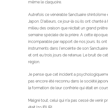
même le claquoire.
Autrefois ce vénérable Sanctuaire shintoïsme é
Japon. D'ailleurs, ce jour-là où ils ont chant
milieu des oraison que récitait un grand prêtr
semaine spéciale de la prière. A cette époque, l
incomparable par rapport de nos jours. Ils ont
instruments dans l'enceinte de son Sanctuaire 
et ont eu trois jours de retenue. Le bruit de ce
région.
Je pense que cet incident a psychologiquemen
pas encore été reconnu dans le société japona
la formation de leur confrérie qui était en cours
Malgré tout, celui qui n'a pas cessé de venir p
était Izo IBURI.