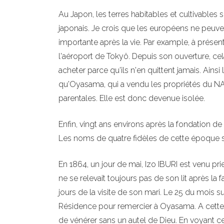
Au Japon, les terres habitables et cultivables s
japonais. Je crois que les européens ne peuven
importante après la vie. Par example, à présent
l'aéroport de Tokyô. Depuis son ouverture, cel
acheter parce qu'ils n'en quittent jamais. Ainsi
qu'Oyasama, qui a vendu les propriétés du NA
parentales. Elle est donc devenue isolée.
Enfin, vingt ans environs après la fondation d
Les noms de quatre fidèles de cette époque 
En 1864, un jour de mai, Izo IBURI est venu pr
ne se relevait toujours pas de son lit après l
jours de la visite de son mari. Le 25 du mois 
Résidence pour remercier à Oyasama. A cette 
de vénérer sans un autel de Dieu. En voyant cet