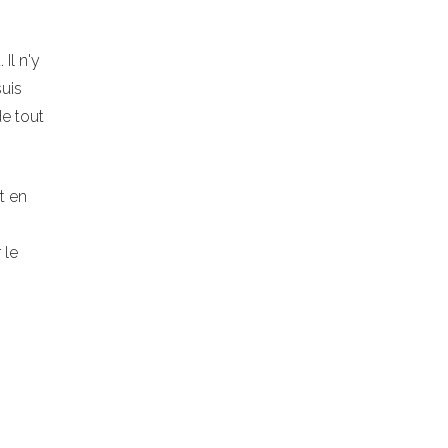
Il n'y
suis
de tout
t en
 le