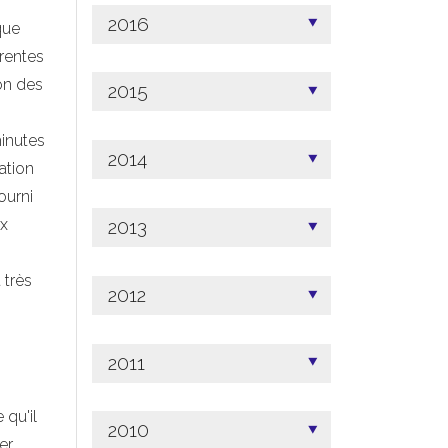
2016
que
érentes
ion des
2015
inutes
2014
ation
ourni
ux
2013
 très
2012
2011
qu'il
2010
er.