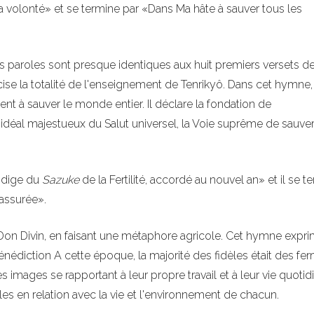
a volonté» et se termine par «Dans Ma hâte à sauver tous les
es paroles sont presque identiques aux huit premiers versets d
se la totalité de l'enseignement de Tenrikyô. Dans cet hymne,
nt à sauver le monde entier. Il déclare la fondation de
l'idéal majestueux du Salut universel, la Voie suprême de sauver
odige du
Sazuke
de la Fertilité, accordé au nouvel an» et il se t
assurée».
 Don Divin, en faisant une métaphore agricole. Cet hymne expr
bénédiction A cette époque, la majorité des fidèles était des fer
es images se rapportant à leur propre travail et à leur vie quoti
es en relation avec la vie et l'environnement de chacun.