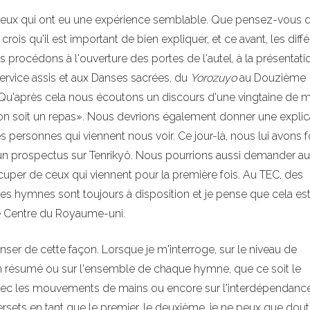
eux qui ont eu une expérience semblable. Que pensez-vous 
rois qu'il est important de bien expliquer, et ce avant, les diff
 procédons à l'ouverture des portes de l'autel, à la présentat
u service assis et aux Danses sacrées, du
Yorozuyo
au Douzième
Qu'après cela nous écoutons un discours d'une vingtaine de m
ion soit un repas». Nous devrions également donner une explic
personnes qui viennent nous voir. Ce jour-là, nous lui avons f
un prospectus sur Tenrikyô. Nous pourrions aussi demander a
cuper de ceux qui viennent pour la première fois. Au TEC, des
s hymnes sont toujours à disposition et je pense que cela est
 le Centre du Royaume-uni.
nser de cette façon. Lorsque je m'interroge, sur le niveau de
 un résumé ou sur l'ensemble de chaque hymne, que ce soit le
ec les mouvements de mains ou encore sur l'interdépendance 
rsets en tant que le premier, le deuxième, je ne peux que dout