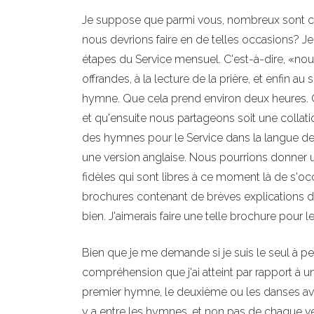
Je suppose que parmi vous, nombreux sont c
nous devrions faire en de telles occasions? Je c
étapes du Service mensuel. C'est-à-dire, «nous
offrandes, à la lecture de la prière, et enfin a
hymne. Que cela prend environ deux heures. 
et qu'ensuite nous partageons soit une collat
des hymnes pour le Service dans la langue des 
une version anglaise. Nous pourrions donner 
fidèles qui sont libres à ce moment là de s'oc
brochures contenant de brèves explications de
bien. J'aimerais faire une telle brochure pour
Bien que je me demande si je suis le seul à pe
compréhension que j'ai atteint par rapport à
premier hymne, le deuxième ou les danses av
y a entre les hymnes, et non pas de chaque ve