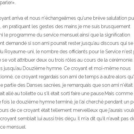
 parler».
royant arriva et nous n'échangeâmes qu'une brève salutation pui
 en pratiquant les gestes des mains je me suis brusquement
i le programme du service mensuel ainsi que la signification
t demandé si son ami pourrait rester jusqu'au discours qui se
du Royaume-uni, le nombre des officiants pour le Service n'est
 se voit attribuer deux ou trois rôles au cours de la cérémonie.
ssis jusqu'au Douzième hymne. Ce croyant et moi-même nous
ntionné, ce croyant regardais son ami de temps à autre alors qu'
e partie des Danses sacrées, je remarquais que son ami n'était
ait allé au toilette ou s'il était sorti faire une pause.Mais comm
 Une fois le douzième hymne terminé, je l'ai cherché pendant un pe
cours de ce croyant était tellement merveilleux que j'aurais vou
e croyant semblait lui aussi très déçu. Il m'a dit qu'il n'avait pas
ice mensuel.