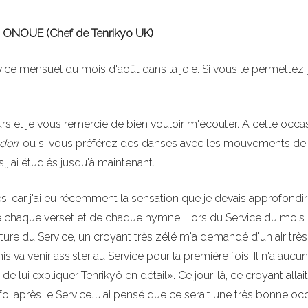
i ONOUE (Chef de Tenrikyo UK)
vice mensuel du mois d'août dans la joie. Si vous le permettez, 
 et je vous remercie de bien vouloir m'écouter. A cette occas
dori
, ou si vous préférez des danses avec les mouvements de
j'ai étudiés jusqu'à maintenant.
s, car j'ai eu récemment la sensation que je devais approfondi
de chaque verset et de chaque hymne. Lors du Service du mois
ure du Service, un croyant très zélé m'a demandé d'un air très
va venir assister au Service pour la première fois. Il n'a aucu
e lui expliquer Tenrikyô en détail». Ce jour-là, ce croyant allai
foi après le Service. J'ai pensé que ce serait une très bonne oc