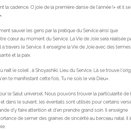
 cadence, O joie de la première danse de l'année !» et il se
».
ment sauver les gens par la pratique du Service ainsi que
otre cœur au moment du Service. La Vie de Joie sera réalisée p
l à travers le Service. Il enseigne la Vie de Joie avec des termes
anté et la paix.
t le soleil , à Shoyashiki, Lieu du Service, Là se trouve l'ori
en te manifestant cette fois, Tu ne sois le vrai Dieu».
r le Salut universel. Nous pouvons trouver la particularité de l
dans le suivant, les éventails sont utilisés pour certains verse
e d'y faire attention et d'en prendre grand soin. Il enseigne
ortance de semer des graines de sincérité au berceau natal. Il i
le.