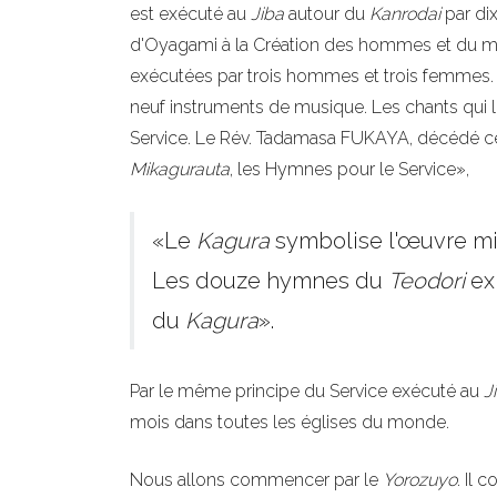
est exécuté au
Jiba
autour du
Kanrodai
par dix
d'Oyagami à la Création des hommes et du m
exécutées par trois hommes et trois femmes.
neuf instruments de musique. Les chants qui 
Service. Le Rév. Tadamasa FUKAYA, décédé cett
Mikagurauta
, les Hymnes pour le Service»,
«Le
Kagura
symbolise l'œuvre mir
Les douze hymnes du
Teodori
ex
du
Kagura
».
Par le même principe du Service exécuté au
J
mois dans toutes les églises du monde.
Nous allons commencer par le
Yorozuyo
. Il 