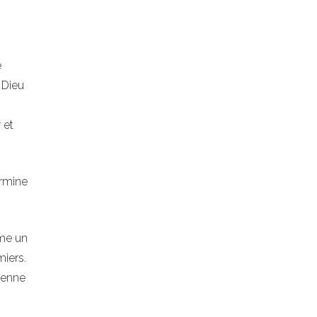
e
 Dieu
 et
ermine
ime un
miers.
dienne