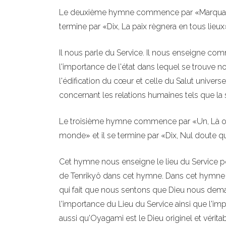
Le deuxième hymne commence par «Marquant la
termine par «Dix, La paix règnera en tous lieux
Il nous parle du Service. Il nous enseigne com
l'importance de l'état dans lequel se trouve n
l'édification du cœur et celle du Salut universe
concernant les relations humaines tels que la s
Le troisième hymne commence par «Un, Là où naî
monde» et il se termine par «Dix, Nul doute qu'
Cet hymne nous enseigne le lieu du Service pou
de Tenrikyô dans cet hymne. Dans cet hymne et 
qui fait que nous sentons que Dieu nous demand
l'importance du Lieu du Service ainsi que l'imp
aussi qu'Oyagami est le Dieu originel et véritab