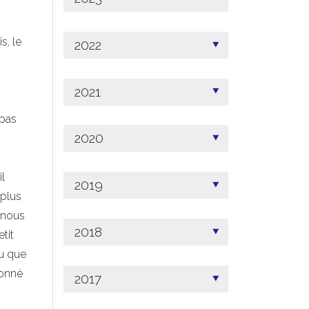
s, le
2022
2021
 pas
2020
il
2019
 plus
e nous
2018
tit
lu que
 donné
2017