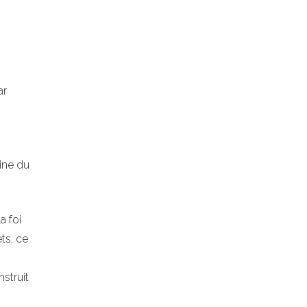
ar
gine du
a foi
ts, ce
nstruit