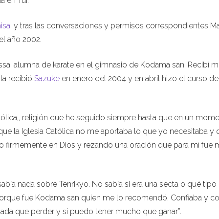
a en Tui.
isai
y tras las conversaciones y permisos correspondientes Ma
el año 2002.
yssa, alumna de karate en el gimnasio de Kodama san. Recibí m
la recibió
Sazuke
en enero del 2004 y en abril hizo el curso de
atólica,, religión que he seguido siempre hasta que en un mom
 que la Iglesia Católica no me aportaba lo que yo necesitaba y 
yendo firmemente en Dios y rezando una oración que para mí fue
abía nada sobre Tenrikyo. No sabía si era una secta o qué tipo
porque fue Kodama san quien me lo recomendó. Confiaba y co
ada que perder y si puedo tener mucho que ganar”.