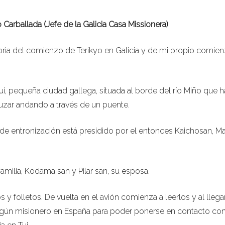
Carballada (Jefe de la Galicia Casa Missionera)
oria del comienzo de Terikyo en Galicia y de mi propio comie
, pequeña ciudad gallega, situada al borde del río Miño que 
ruzar andando a través de un puente.
de entronización está presidido por el entonces Kaichosan, M
 familia, Kodama san y Pilar san, su esposa.
 y folletos. De vuelta en el avión comienza a leerlos y al llega
algún misionero en España para poder ponerse en contacto con 