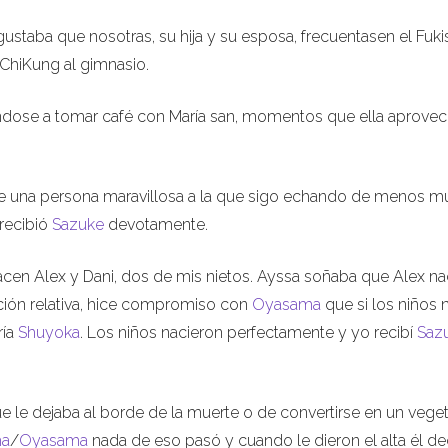
gustaba que nosotras, su hija y su esposa, frecuentasen el Fuki
ChiKung al gimnasio.
cándose a tomar café con María san, momentos que ella aprove
 fue una persona maravillosa a la que sigo echando de menos m
recibió
Sazuke
devotamente.
en Alex y Dani, dos de mis nietos. Ayssa soñaba que Alex na
ón relativa, hice compromiso con
Oyasama
que si los niños 
ría
Shuyoka
. Los niños nacieron perfectamente y yo recibí
Saz
e le dejaba al borde de la muerte o de convertirse en un veget
ma
/
Oyasama
nada de eso pasó y cuando le dieron el alta él de