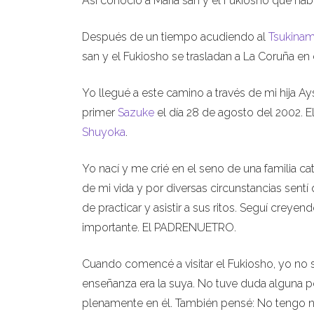
Así conoció a María san y el Fukiosho que habí
Después de un tiempo acudiendo al
Tsukinam
san y el Fukiosho se trasladan a La Coruña en 
Yo llegué a este camino a través de mi hija A
primer
Sazuke
el día 28 de agosto del 2002. El
Shuyoka
.
Yo nací y me crié en el seno de una familia c
de mi vida y por diversas circunstancias sentí
de practicar y asistir a sus ritos. Seguí cre
importante. El PADRENUETRO.
Cuando comencé a visitar el Fukiosho, yo no s
enseñanza era la suya. No tuve duda alguna 
plenamente en él. También pensé: No tengo n