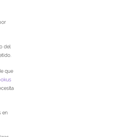
por
o del
tido.
de que
bokus
ecesita
s en