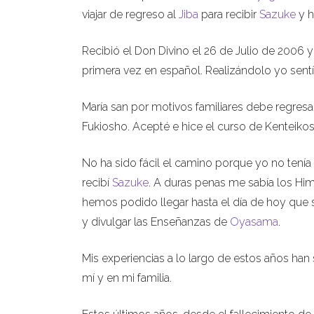
viajar de regreso al
Jiba
para recibir
Sazuke
y 
Recibió el Don Divino el 26 de Julio de 200
primera vez en español. Realizándolo yo sentí
María san por motivos familiares debe regres
Fukiosho. Acepté e hice el curso de Kenteik
No ha sido fácil el camino porque yo no tenía
recibí
Sazuke
. A duras penas me sabía los Hi
hemos podido llegar hasta el día de hoy que s
y divulgar las Enseñanzas de
Oyasama
.
Mis experiencias a lo largo de estos años han
mí y en mi familia.