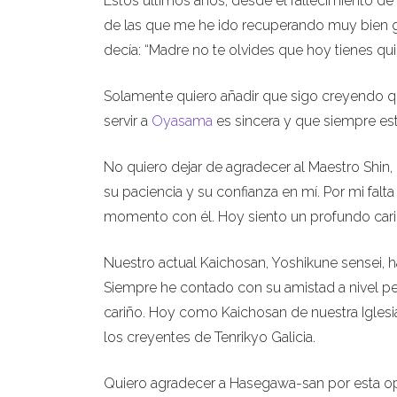
Estos últimos años, desde el fallecimiento de 
de las que me he ido recuperando muy bien 
decía: “Madre no te olvides que hoy tienes quir
Solamente quiero añadir que sigo creyendo q
servir a
Oyasama
es sincera y que siempre est
No quiero dejar de agradecer al Maestro Shin
su paciencia y su confianza en mí. Por mi fal
momento con él. Hoy siento un profundo cariñ
Nuestro actual Kaichosan, Yoshikune sensei, 
Siempre he contado con su amistad a nivel p
cariño. Hoy como Kaichosan de nuestra Iglesia
los creyentes de Tenrikyo Galicia.
Quiero agradecer a Hasegawa-san por esta op