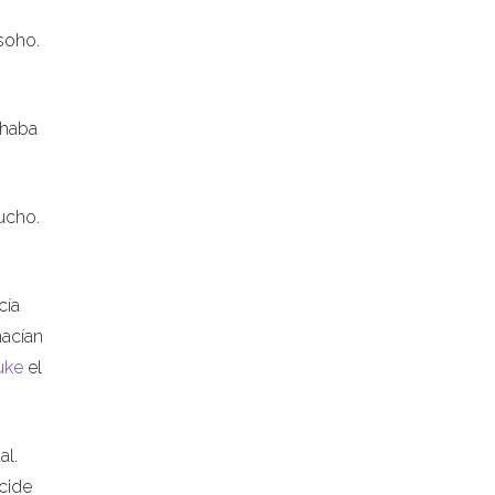
soho.
chaba
ucho.
cía
nacían
uke
el
al.
cide