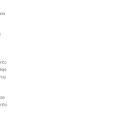
ría
i
ento
dejé
 muy
 de
nfío