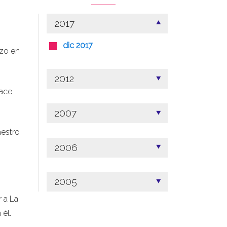
2017
dic 2017
nzo en
2012
hace
2007
aestro
2006
2005
r a La
él.