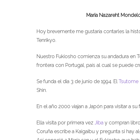
Maria Nazareht Mondelo 
Hoy brevemente me gustaría contarles la hist
Tenrikyo.
Nuestro Fukiosho comienza su andadura en Tui
frontera con Portugal, país al cual se puede c
Se funda el dia 3 de junio de 1994. El
Tsutome
Shin.
En el año 2000 viajan a Japón para visitar a su
Ella visita por primera vez
Jiba
y compran libros
Coruña escribe a Kaigaibu y pregunta si hay 