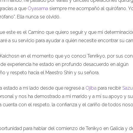
mi marido, he pasado por varias y difíciles operaciones quirúr
gracias a que
Oyasama
siempre me acompañó al quirófano. Yo
ófano”. Ella nunca se olvidó.
ue este es el Camino que quiero seguir y que mi determinació
aré a su servicio para ayudar a quién necesite encontrar su ca
, Kaichosn en el momento que yo conocí Tenrikyo, por sus con
ta de experiencia he estado en profundo desacuerdo en algún
o y respeto hacia el Maestro Shin y su señora.
ha estado a mi lado desde que regresé a
Ojiba
para recibir
Sazu
ersonal y nos ha demostrado a mi marido y a mí su apoyo y su
 cuenta con el respeto, la confianza y el cariño de todos noso
ortunidad para hablar del comienzo de Tenikyo en Galicia y d