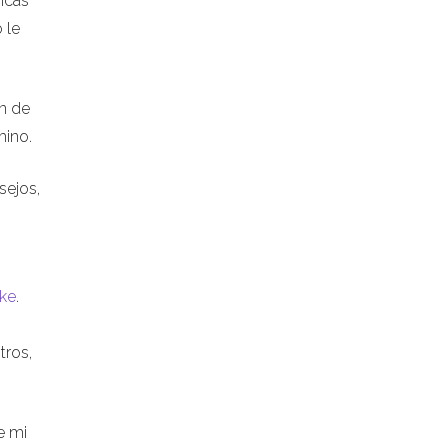
gicas
 le
n de
mino.
sejos,
ke
.
tros,
e mi