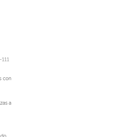
-111
s con
nzas a
ido