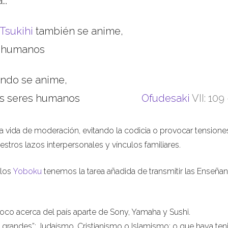
..
Tsukihi
también se anime,
s humanos
undo se anime,
los seres humanos
Ofudesaki
VII: 109 
 vida de moderación, evitando la codicia o provocar tensione
uestros lazos interpersonales y vínculos familiares.
 los
Yoboku
tenemos la tarea añadida de transmitir las Enseña
co acerca del país aparte de Sony, Yamaha y Sushi.
grandes”: Judaísmo, Cristianismo o Islamismo; o que haya ten