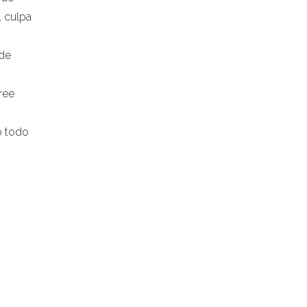
, culpa
 de
ree
o todo