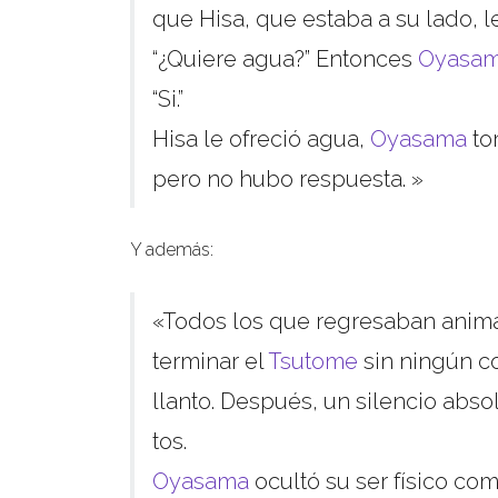
que Hisa, que estaba a su lado, l
“¿Quiere agua?” Entonces
Oyasa
“Si.”
Hisa le ofreció agua,
Oyasama
to
pero no hubo respuesta. »
Y además:
«Todos los que regresaban anim
terminar el
Tsutome
sin ningún co
llanto. Después, un silencio abso
tos.
Oyasama
ocultó su ser físico com