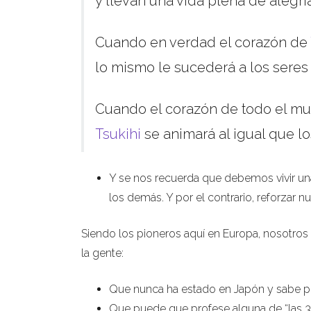
y llevan una vida plena de alegría.
Cuando en verdad el corazón de
lo mismo le sucederá a los sere
Cuando el corazón de todo el m
Tsukihi
se animará al igual que 
Y se nos recuerda que debemos vivir una
los demás. Y por el contrario, reforzar n
Siendo los pioneros aquí en Europa, nosotros
la gente:
Que nunca ha estado en Japón y sabe po
Que puede que profese alguna de “las 3 