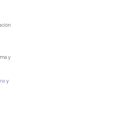
ación
lma y
ma
y