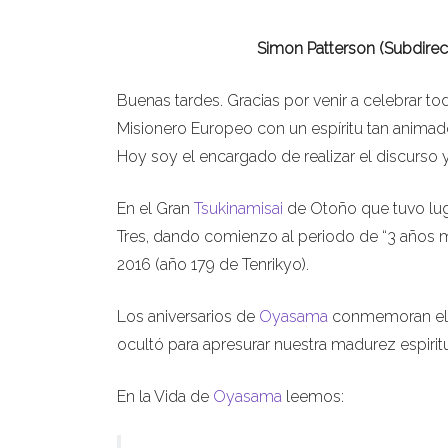
Simon Patterson (Subdirec
Buenas tardes. Gracias por venir a celebrar to
Misionero Europeo con un espíritu tan animad
Hoy soy el encargado de realizar el discurso 
En el Gran
Tsukinamisai
de Otoño que tuvo lug
Tres, dando comienzo al periodo de “3 años mi
2016 (año 179 de Tenrikyo).
Los aniversarios de
Oyasama
conmemoran el dí
ocultó para apresurar nuestra madurez espiritu
En la Vida de
Oyasama
leemos: