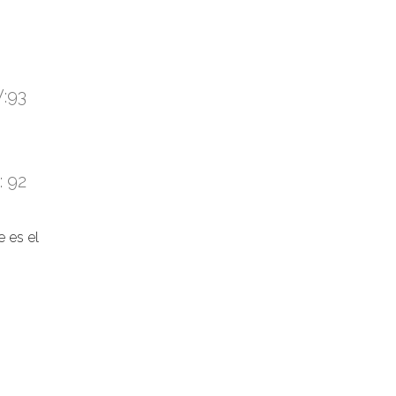
V:93
: 92
 es el