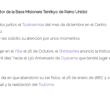
tor de la Base Misionera Tenrikyo de Reino Unido)
dos juntos el
Tsukinamisai
del mes de diciembre en el Centro
o.
y les solicito su atención por unos momentos.
ar en el
Yiba
el 26 de Octubre, el
Shinbashira
anunció la Instru
l días” hacia el 130 Aniversario de
Oyasama
que tendrá lugar 
a en que abandonó su ser físico, el 26 de enero de 1887, y s
al y la realización del
Tsutome
.