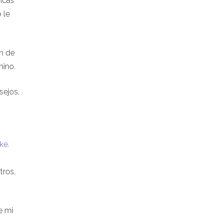
gicas
 le
n de
mino.
sejos,
ke
.
tros,
e mi