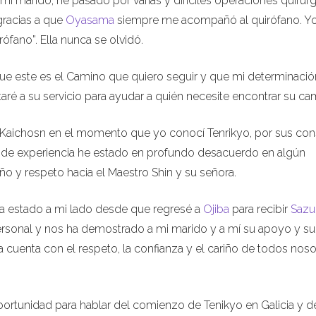
mi marido, he pasado por varias y difíciles operaciones quirúr
gracias a que
Oyasama
siempre me acompañó al quirófano. Yo
ófano”. Ella nunca se olvidó.
ue este es el Camino que quiero seguir y que mi determinació
aré a su servicio para ayudar a quién necesite encontrar su ca
, Kaichosn en el momento que yo conocí Tenrikyo, por sus con
ta de experiencia he estado en profundo desacuerdo en algún
o y respeto hacia el Maestro Shin y su señora.
ha estado a mi lado desde que regresé a
Ojiba
para recibir
Sazu
ersonal y nos ha demostrado a mi marido y a mí su apoyo y su
 cuenta con el respeto, la confianza y el cariño de todos noso
ortunidad para hablar del comienzo de Tenikyo en Galicia y d