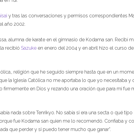
a en Tui.
isai
y tras las conversaciones y permisos correspondientes Ma
el año 2002.
yssa, alumna de karate en el gimnasio de Kodama san. Recibí m
la recibió
Sazuke
en enero del 2004 y en abril hizo el curso de
atólica,, religión que he seguido siempre hasta que en un mom
 que la Iglesia Católica no me aportaba lo que yo necesitaba y 
yendo firmemente en Dios y rezando una oración que para mí fue
abía nada sobre Tenrikyo. No sabía si era una secta o qué tipo
porque fue Kodama san quien me lo recomendó. Confiaba y co
ada que perder y si puedo tener mucho que ganar”.