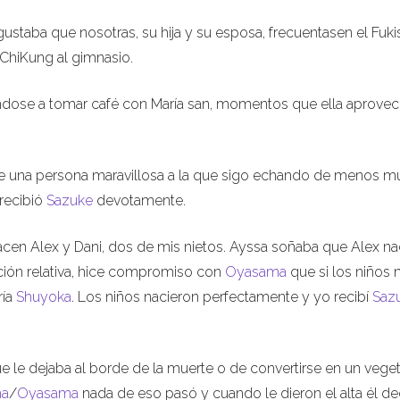
gustaba que nosotras, su hija y su esposa, frecuentasen el Fuki
ChiKung al gimnasio.
cándose a tomar café con María san, momentos que ella aprove
 fue una persona maravillosa a la que sigo echando de menos m
recibió
Sazuke
devotamente.
en Alex y Dani, dos de mis nietos. Ayssa soñaba que Alex na
ón relativa, hice compromiso con
Oyasama
que si los niños 
ría
Shuyoka
. Los niños nacieron perfectamente y yo recibí
Saz
e le dejaba al borde de la muerte o de convertirse en un veget
ma
/
Oyasama
nada de eso pasó y cuando le dieron el alta él de