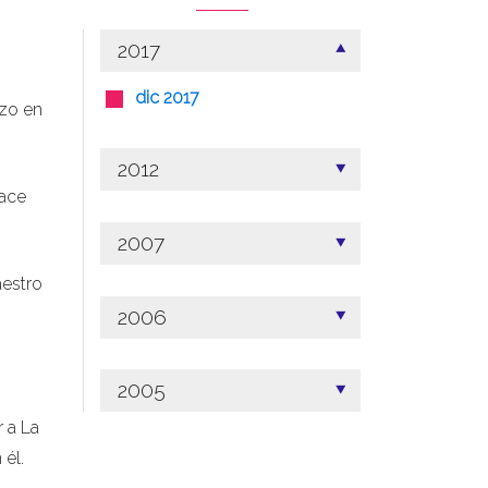
2017
dic 2017
nzo en
2012
hace
2007
aestro
2006
2005
r a La
él.