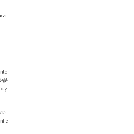
ría
i
ento
dejé
 muy
 de
nfío