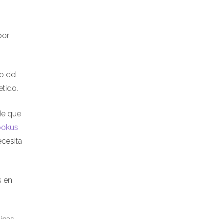
por
o del
tido.
de que
bokus
ecesita
s en