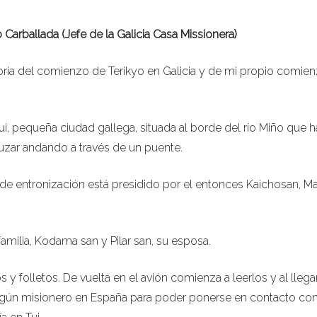
Carballada (Jefe de la Galicia Casa Missionera)
oria del comienzo de Terikyo en Galicia y de mi propio comie
, pequeña ciudad gallega, situada al borde del río Miño que 
ruzar andando a través de un puente.
de entronización está presidido por el entonces Kaichosan, M
 familia, Kodama san y Pilar san, su esposa.
 y folletos. De vuelta en el avión comienza a leerlos y al llega
algún misionero en España para poder ponerse en contacto con 