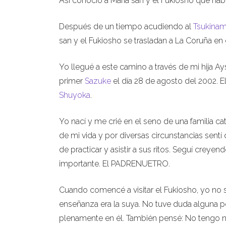
Así conoció a María san y el Fukiosho que habí
Después de un tiempo acudiendo al
Tsukinam
san y el Fukiosho se trasladan a La Coruña en 
Yo llegué a este camino a través de mi hija A
primer
Sazuke
el día 28 de agosto del 2002. El
Shuyoka
.
Yo nací y me crié en el seno de una familia c
de mi vida y por diversas circunstancias sentí
de practicar y asistir a sus ritos. Seguí cre
importante. El PADRENUETRO.
Cuando comencé a visitar el Fukiosho, yo no s
enseñanza era la suya. No tuve duda alguna 
plenamente en él. También pensé: No tengo n