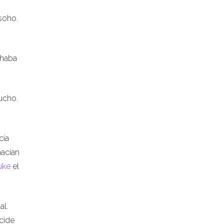
soho.
chaba
ucho.
cía
nacían
uke
el
al.
cide