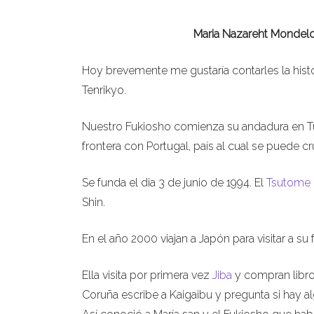
Maria Nazareht Mondelo 
Hoy brevemente me gustaría contarles la hist
Tenrikyo.
Nuestro Fukiosho comienza su andadura en Tui
frontera con Portugal, país al cual se puede c
Se funda el dia 3 de junio de 1994. El
Tsutome
Shin.
En el año 2000 viajan a Japón para visitar a su
Ella visita por primera vez
Jiba
y compran libros
Coruña escribe a Kaigaibu y pregunta si hay 