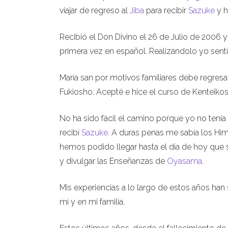
viajar de regreso al
Jiba
para recibir
Sazuke
y 
Recibió el Don Divino el 26 de Julio de 200
primera vez en español. Realizándolo yo sentí
María san por motivos familiares debe regres
Fukiosho. Acepté e hice el curso de Kenteik
No ha sido fácil el camino porque yo no tenía
recibí
Sazuke
. A duras penas me sabía los Hi
hemos podido llegar hasta el día de hoy que s
y divulgar las Enseñanzas de
Oyasama
.
Mis experiencias a lo largo de estos años han
mí y en mi familia.