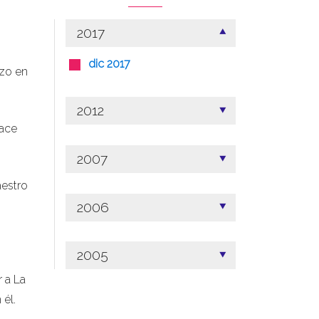
2017
dic 2017
nzo en
2012
hace
2007
aestro
2006
2005
r a La
él.