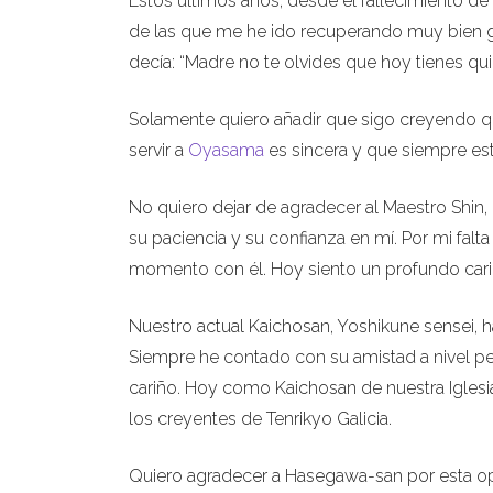
Estos últimos años, desde el fallecimiento de 
de las que me he ido recuperando muy bien 
decía: “Madre no te olvides que hoy tienes quir
Solamente quiero añadir que sigo creyendo q
servir a
Oyasama
es sincera y que siempre est
No quiero dejar de agradecer al Maestro Shin
su paciencia y su confianza en mí. Por mi fal
momento con él. Hoy siento un profundo cariñ
Nuestro actual Kaichosan, Yoshikune sensei, 
Siempre he contado con su amistad a nivel p
cariño. Hoy como Kaichosan de nuestra Iglesia
los creyentes de Tenrikyo Galicia.
Quiero agradecer a Hasegawa-san por esta op