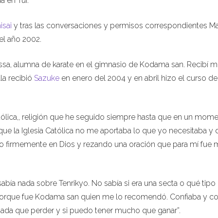
a en Tui.
isai
y tras las conversaciones y permisos correspondientes Ma
el año 2002.
yssa, alumna de karate en el gimnasio de Kodama san. Recibí m
la recibió
Sazuke
en enero del 2004 y en abril hizo el curso de
atólica,, religión que he seguido siempre hasta que en un mom
 que la Iglesia Católica no me aportaba lo que yo necesitaba y 
yendo firmemente en Dios y rezando una oración que para mí fue
abía nada sobre Tenrikyo. No sabía si era una secta o qué tipo
porque fue Kodama san quien me lo recomendó. Confiaba y co
ada que perder y si puedo tener mucho que ganar”.