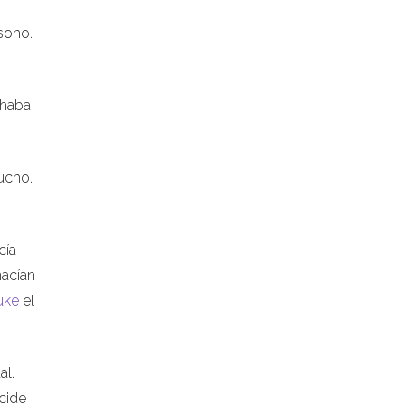
soho.
chaba
ucho.
cía
nacían
uke
el
al.
cide