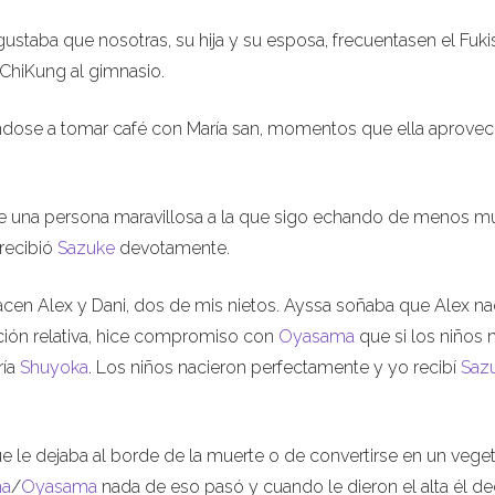
gustaba que nosotras, su hija y su esposa, frecuentasen el Fuki
ChiKung al gimnasio.
cándose a tomar café con María san, momentos que ella aprove
 fue una persona maravillosa a la que sigo echando de menos m
recibió
Sazuke
devotamente.
en Alex y Dani, dos de mis nietos. Ayssa soñaba que Alex na
ón relativa, hice compromiso con
Oyasama
que si los niños 
ría
Shuyoka
. Los niños nacieron perfectamente y yo recibí
Saz
e le dejaba al borde de la muerte o de convertirse en un veget
ma
/
Oyasama
nada de eso pasó y cuando le dieron el alta él de