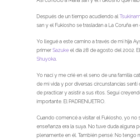
Así conoció a María san y el Fukiosho que habí
Después de un tiempo acudiendo al
Tsukinam
san y el Fukiosho se trasladan a La Coruña en 
Yo llegué a este camino a través de mi hija A
primer
Sazuke
el día 28 de agosto del 2002. El
Shuyoka
.
Yo nací y me crié en el seno de una familia c
de mi vida y por diversas circunstancias sentí
de practicar y asistir a sus ritos. Seguí cre
importante. El PADRENUETRO.
Cuando comencé a visitar el Fukiosho, yo no s
enseñanza era la suya. No tuve duda alguna 
plenamente en él. También pensé: No tengo n