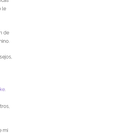
gicas
 le
n de
mino.
sejos,
ke
.
tros,
e mi