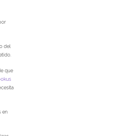
por
o del
tido.
de que
bokus
ecesita
s en