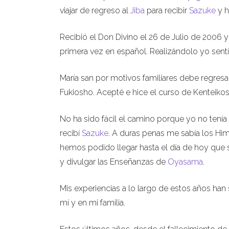
viajar de regreso al
Jiba
para recibir
Sazuke
y 
Recibió el Don Divino el 26 de Julio de 200
primera vez en español. Realizándolo yo sentí
María san por motivos familiares debe regres
Fukiosho. Acepté e hice el curso de Kenteik
No ha sido fácil el camino porque yo no tenía
recibí
Sazuke
. A duras penas me sabía los Hi
hemos podido llegar hasta el día de hoy que s
y divulgar las Enseñanzas de
Oyasama
.
Mis experiencias a lo largo de estos años han
mí y en mi familia.