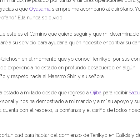
mi marido, he pasado por varias y difíciles operaciones quirúr
gracias a que
Oyasama
siempre me acompañó al quirófano. Yo
ófano”. Ella nunca se olvidó.
ue este es el Camino que quiero seguir y que mi determinació
aré a su servicio para ayudar a quién necesite encontrar su ca
, Kaichosn en el momento que yo conocí Tenrikyo, por sus con
ta de experiencia he estado en profundo desacuerdo en algún
o y respeto hacia el Maestro Shin y su señora.
ha estado a mi lado desde que regresé a
Ojiba
para recibir
Sazu
ersonal y nos ha demostrado a mi marido y a mí su apoyo y su
 cuenta con el respeto, la confianza y el cariño de todos noso
ortunidad para hablar del comienzo de Tenikyo en Galicia y d