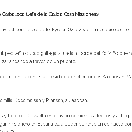
Carballada (Jefe de la Galicia Casa Missionera)
oria del comienzo de Terikyo en Galicia y de mi propio comie
, pequeña ciudad gallega, situada al borde del río Miño que 
ruzar andando a través de un puente.
de entronización está presidido por el entonces Kaichosan, M
 familia, Kodama san y Pilar san, su esposa.
 y folletos. De vuelta en el avión comienza a leerlos y al llega
algún misionero en España para poder ponerse en contacto con 