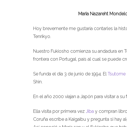
Maria Nazareht Mondelo 
Hoy brevemente me gustaría contarles la hist
Tenrikyo.
Nuestro Fukiosho comienza su andadura en Tui
frontera con Portugal, país al cual se puede c
Se funda el dia 3 de junio de 1994. El
Tsutome
Shin.
En el año 2000 viajan a Japón para visitar a su
Ella visita por primera vez
Jiba
y compran libros
Coruña escribe a Kaigaibu y pregunta si hay 