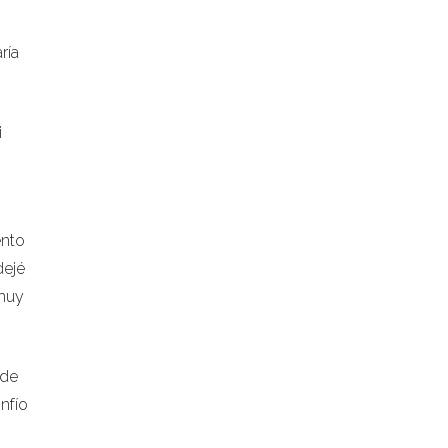
ría
i
ento
dejé
 muy
 de
nfío