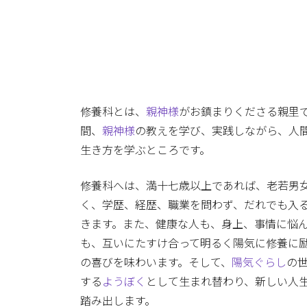
修養科とは、
親神様
がお鎮まりくださる親里
間、
親神様
の教えを学び、実践しながら、人
生き方を学ぶところです。
修養科へは、満十七歳以上であれば、老若男
く、学歴、経歴、職業を問わず、だれでも入
きます。また、健康な人も、身上、事情に悩
も、互いにたすけ合って明るく陽気に修養に
の喜びを味わいます。そして、
陽気ぐらし
の
する
ようぼく
として生まれ替わり、新しい人
踏み出します。