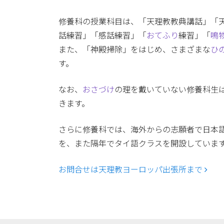
修養科の授業科目は、「天理教教典講話」「
話練習」「感話練習」「
おてふり
練習」「
鳴
また、「神殿掃除」をはじめ、さまざまな
ひ
す。
なお、
おさづけ
の理を戴いていない修養科生
きます。
さらに修養科では、海外からの志願者で日本
を、また隔年でタイ語クラスを開設していま
お問合せは天理教ヨーロッパ出張所まで