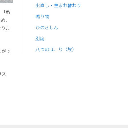
出直し・生まれ替わり
」「教
鳴り物
治め、
ひのきしん
なりま
別席
八つのほこり（埃）
とがで
ラス