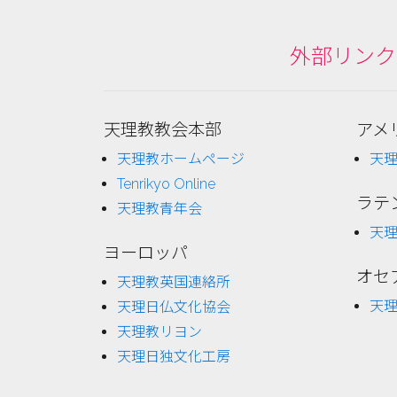
外部リンク
天理教教会本部
アメ
天理教ホームページ
天
Tenrikyo Online
ラテ
天理教青年会
天
ヨーロッパ
オセ
天理教英国連絡所
天
天理日仏文化協会
天理教リヨン
天理日独文化工房