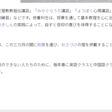
天理教教祖伝講話」「
みかぐらうた
講話」「
ようぼく
心得講話
物
練習」などです。修養科生は、授業を通して基本教理を心に
のきしん
の実践によって、自ずと信仰の喜びを体得することに
は、この三カ月の間に
別席
を運び、
おさづけ
の理を拝戴するこ
語のできない人たちのために、毎年春に英語クラスと中国語ク
す。