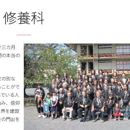
修養科
で三カ月
間の本当の
女の別な
ることがで
んでいる人
励み、信仰
世界を建設
生の門出を