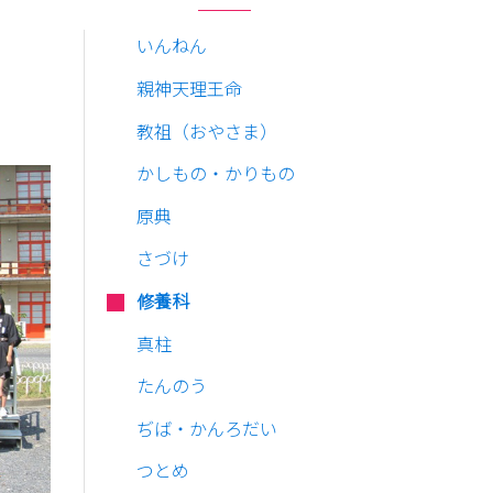
いんねん
親神天理王命
教祖（おやさま）
かしもの・かりもの
原典
さづけ
修養科
真柱
たんのう
ぢば・かんろだい
つとめ