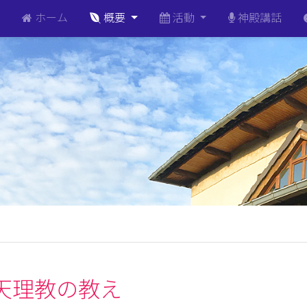
ホーム
概要
活動
神殿講話
天理教の教え