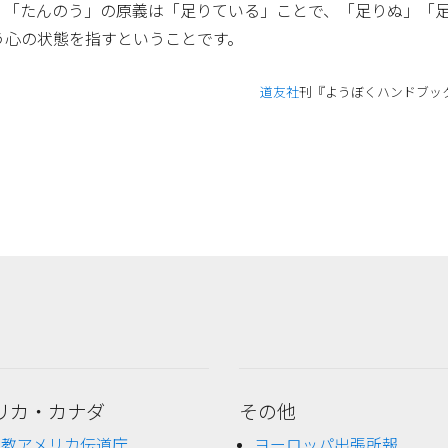
、「たんのう」の原義は「足りている」ことで、「足りぬ」「
う心の状態を指すということです。
道友社
刊『ようぼくハンドブッ
リカ・カナダ
その他
理教アメリカ伝道庁
ヨーロッパ出張所報