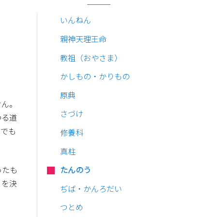
いんねん
親神天理王命
教祖（おやさま）
かしもの・かりもの
原典
せん。
さづけ
わる道
とでも
修養科
真柱
ったも
たんのう
とを決
ぢば・かんろだい
つとめ