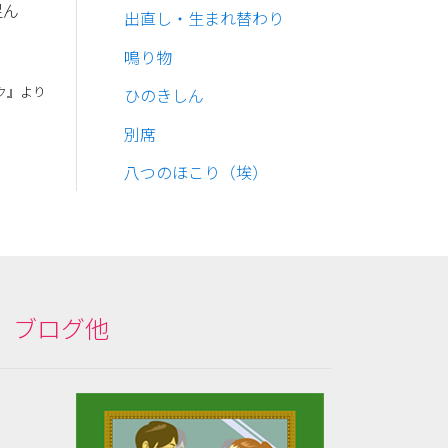
足ん
出直し・生まれ替わり
鳴り物
ク』より
ひのきしん
別席
八つのほこり（埃）
ブログ他