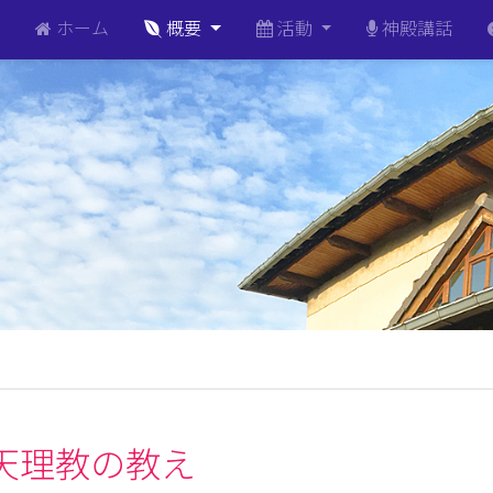
ホーム
概要
活動
神殿講話
天理教の教え