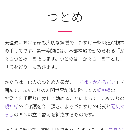
つとめ
天理教における最も大切な祭儀で、たすけ一条の道の根本
の手立てです。第一義的には、本部神殿で勤められる「か
ぐらづとめ」を指します。つとめは「かぐら」を主とし、
「てをどり」に及びます。
かぐらは、10人のつとめ人衆が、「
ぢば・かんろだい
」を
囲んで、元初まりの人間世界創造に際しての
親神様
の
お働きを手振りに表して勤めることによって、元初まりの
親神様
のご守護を今に頂き、よろづたすけの成就と
陽気ぐ
らし
の世への立て替えを祈念するものです。
かぐらに続いて、神殿上段で男女3人ずつによる、
てをど